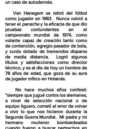
un caso de autoderrota.
​   
Van Hanegem se retiró del fútbol 
como jugador en 1983.  Nunca volvió a 
tener el 
panache
 y la eficacia de que dio 
pruebas contundentes en el 
campeonato mundial de 1974, como 
volante capaz de creación tanto como 
de contención, egregio pasador de bola, 
y zurdo dotado de tremendos disparos 
de media distancia.  Logró algunos 
títulos y satisfacciones como director 
técnico, y es al día de hoy un hombre de 
78 años de edad, que goza de su aura 
de jugador mítico en Holanda.  
   No hace muchos años confesó: 
“siempre que jugué contra los alemanes, 
a nivel de selección nacional o de 
equipo liguero, cometí el error de volver 
a vivir lo que nos hicieron durante la 
Segunda Guerra Mundial.  Mi padre y mi 
hermano murieron bombardeados 
cuando fueron a buscar pertrechos en 