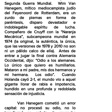
Segunda Guerra Mundial.  Wim Van 
Hanegem, mítico mediocampista judío 
del Feyenoord de Rotterdam, era un 
zurdo de piernas en forma de 
paréntesis, disparo devastador e 
indoblegable espíritu de lucha.  
Compañero de Cruyff con la “Naranja 
Mecánica”, subcampeona mundial en 
1974 (la original, la auténtica, la única, 
que las versiones de 1978 y 2010 no son 
ni un pálido calco de ella).  Antes de 
entrar a jugar la final contra Alemania 
Occidental, dijo: “Odio a los alemanes.  
Lo único que quiero es humillarlos.  
Mataron a mi padre, mis dos hermanos y 
mi hermana.  Los odio”.  Cuando 
Holanda cayó 2-1, el mundo vio a aquel 
gigante llorar de rabia e impotencia, 
hundido en una profunda y redoblada 
sensación de injusticia.
       Van Hanegem cometió un error 
capital: no procesó su odio, no lo 