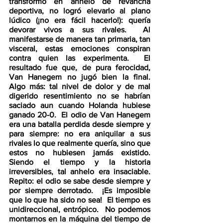
transformó en anhelo de revancha 
deportiva, no logró elevarlo al plano 
lúdico (¡no era fácil hacerlo!): quería 
devorar vivos a sus rivales.  Al 
manifestarse de manera tan primaria, tan 
visceral, estas emociones conspiran 
contra quien las experimenta.  El 
resultado fue que, de pura ferocidad, 
Van Hanegem no jugó bien la final.  
Algo más: tal nivel de dolor y de mal 
digerido resentimiento no se habrían 
saciado aun cuando Holanda hubiese 
ganado 20-0.  El odio de Van Hanegem 
era una batalla perdida desde siempre y 
para siempre: no era aniquilar a sus 
rivales lo que realmente quería, sino que 
estos no hubiesen jamás existido.  
Siendo el tiempo y la historia 
irreversibles, tal anhelo era insaciable.  
Repito: el odio se sabe desde siempre y 
por siempre derrotado.  ¡Es imposible 
que lo que ha sido no sea!  El tiempo es 
unidireccional, entrópico.  No podemos 
montarnos en la máquina del tiempo de 