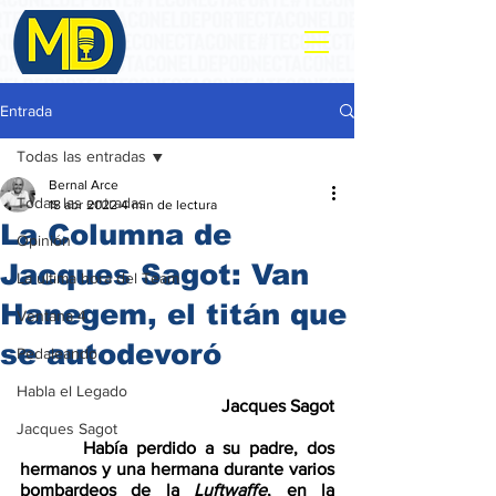
Entrada
Todas las entradas
Bernal Arce
Todas las entradas
18 abr 2022
4 min de lectura
La Columna de
Opinión
Jacques Sagot: Van
La ultima hora del Team
Hanegem, el titán que
Ventana 4
se autodevoró
Pedaleando
Habla el Legado
Jacques Sagot
Jacques Sagot
       Había perdido a su padre, dos 
hermanos y una hermana durante varios 
bombardeos de la 
Luftwaffe
, en la 