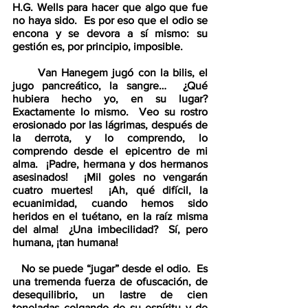
H.G. Wells para hacer que algo que fue 
no haya sido.  Es por eso que el odio se 
encona y se devora a sí mismo: su 
gestión es, por principio, imposible.
      Van Hanegem jugó con la bilis, el 
jugo pancreático, la sangre…  ¿Qué 
hubiera hecho yo, en su lugar?  
Exactamente lo mismo.  Veo su rostro 
erosionado por las lágrimas, después de 
la derrota, y lo comprendo, lo 
comprendo desde el epicentro de mi 
alma.  ¡Padre, hermana y dos hermanos 
asesinados!  ¡Mil goles no vengarán 
cuatro muertes!  ¡Ah, qué difícil, la 
ecuanimidad, cuando hemos sido 
heridos en el tuétano, en la raíz misma 
del alma!  ¿Una imbecilidad?  Sí, pero 
humana, ¡tan humana!
​   
No se puede “jugar” desde el odio.  Es 
una tremenda fuerza de ofuscación, de 
desequilibrio, un lastre de cien 
toneladas colgando de su espíritu y de 