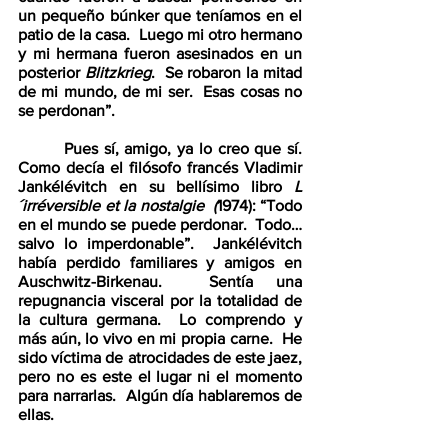
un pequeño búnker que teníamos en el 
patio de la casa.  Luego mi otro hermano 
y mi hermana fueron asesinados en un 
posterior 
Blitzkrieg
.  Se robaron la mitad 
de mi mundo, de mi ser.  Esas cosas no 
se perdonan”.  
        Pues sí, amigo, ya lo creo que sí.  
Como decía el filósofo francés Vladimir 
Jankélévitch en su bellísimo libro 
L
´irréversible et la nostalgie  (
1974): “Todo 
en el mundo se puede perdonar.  Todo… 
salvo lo imperdonable”.  Jankélévitch 
había perdido familiares y amigos en 
Auschwitz-Birkenau.  Sentía una 
repugnancia visceral por la totalidad de 
la cultura germana.  Lo comprendo y 
más aún, lo vivo en mi propia carne.  He 
sido víctima de atrocidades de este jaez, 
pero no es este el lugar ni el momento 
para narrarlas.  Algún día hablaremos de 
ellas.  