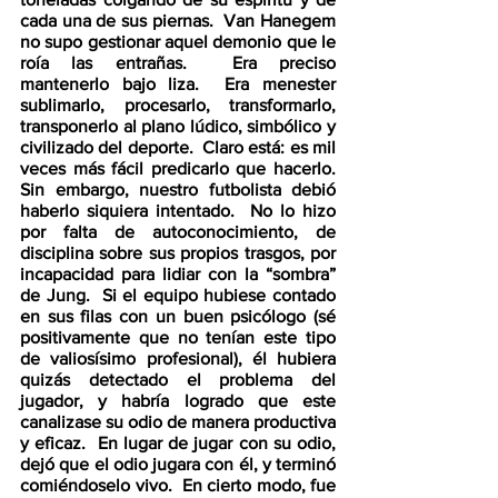
cada una de sus piernas.  Van Hanegem 
no supo gestionar aquel demonio que le 
roía las entrañas.  Era preciso 
mantenerlo bajo liza.  Era menester 
sublimarlo, procesarlo, transformarlo, 
transponerlo al plano lúdico, simbólico y 
civilizado del deporte.  Claro está: es mil 
veces más fácil predicarlo que hacerlo.  
Sin embargo, nuestro futbolista debió 
haberlo siquiera intentado.  No lo hizo 
por falta de autoconocimiento, de 
disciplina sobre sus propios trasgos, por 
incapacidad para lidiar con la “sombra” 
de Jung.  Si el equipo hubiese contado 
en sus filas con un buen psicólogo (sé 
positivamente que no tenían este tipo 
de valiosísimo profesional), él hubiera 
quizás detectado el problema del 
jugador, y habría logrado que este 
canalizase su odio de manera productiva 
y eficaz.  En lugar de jugar con su odio, 
dejó que el odio jugara con él, y terminó 
comiéndoselo vivo.  En cierto modo, fue 