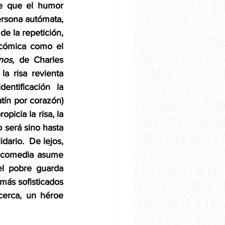
re que el humor 
sona autómata, 
e la repetición, 
cómica como el 
nos
, de Charles 
 risa revienta 
ntificación la 
latín por corazón) 
icia la risa, la 
 será sino hasta 
rio.  De lejos, 
a comedia asume 
el pobre guarda 
ás sofisticados 
cerca, un héroe 