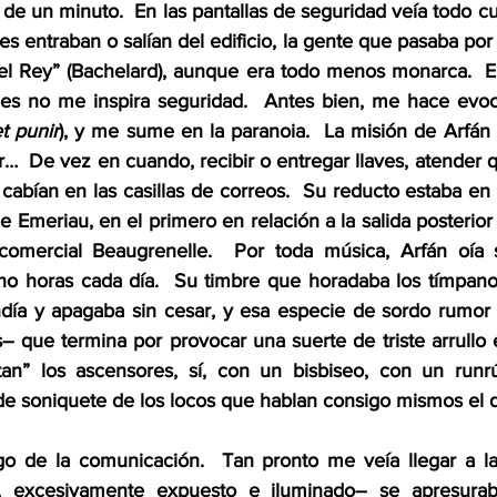
de un minuto.  En las pantallas de seguridad veía todo cu
es entraban o salían del edificio, la gente que pasaba por l
del Rey” (Bachelard), aunque era todo menos monarca.  E
les no me inspira seguridad.  Antes bien, me hace evoc
et punir
), y me sume en la paranoia.  La misión de Arfán e
ver…  De vez en cuando, recibir o entregar llaves, atender q
cabían en las casillas de correos.  Su reducto estaba en 
e Emeriau, en el primero en relación a la salida posterior d
comercial Beaugrenelle.  Por toda música, Arfán oía su
o horas cada día.  Su timbre que horadaba los tímpanos,
día y apagaba sin cesar, y esa especie de sordo rumor 
s– que termina por provocar una suerte de triste arrullo 
an” los ascensores, sí, con un bisbiseo, con un runrú
 soniquete de los locos que hablan consigo mismos el d
go de la comunicación.  Tan pronto me veía llegar a l
o, excesivamente expuesto e iluminado– se apresurab