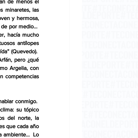
chan de menos el 
s minaretes, las 
oven y hermosa, 
 de por medio…  
r, hacía mucho 
osos antílopes 
ída” (Quevedo).  
Arfán, pero ¿qué 
o Argelia, con 
n competencias 
ablar conmigo.  
lima: su tópico 
s del norte, la 
res que cada año 
ra ambiente…  Lo 