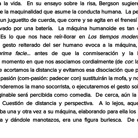
 a la vida.  En su ensayo sobre la risa, Bergson sugie
 la maquinalidad que asume la conducta humana.  La per
juguetito de cuerda, que corre y se agita en el frenesí d
ctivado por una batería.  La máquina humanoide es tan 
s lo que nos hace reír-llorar en 
Los tiempos moder
 gesto reiterado del ser humano evoca a la máquina, la
prima facie
… antes de que la conmiseración y la ide
l momento en que nos asociamos cordialmente (de 
cor
: 
e acortamos la distancia y evitamos esa disociación que prop
pasión (com-pasión: padecer con) sustituirán la mofa, y no
eremos la mano socorrista, o ejecutaremos el gesto solida
aginable será percibida como comedia.  De cerca, aún l
 Cuestión de distancia y perspectiva.  A lo lejos, aqu
a una y otra vez a su máquina, elaborando para ella los m
ola y dándole manotazos, era una figura burlesca.  De 