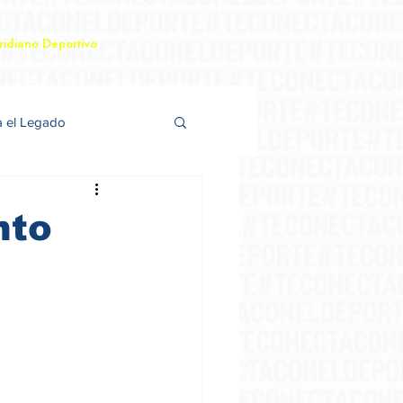
idiano Deportivo
a el Legado
nto