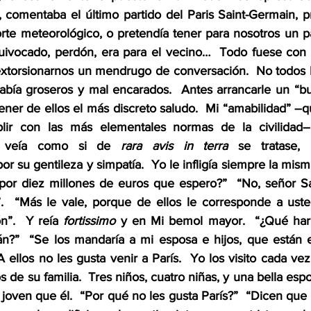
d, comentaba el último partido del Paris Saint-Germain, p
porte meteorológico, o pretendía tener para nosotros un 
quivocado, perdón, era para el vecino…  Todo fuese con t
xtorsionarnos un mendrugo de conversación.  No todos lo
había groseros y mal encarados.  Antes arrancarle un “b
ner de ellos el más discreto saludo.  Mi “amabilidad” –qu
lir con las más elementales normas de la civilidad
e veía como si de 
rara avis in terra
 se tratase, 
or su gentileza y simpatía.  Yo le infligía siempre la mism
por diez millones de euros que espero?”  “No, señor Sa
”.  “Más le vale, porque de ellos le corresponde a uste
n”.  Y reía 
fortissimo 
y en Mi bemol mayor.  “¿Qué harí
án?”  “Se los mandaría a mi esposa e hijos, que están e
 ellos no les gusta venir a París.  Yo los visito cada ve
 de su familia.  Tres niños, cuatro niñas, y una bella esp
 joven que él.  “Por qué no les gusta París?”  “Dicen que