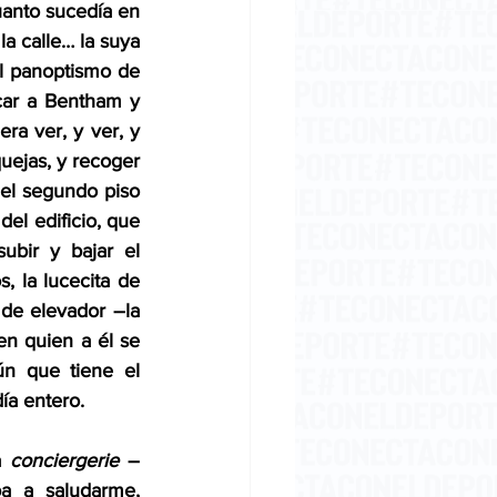
anto sucedía en 
a calle… la suya 
l panoptismo de 
ar a Bentham y 
ra ver, y ver, y 
uejas, y recoger 
el segundo piso 
el edificio, que 
bir y bajar el 
 la lucecita de 
de elevador –la 
en quien a él se 
n que tiene el 
ía entero.
a 
conciergerie
 –
a a saludarme, 