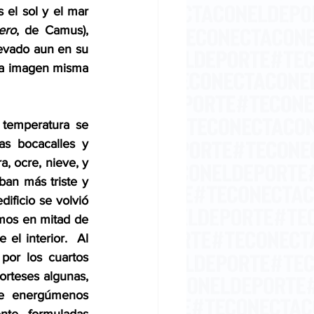
el sol y el mar 
ero
, de Camus), 
evado aun en su 
 la imagen misma 
temperatura se 
s bocacalles y 
, ocre, nieve, y 
an más triste y 
ificio se volvió 
emos en mitad de 
l interior.  Al 
por los cuartos 
orteses algunas, 
de energúmenos 