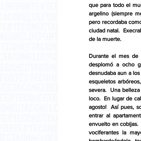
que para todo el mu
argelino (siempre m
pero recordaba como 
ciudad natal.  Execra
de la muerte. 
Durante el mes de e
desplomó a ocho gra
desnudaba aun a los á
esqueletos arbóreos
severa.  Una belleza 
loco.  En lugar de ca
agosto!  Así pues, s
entrar al apartament
envuelto en cobijas. 
vociferantes la may