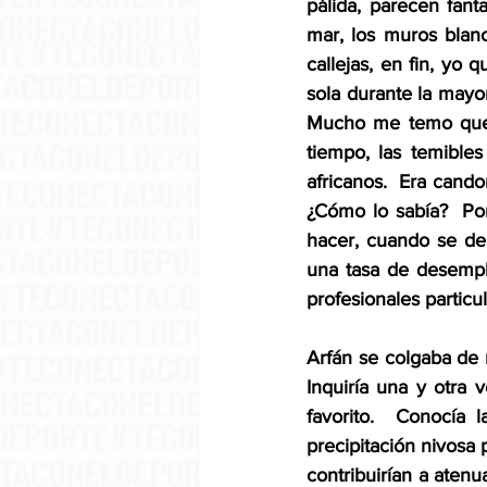
pálida, parecen fanta
mar, los muros blanco
callejas, en fin, yo
sola durante la mayo
Mucho me temo que 
tiempo, las temible
africanos.  Era cando
¿Cómo lo sabía?  Por 
hacer, cuando se de
una tasa de desempl
profesionales partic
Arfán se colgaba de 
Inquiría una y otra 
favorito.  Conocía l
precipitación nivosa 
contribuirían a atenu