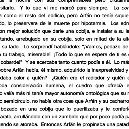
da la noche con sus comprensibles pero brutalmen
visitarlo.  Y lo que vi me marcó para siempre.  La 
con
ía como el resto del edificio, pero Arfán no tenía siquie
do, lo preservara de la muerte por hipotermia.  Los admi
on mejor solución que darle una cobija, e instalar a su la
ritando, arrebujado en su cobija, solo en mitad de la alt
a su lado.  Lo sorprendí hablándole: “¡Vamos, pedazo de b
tu trabajo, miserable!  ¡Todo lo que se espera de ti es
 cobarde!”  Y se acercaba tanto cuanto podía a él.  Lo má
 pobre Arfán había, él mismo, adquirido la inexpresividad y
daba calor a quién?  ¿Quién era el radiador y quién e
da consideración humana, el cuadro que ofrecía er
o valía más ni tenía mayor autonomía ontológica que su ra
o semicírculo, no había otra cosa que Arfán y su cacharro.
mbozado en una cobija que lo puerilizaba y le confería
parato, arrullándolo con un zumbido que por poco podía pa
ndo se atoraba.  Entonces Arfán le propinaba una patada 