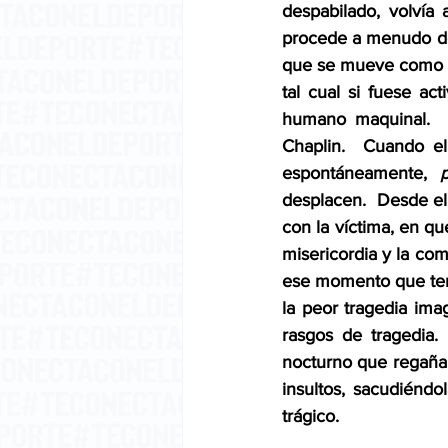
despabilado, volvía
procede a menudo de
que se mueve como un 
tal cual si fuese a
humano maquinal.  E
Chaplin.  Cuando el
espontáneamente, 
desplacen.  Desde e
con la víctima, en qu
misericordia y la com
ese momento que tend
la peor tragedia im
rasgos de tragedia. 
nocturno que regañab
insultos, sacudiénd
trágico. 