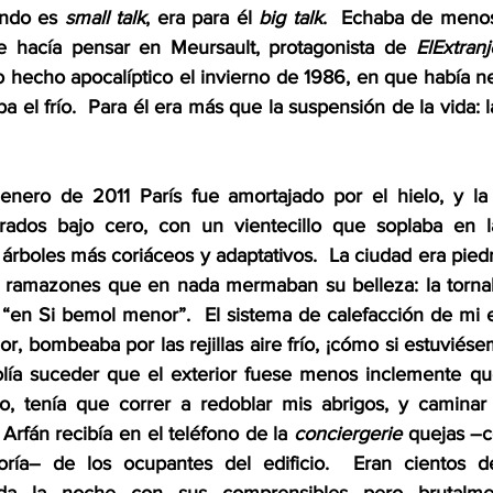
ndo es 
small talk
, era para él 
big talk
.  Echaba de menos 
e hacía pensar en Meursault, protagonista de 
ElExtranj
hecho apocalíptico el invierno de 1986, en que había n
ba el frío.  Para él era más que la suspensión de la vida:
nero de 2011 París fue amortajado por el hielo, y la 
dos bajo cero, con un vientecillo que soplaba en la
rboles más coriáceos y adaptativos.  La ciudad era piedra
, ramazones que en nada mermaban su belleza: la tornab
“en Si bemol menor”.  El sistema de calefacción de mi ed
lor, bombeaba por las rejillas aire frío, ¡cómo si estuviés
olía suceder que el exterior fuese menos inclemente que e
o, tenía que correr a redoblar mis abrigos, y caminar 
 Arfán recibía en el teléfono de la 
conciergerie
 quejas –c
oría– de los ocupantes del edificio.  Eran cientos 