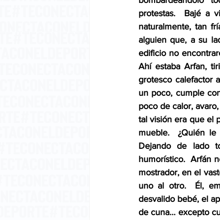
bombardeándolo to
protestas.  Bajé a 
naturalmente, tan fr
alguien que, a su la
edificio no encontrar
Ahí estaba Arfan, ti
grotesco calefactor 
un poco, cumple con 
poco de calor, avaro,
tal visión era que el
mueble.  ¿Quién le 
Dejando de lado to
humorístico.  Arfán n
mostrador, en el vast
uno al otro.  Él, e
desvalido bebé, el a
de cuna… excepto cua