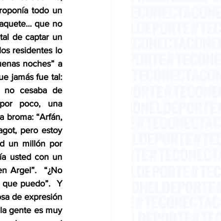
roponía todo un 
paquete… que no 
al de captar un 
s residentes lo 
uenas noches” a 
e jamás fue tal: 
– no cesaba de 
por poco, una 
a broma: “Arfán, 
got, pero estoy 
d un millón por 
a usted con un 
n Argel”.  “¿No 
z que puedo”.  Y 
osa de expresión 
 la gente es muy 