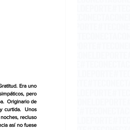
ratitud. Era uno 
impáticos, pero 
a.  Originario de 
y curtida.  Unos 
noches, recluso 
cia así no fuese 