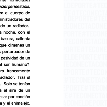
te formuladas 
ciergerie
estaba, 
ra el cuerpo de 
nistradores del 
do un radiador.  
a noche, con el 
asura, calienta 
 que dimanes un 
s perturbador de 
 pasividad de un 
l ser humano?  
a francamente 
diador.  Tras el 
  Solo se tenían 
 el aire de un 
sar por canción 
y el animalejo, 