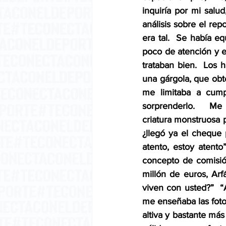
inquiría por mi salu
análisis sobre el re
era tal.  Se había e
poco de atención y e
trataban bien.  Los 
una gárgola, que obte
me limitaba a cump
sorprenderlo.  M
criatura monstruosa p
¿llegó ya el cheque 
atento, estoy atento
concepto de comisió
millón de euros, Arf
viven con usted?”  “A
me enseñaba las fotos
altiva y bastante más