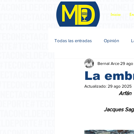
Inicio
En
Todas las entradas
Opinión
L
Bernal Arce
29 ago
Jacques Sagot
La emb
Actualizado:
29 ago 2025
                       Arfán
             Jacques S