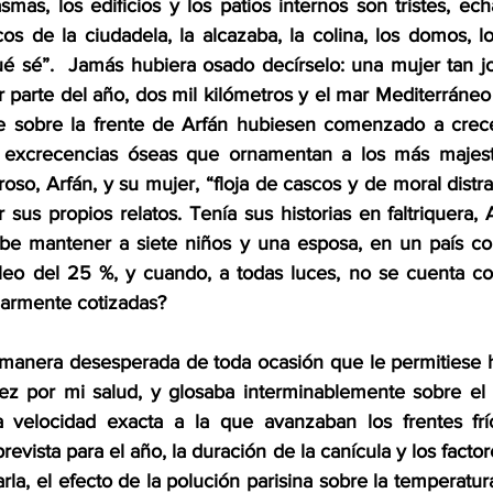
smas, los edificios y los patios internos son tristes, e
s de la ciudadela, la alcazaba, la colina, los domos, lo
 qué sé”.  Jamás hubiera osado decírselo: una mujer tan j
r parte del año, dos mil kilómetros y el mar Mediterráneo
sobre la frente de Arfán hubiesen comenzado a crece
s excrecencias óseas que ornamentan a los más majestu
roso, Arfán, y su mujer, “floja de cascos y de moral distra
sus propios relatos. Tenía sus historias en faltriquera, 
be mantener a siete niños y una esposa, en un país com
eo del 25 %, y cuando, a todas luces, no se cuenta co
ularmente cotizadas?
manera desesperada de toda ocasión que le permitiese h
vez por mi salud, y glosaba interminablemente sobre el c
a velocidad exacta a la que avanzaban los frentes frío
prevista para el año, la duración de la canícula y los facto
arla, el efecto de la polución parisina sobre la temperatu