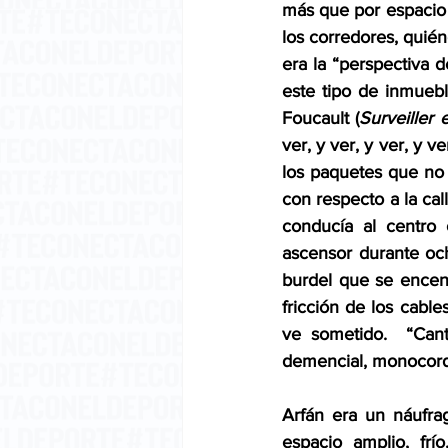
más que por espacio 
los corredores, quién
era la “perspectiva 
este tipo de inmueb
Foucault (
Surveiller 
ver, y ver, y ver, y 
los paquetes que no 
con respecto a la call
conducía al centro 
ascensor durante och
burdel que se encen
fricción de los cable
ve sometido.  “Cant
demencial, monocorde
Arfán era un náufra
espacio amplio, frí