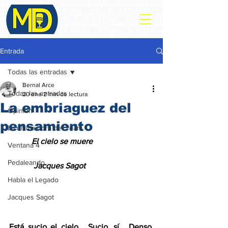
Entrada
Todas las entradas
Bernal Arce
Todas las entradas
20 ene
2 min de lectura
La embriaguez del
Opinión
pensamiento
La ultima hora del Team
           El cielo se muere
Ventana 4
Pedaleando
            Jacques Sagot
Habla el Legado
Jacques Sagot
Está sucio el cielo.  Sucio, sí.  Denso, 