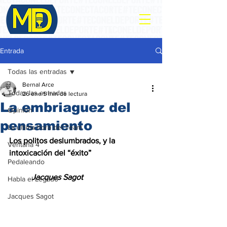
Entrada
Todas las entradas
Bernal Arce
Todas las entradas
26 ene
5 min de lectura
La embriaguez del
Opinión
pensamiento
La ultima hora del Team
Los politos deslumbrados, y la 
Ventana 4
intoxicación del “éxito”
Pedaleando
           Jacques Sagot
Habla el Legado
Jacques Sagot