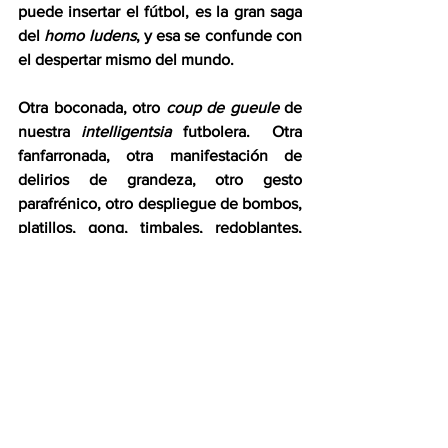
puede insertar el fútbol, es la gran saga 
del 
homo ludens
, y esa se confunde con 
el despertar mismo del mundo.
Otra boconada, otro 
coup de gueule
 de 
nuestra 
intelligentsia 
futbolera.  Otra 
fanfarronada, otra manifestación de 
delirios de grandeza, otro gesto 
parafrénico, otro despliegue de bombos, 
platillos, gong, timbales, redoblantes, 
campanas tubulares, tumbas, tambores 
vascos y toda la parafernalia de la 
percusión en su forma más aparatosa y 
chirriante.  He aquí la aberración de 
marras.  El elitismo (la vasta mayoría de 
los que lo critican ni siquiera saben lo 
que significa) es sancionadísimo en la 
esfera cultural.  Si yo me niego a tocar 
“La cucaracha” en un recital al lado de 