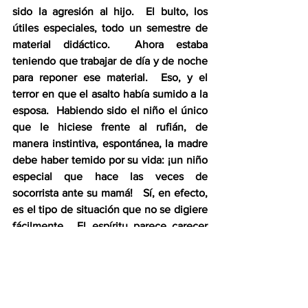
sido la agresión al hijo.  El bulto, los 
útiles especiales, todo un semestre de 
material didáctico.  Ahora estaba 
teniendo que trabajar de día y de noche 
para reponer ese material.  Eso, y el 
terror en que el asalto había sumido a la 
esposa.  Habiendo sido el niño el único 
que le hiciese frente al rufián, de 
manera instintiva, espontánea, la madre 
debe haber temido por su vida: ¡un niño 
especial que hace las veces de 
socorrista ante su mamá!   Sí, en efecto, 
es el tipo de situación que no se digiere 
fácilmente.  El espíritu parece carecer 
de las enzimas necesarias para 
metabolizar este tipo de embate.  Un 
acto de crueldad y cobardía que no 
podía ser descrito con otra cosa que la 