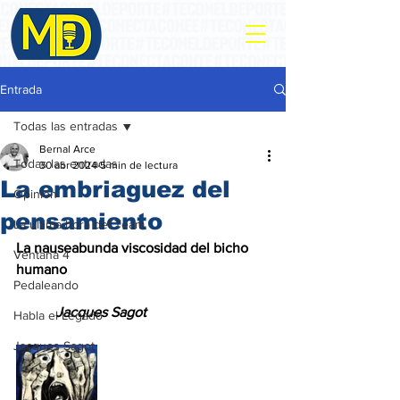
Entrada
Todas las entradas
Bernal Arce
Todas las entradas
30 abr 2024
5 min de lectura
La embriaguez del
Opinión
pensamiento
La ultima hora del Team
La nauseabunda viscosidad del bicho 
Ventana 4
humano
Pedaleando
           Jacques Sagot
Habla el Legado
Jacques Sagot