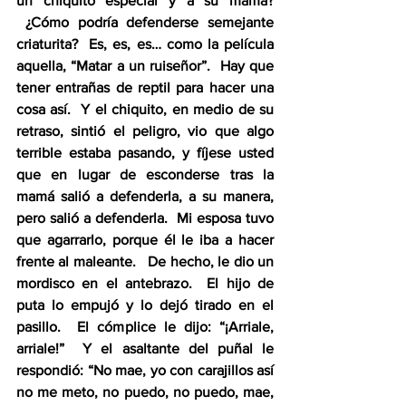
un chiquito especial y a su mamá? 
 ¿Cómo podría defenderse semejante 
criaturita?  Es, es, es… como la película 
aquella, “Matar a un ruiseñor”.  Hay que 
tener entrañas de reptil para hacer una 
cosa así.  Y el chiquito, en medio de su 
retraso, sintió el peligro, vio que algo 
terrible estaba pasando, y fíjese usted 
que en lugar de esconderse tras la 
mamá salió a defenderla, a su manera, 
pero salió a defenderla.  Mi esposa tuvo 
que agarrarlo, porque él le iba a hacer 
frente al maleante.   De hecho, le dio un 
mordisco en el antebrazo.  El hijo de 
puta lo empujó y lo dejó tirado en el 
pasillo.  El cómplice le dijo: “¡Arriale, 
arriale!”  Y el asaltante del puñal le 
respondió: “No mae, yo con carajillos así 
no me meto, no puedo, no puedo, mae, 