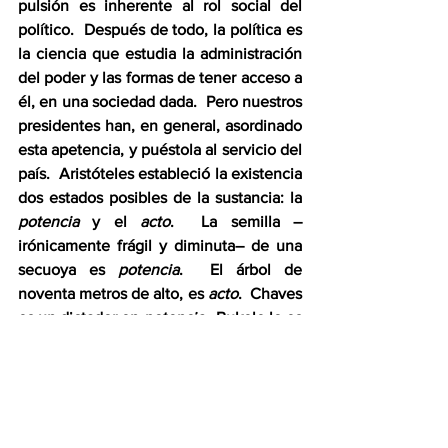
pulsión es inherente al rol social del 
político.  Después de todo, la política es 
la ciencia que estudia la administración 
del poder y las formas de tener acceso a 
él, en una sociedad dada.  Pero nuestros 
presidentes han, en general, asordinado 
esta apetencia, y puéstola al servicio del 
país.  Aristóteles estableció la existencia 
dos estados posibles de la sustancia: la 
potencia 
y el 
acto
.  La semilla –
irónicamente frágil y diminuta– de una 
secuoya es 
potencia
.  El árbol de 
noventa metros de alto, es 
acto
.  Chaves 
es un dictador en 
potencia
.  Bukele lo es 
en 
acto
.  Desafortunadamente para él, 
Chaves no llegará nunca a ser 
acto
, y 
ello porque la institucionalidad del país 
que gobierna jamás se lo permitiría.  
Esta es la ventaja inmensa de una 