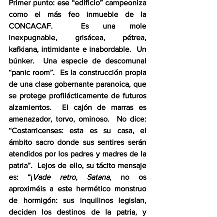
Primer punto: ese “edificio” campeoniza 
como el más feo inmueble de la 
CONCACAF.  Es una mole 
inexpugnable, grisácea, pétrea, 
kafkiana, intimidante e inabordable.  Un 
búnker.  Una especie de descomunal 
“panic room”.  Es la construcción propia 
de una clase gobernante paranoica, que 
se protege profilácticamente de futuros 
alzamientos.  El cajón de marras es 
amenazador, torvo, ominoso.  No dice: 
“Costarricenses: esta es su casa, el 
ámbito sacro donde sus sentires serán 
atendidos por los padres y madres de la 
patria”.  Lejos de ello, su tácito mensaje 
es: “¡
Vade retro, Satana
, no os 
aproximéis a este hermético monstruo 
de hormigón: sus inquilinos legislan, 
deciden los destinos de la patria, y 