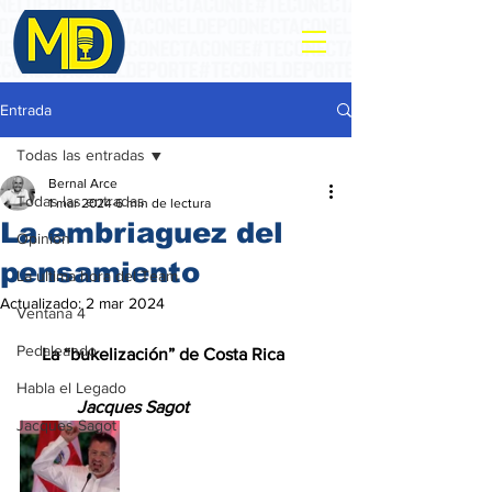
Entrada
Todas las entradas
Bernal Arce
Todas las entradas
1 mar 2024
6 min de lectura
La embriaguez del
Opinión
pensamiento
La ultima hora del Team
Actualizado:
2 mar 2024
Ventana 4
Pedaleando
     La “bukelización” de Costa Rica
Habla el Legado
             Jacques Sagot
Jacques Sagot