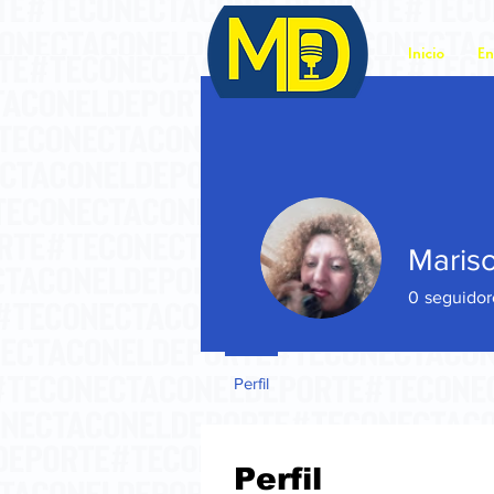
Inicio
En
Mariso
0
seguidor
Perfil
Perfil