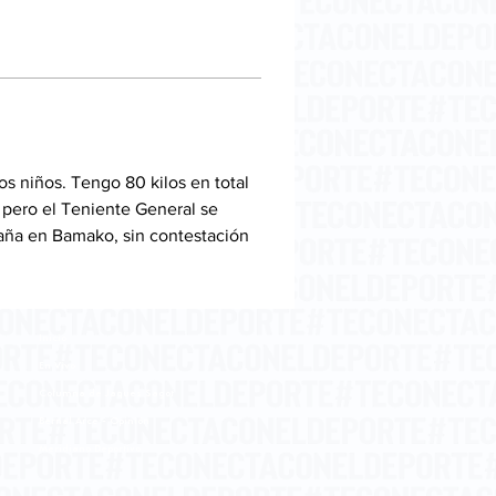
os niños. Tengo 80 kilos en total 
 pero el Teniente General se 
paña en Bamako, sin contestación 
Inicio
En Vivo
Columna de Jaques Sagot
Bernal Arce - Opinión
Meridiano Deportivo