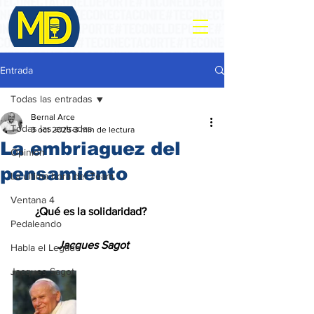
Entrada
Todas las entradas
Bernal Arce
Todas las entradas
3 oct 2025
3 min de lectura
La embriaguez del
Opinión
pensamiento
La ultima hora del Team
Ventana 4
        ¿Qué es la solidaridad?
Pedaleando
                Jacques Sagot
Habla el Legado
Jacques Sagot