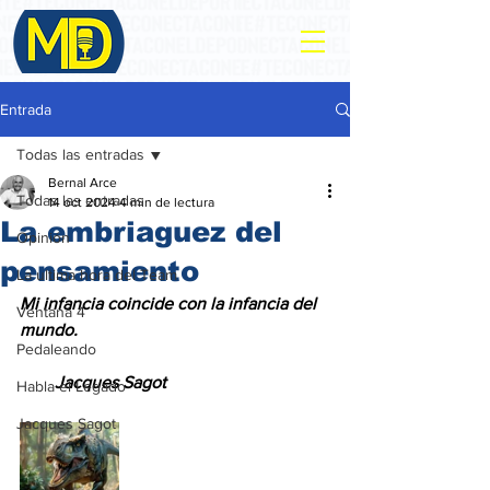
Entrada
Todas las entradas
Bernal Arce
Todas las entradas
14 oct 2024
4 min de lectura
La embriaguez del
Opinión
pensamiento
La ultima hora del Team
Mi infancia coincide con la infancia del 
Ventana 4
mundo. 
Pedaleando
        Jacques Sagot
Habla el Legado
Jacques Sagot