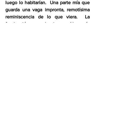
luego lo habitarían.  Una parte mía que 
guarda una vaga impronta, remotísima 
reminiscencia de lo que viera.  La 
fascinación con el origen.  Algo mío 
estaba ya ahí, presente, cuando los 
grandes reptiles fueron dueños de la 
tierra.  Extraña, en verdad extraña 
intuición.  Y eso ha sido mi vida.  Ahora 
lo veo claramente.  
Lamento que mis profesores y mis 
padres 
-
seguramente temerosos de 
interferir en mis procesos creativos
-
 no 
hayan leído lo que se ocultaba detrás de 
esta raigal, atávica obsesión.  De mi 
desesperada sed de 
arché
, de origen. 
 Acaso hubieran podido conjurar 
algunos de sus aspectos más nocivos, 