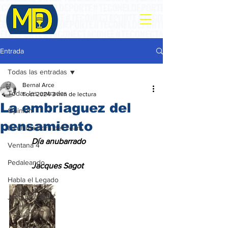
Entrada
Todas las entradas
Bernal Arce
Todas las entradas
1 oct 2024
3 min de lectura
La embriaguez del
Opinión
pensamiento
La ultima hora del Team
           Día anubarrado
Ventana 4
Pedaleando
           Jacques Sagot
Habla el Legado
Jacques Sagot