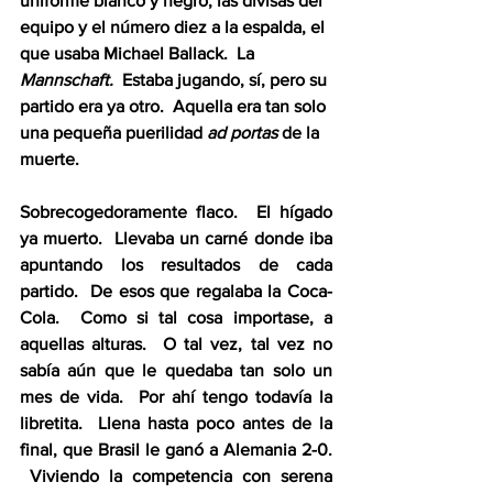
uniforme blanco y negro, las divisas del 
equipo y el número diez a la espalda, el 
que usaba Michael Ballack.  La 
Mannschaft.
  Estaba jugando, sí, pero su 
partido era ya otro.  Aquella era tan solo 
una pequeña puerilidad 
ad portas
 de la 
muerte.  
Sobrecogedoramente flaco.  El hígado 
ya muerto.  Llevaba un carné donde iba 
apuntando los resultados de cada 
partido.  De esos que regalaba la Coca-
Cola.  Como si tal cosa importase, a 
aquellas alturas.  O tal vez, tal vez no 
sabía aún que le quedaba tan solo un 
mes de vida.  Por ahí tengo todavía la 
libretita.  Llena hasta poco antes de la 
final, que Brasil le ganó a Alemania 2-0. 
 Viviendo la competencia con serena 