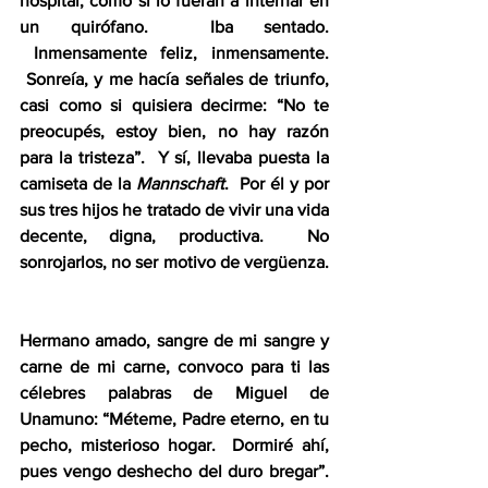
hospital, como si lo fueran a internar en 
un quirófano.  Iba sentado. 
 Inmensamente feliz, inmensamente. 
 Sonreía, y me hacía señales de triunfo, 
casi como si quisiera decirme: “No te 
preocupés, estoy bien, no hay razón 
para la tristeza”.  Y sí, llevaba puesta la 
camiseta de la 
Mannschaft
.  Por él y por 
sus tres hijos he tratado de vivir una vida 
decente, digna, productiva.  No 
sonrojarlos, no ser motivo de vergüenza. 
Hermano amado, sangre de mi sangre y 
carne de mi carne, convoco para ti las 
célebres palabras de Miguel de 
Unamuno: “Méteme, Padre eterno, en tu 
pecho, misterioso hogar.  Dormiré ahí, 
pues vengo deshecho del duro bregar”. 