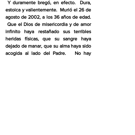
 Y duramente bregó, en efecto.  Dura, 
estoica y valientemente.  Murió el 26 de 
agosto de 2002, a los 36 años de edad. 
 Que el Dios de misericordia y de amor 
infinito haya restañado sus terribles 
heridas físicas, que su sangre haya 
dejado de manar, que su alma haya sido 
acogida al lado del Padre.   No hay 
ninguna otra cosa que le pida a la vida, a 
la muerte, a la justicia divina, a los 
ángeles o a los demonios.  ¡Ah, y algo 
que casi olvido: ve preparando mi lecho 
amorosamente para cuando yo llegue 
por aquellos lares, y tenga la indecible 
dicha de reencontrarte!  Amén.
Jacques Sagot