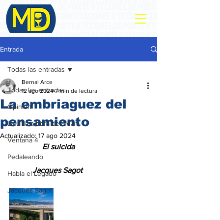
Entrada
Todas las entradas
Bernal Arce
Todas las entradas
12 ago 2024
7 min de lectura
La embriaguez del
Opinión
pensamiento
La ultima hora del Team
Actualizado:
17 ago 2024
Ventana 4
                 El suicida
Pedaleando
            Jacques Sagot
Habla el Legado
Jacques Sagot