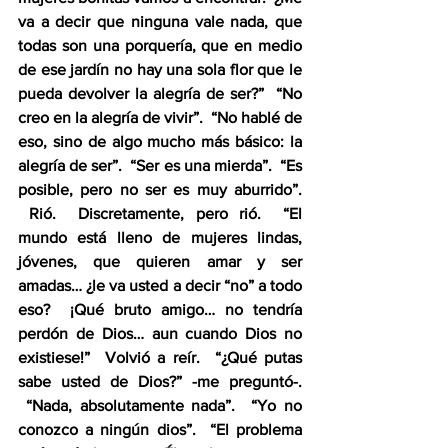
va a decir que ninguna vale nada, que 
todas son una porquería, que en medio 
de ese jardín no hay una sola flor que le 
pueda devolver la alegría de ser?”  “No 
creo en la alegría de vivir”.  “No hablé de 
eso, sino de algo mucho más básico: la 
alegría de ser”.  “Ser es una mierda”.  “Es 
posible, pero no ser es muy aburrido”. 
 Rió.  Discretamente, pero rió.  “El 
mundo está lleno de mujeres lindas, 
jóvenes, que quieren amar y ser 
amadas… ¿le va usted a decir “no” a todo 
eso?  ¡Qué bruto amigo… no tendría 
perdón de Dios… aun cuando Dios no 
existiese!”  Volvió a reír.  “¿Qué putas 
sabe usted de Dios?” -me preguntó-. 
 “Nada, absolutamente nada”.  “Yo no 
conozco a ningún dios”.  “El problema 