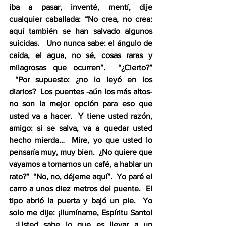
iba a pasar, inventé, mentí, dije 
cualquier caballada: “No crea, no crea: 
aquí también se han salvado algunos 
suicidas.   Uno nunca sabe: el ángulo de 
caída, el agua, no sé, cosas raras y 
milagrosas que ocurren”.  “¿Cierto?” 
 “Por supuesto: ¿no lo leyó en los 
diarios?  Los puentes -aún los más altos- 
no son la mejor opción para eso que 
usted va a hacer.  Y tiene usted razón, 
amigo: si se salva, va a quedar usted 
hecho mierda…  Mire, yo que usted lo 
pensaría muy, muy bien.  ¿No quiere que 
vayamos a tomarnos un café, a hablar un 
rato?”  “No, no, déjeme aquí”.  Yo paré el 
carro a unos diez metros del puente.  El 
tipo abrió la puerta y bajó un pie.  Yo 
solo me dije: ¡Ilumíname, Espíritu Santo! 
 ¿Usted sabe lo que es llevar a un 