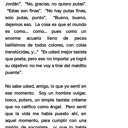
Jordán”.  “No, gracias, no quiero putas”. 
 “Estas son finas”.  “No hay putas finas, 
solo putas, punto”.  “Bueno, bueno, 
dejemos eso.  La cosa es que el mundo 
es como… como… pues como un 
enorme acuario lleno de peces 
bellísimos de todos colores, con colas 
translúcidas, y…”  “Es usted mejor taxista 
que poeta, pero eso no importa: ya logró 
su objetivo: no me voy a tirar del maldito 
puente”. 
No sabe usted, amigo, lo que yo sentí en 
ese momento.  Soy un hombre vulgar, 
tosco, putero, un simple taxista: créame 
que no califico como ángel.  Pero sentí 
que la vida me había puesto ahí, en 
aquel momento, para cumplir con una 
misión de socorrista… ¡y que lo había 