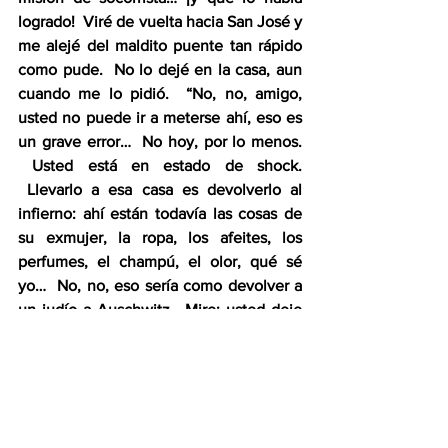
logrado!  Viré de vuelta hacia San José y 
me alejé del maldito puente tan rápido 
como pude.  No lo dejé en la casa, aun 
cuando me lo pidió.  “No, no, amigo, 
usted no puede ir a meterse ahí, eso es 
un grave error…  No hoy, por lo menos. 
 Usted está en estado de shock. 
 Llevarlo a esa casa es devolverlo al 
infierno: ahí están todavía las cosas de 
su exmujer, la ropa, los afeites, los 
perfumes, el champú, el olor, qué sé 
yo…  No, no, eso sería como devolver a 
un judío a Auschwitz.  Mire: usted deje 
que ella termine de irse antes de 
regresar, o bien déjela ahí y busque otro 
refugio, yo conozco hoteles baratos 
donde lo pueden alojar, pero por las 
heridas de Cristo: no vuelva ahí, no 