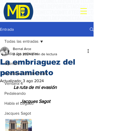
Entrada
Todas las entradas
Bernal Arce
Todas las entradas
2 ago 2024
2 min de lectura
La embriaguez del
Opinión
pensamiento
La ultima hora del Team
Actualizado:
3 ago 2024
Ventana 4
       La ruta de mi evasión
Pedaleando
             Jacques Sagot
Habla el Legado
Jacques Sagot