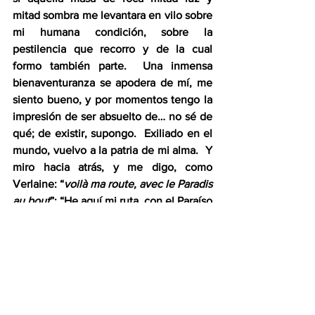
mitad sombra me levantara en vilo sobre 
mi humana condición, sobre la 
pestilencia que recorro y de la cual 
formo también parte.  Una inmensa 
bienaventuranza se apodera de mí, me 
siento bueno, y por momentos tengo la 
impresión de ser absuelto de… no sé de 
qué; de existir, supongo.  Exiliado en el 
mundo, vuelvo a la patria de mi alma.  Y 
miro hacia atrás, y me digo, como 
Verlaine: “
voilà ma route, avec le Paradis 
au bout
”: “He aquí mi ruta, con el Paraíso 
al final”.
Jacques Sagot