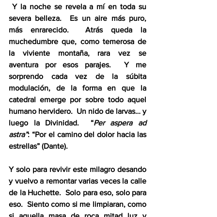
 Y la noche se revela a mí en toda su 
severa belleza.  Es un aire más puro, 
más enrarecido.  Atrás queda la 
muchedumbre que, como temerosa de 
la viviente montaña, rara vez se 
aventura por esos parajes.  Y me 
sorprendo cada vez de la súbita 
modulación, de la forma en que la 
catedral emerge por sobre todo aquel 
humano hervidero.  Un nido de larvas… y 
luego la Divinidad.  “
Per aspera ad 
astra”
: “Por el camino del dolor hacia las 
estrellas” (Dante).  
Y solo para revivir este milagro desando 
y vuelvo a remontar varias veces la calle 
de la Huchette.  Solo para eso, solo para 
eso.  Siento como si me limpiaran, como 
si aquella masa de roca mitad luz y 