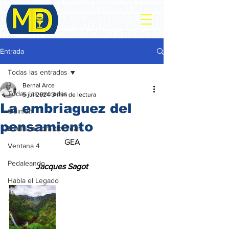
Entrada
Todas las entradas
Bernal Arce
Todas las entradas
5 jul 2024
3 min de lectura
La embriaguez del
Opinión
pensamiento
La ultima hora del Team
                           GEA
Ventana 4
Pedaleando
             Jacques Sagot
Habla el Legado
Jacques Sagot