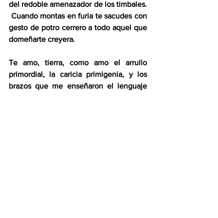
del redoble amenazador de los timbales. 
 Cuando montas en furia te sacudes con 
gesto de potro cerrero a todo aquel que 
domeñarte creyera.
Te amo, tierra, como amo el arrullo 
primordial, la caricia primigenia, y los 
brazos que me enseñaron el lenguaje 
de la ternura,  Pero nos veremos pronto, 
y sé que ahí estarás para acogerme.  Es 
el tuyo el amor más verdadero que 
jamás conocí… y el único capaz de 
hacerme renacer.
Jacques Sagot