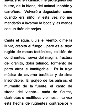
savia, y tú en cambio me protegerás del 
buitre, de la hiena, del animal innoble y 
carroñero.  Volveré a degustarte, como 
cuando era niño, y esta vez no me 
mandarán a lavarme la boca y las manos 
con un tirón de orejas.  
Canta el agua, ulula el viento, gime la 
lluvia, crepita el fuego… pero es el tuyo 
rugido de masas tectónicas, colisión de 
continentes, hervor del magma, fractura 
del granito, dolor telúrico, tormento de 
parto atroz e inmitigable.  Es la tuya 
música de caverna basáltica y de sima 
insondable.  El gorjeo de los pájaros, el 
murmullo de la fuente, el canto de 
sirena del viento… nada de flautas, 
clarinetes o melifluos violines...  tu voz 
está hecha de rugientes contrabajos y 