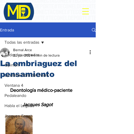
Entrada
Todas las entradas
Bernal Arce
Todas las entradas
22 jun 2024
4 min de lectura
La embriaguez del
Opinión
pensamiento
La ultima hora del Team
Ventana 4
    Deontología médico-paciente
Pedaleando
              Jacques Sagot
Habla el Legado
Jacques Sagot