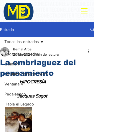
Entrada
Todas las entradas
Bernal Arce
Todas las entradas
20 jun 2024
3 min de lectura
La embriaguez del
Opinión
pensamiento
La ultima hora del Team
            HIPOCRESÍA
Ventana 4
Pedaleando
          Jacques Sagot
Habla el Legado
Jacques Sagot