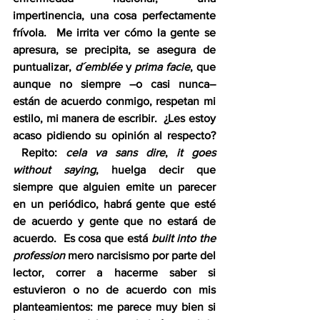
impertinencia, una cosa perfectamente 
frívola.  Me irrita ver cómo la gente se 
apresura, se precipita, se asegura de 
puntualizar, 
d´emblée
 y 
prima facie
, que 
aunque no siempre –o casi nunca– 
están de acuerdo conmigo, respetan mi 
estilo, mi manera de escribir.  ¿Les estoy 
acaso pidiendo su opinión al respecto? 
 Repito: 
cela va sans dire
, 
it goes 
without saying
, huelga decir que 
siempre que alguien emite un parecer 
en un periódico, habrá gente que esté 
de acuerdo y gente que no estará de 
acuerdo.  Es cosa que está 
built into the 
profession
 mero narcisismo por parte del 
lector, correr a hacerme saber si 
estuvieron o no de acuerdo con mis 
planteamientos: me parece muy bien si 