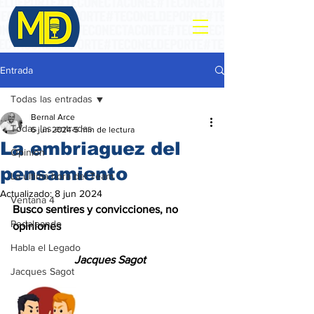
Entrada
Todas las entradas
Bernal Arce
Todas las entradas
6 jun 2024
5 min de lectura
La embriaguez del
Opinión
pensamiento
La ultima hora del Team
Actualizado:
8 jun 2024
Ventana 4
Busco sentires y convicciones, no 
Pedaleando
opiniones
Habla el Legado
                      Jacques Sagot
Jacques Sagot