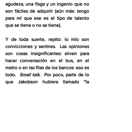
agudeza, una fisga y un ingenio que no 
son fáciles de adquirir (aún más: tengo 
para mí que ese es el tipo de talento 
que se tiene o no se tiene).  
Y de toda suerte, repito: lo mío son 
convicciones y sentires.  Las opiniones 
son cosas insignificantes: sirven para 
hacer conversación en el bus, en el 
metro o en las filas de los bancos: eso es 
todo.  
Small talk
.  Por poco, parte de lo 
que Jakobson hubiera llamado “la 
función fática o de contacto del 
lenguaje”, esto es, el lenguaje que 
reproduce fórmulas hechas para lubricar 
la convivencia, y no encapsulan forma 
ninguna del pensamiento: “buenos 
días”, “buenas noches”, “qué tarde tan 
caliente”, “ya se viene la lluvia”, “en esta 