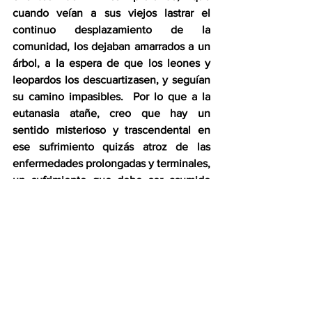
cuando veían a sus viejos lastrar el 
continuo desplazamiento de la 
comunidad, los dejaban amarrados a un 
árbol, a la espera de que los leones y 
leopardos los descuartizasen, y seguían 
su camino impasibles.  Por lo que a la 
eutanasia atañe, creo que hay un 
sentido misterioso y trascendental en 
ese sufrimiento quizás atroz de las 
enfermedades prolongadas y terminales, 
un sufrimiento que debe ser asumido 
como parte de la saga del ser humano 
sobre el planeta, de la aventura del vivir, 
y que es mucho lo que de estos 
amargos trances se puede aprender.  
Otra manifestación palmaria de la 
pulsión de muerte: cada año se suicidan 