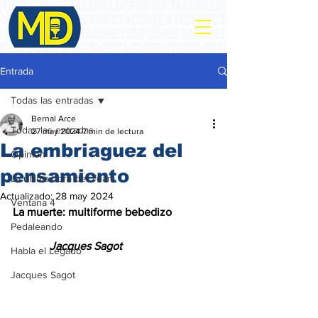
Entrada
Todas las entradas
Bernal Arce
Todas las entradas
27 may 2024
7 min de lectura
La embriaguez del
Opinión
pensamiento
La ultima hora del Team
Actualizado:
28 may 2024
Ventana 4
La muerte: multiforme bebedizo
Pedaleando
             Jacques Sagot
Habla el Legado
Jacques Sagot