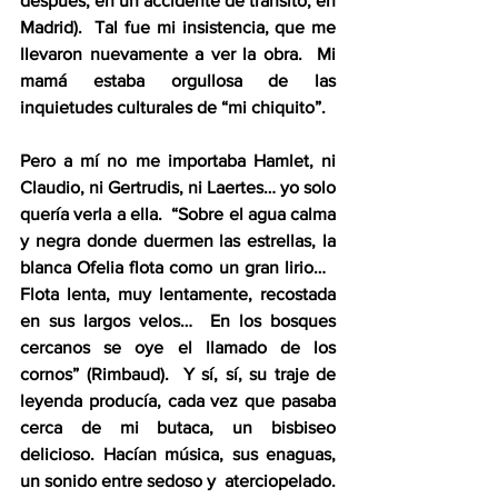
después, en un accidente de tránsito, en 
Madrid).  Tal fue mi insistencia, que me 
llevaron nuevamente a ver la obra.  Mi 
mamá estaba orgullosa de las 
inquietudes culturales de “mi chiquito”.
Pero a mí no me importaba Hamlet, ni 
Claudio, ni Gertrudis, ni Laertes… yo solo 
quería verla a ella.  “Sobre el agua calma 
y negra donde duermen las estrellas, la 
blanca Ofelia flota como un gran lirio…   
Flota lenta, muy lentamente, recostada 
en sus largos velos…  En los bosques 
cercanos se oye el llamado de los 
cornos” (Rimbaud).  Y sí, sí, su traje de 
leyenda producía, cada vez que pasaba 
cerca de mi butaca, un bisbiseo 
delicioso. Hacían música, sus enaguas, 
un sonido entre sedoso y  aterciopelado. 