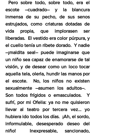
 Pero sobre todo, sobre todo, era el 
escote –cuadrado– y la blancura 
inmensa de su pecho, de sus senos 
estrujados, como criaturas dotadas de 
vida propia, que implorasen ser 
liberadas.  El vestido era color púrpura, y 
el cuello tenía un ribete dorado.  Y nadie 
–¡maldita sea!– puede imaginarse que 
un niño sea capaz de enamorarse de tal 
visión, y de desear como un loco tocar 
aquella tela, olerla, hundir las manos por 
el escote.  No, los niños no existen 
sexualmente –asumen los adultos–.   
Son todos frígidos o emasculados.  Y 
sufrí, por mi Ofelia: ya no me quisieron 
llevar al teatro por tercera vez… yo 
hubiera ido todos los días.  ¡Ah, el sordo, 
informulable, desesperado deseo del 
niño!  Inexpresable, sancionado, 