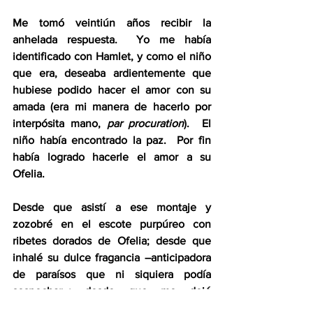
Me tomó veintiún años recibir la 
anhelada respuesta.  Yo me había 
identificado con Hamlet, y como el niño 
que era, deseaba ardientemente que 
hubiese podido hacer el amor con su 
amada (era mi manera de hacerlo por 
interpósita mano, 
par procuration
).  El 
niño había encontrado la paz.  Por fin 
había logrado hacerle el amor a su 
Ofelia.
Desde que asistí a ese montaje y 
zozobré en el escote purpúreo con 
ribetes dorados de Ofelia; desde que 
inhalé su dulce fragancia –anticipadora 
de paraísos que ni siquiera podía 
sospechar–; desde que me dejé 
avasallar sin ofrecer la menor resistencia 