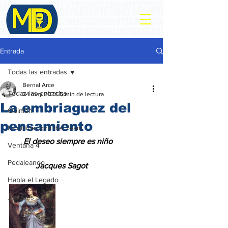
Entrada
Todas las entradas
Bernal Arce
Todas las entradas
24 may 2024
5 min de lectura
La embriaguez del
Opinión
pensamiento
La ultima hora del Team
       El deseo siempre es niño
Ventana 4
Pedaleando
             Jacques Sagot
Habla el Legado
Jacques Sagot