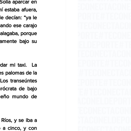
olía aparcar en 
 estaba afuera, 
e decían: “ya le 
ndo ese carajo 
alagaba, porque 
amente bajo su 
ar mi taxi.  La 
es palomas de la 
Los transeúntes 
ócrata de bajo 
ueño mundo de 
íos, y se iba a 
 a cinco, y con 