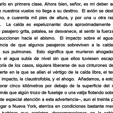
rlo en primera clase. Ahora bien, señor, es mi deber adv
 nuestros vuelos no llega a su destino.  El avión se des
no, a cuarenta mil pies de altura, y por una u otra ra
ío.  La caída es espeluznante: dura aproximadamente c
 pasajero grita, patalea, se desvanece, al sentir la fuer
uccionan hacia el abismo.  El impacto sobre el agua e
ncia de que algunos pasajeros sobreviven a la caída
 sus pulmones.  Esto significa que murieron ahogado
 el agua subía de nivel sin que ellos tuviesen escapat
ía de los casos, siquiera liberarse de sus cinturones de
rte en la que se alían el vértigo de la caída libre, el ter
impacto, la claustrofobia, y el ahogo.  Añadamos, a esto
orar cinco kilómetros por debajo de la superficie del 
más que algún trozo de fuselaje o una valija flotando sobre
e especial atención a esta advertencia–, aun el treinta p
egar a Nueva York, aterriza en condiciones bastante men