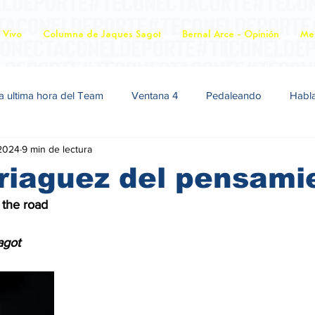
 Vivo
Columna de Jaques Sagot
Bernal Arce - Opinión
Mer
a ultima hora del Team
Ventana 4
Pedaleando
Habl
2024
9 min de lectura
riaguez del pensami
or the road
agot