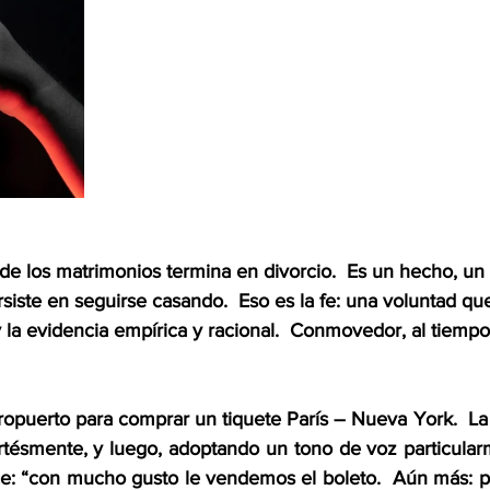
 de los matrimonios termina en divorcio.  Es un hecho, un 
siste en seguirse casando.  Eso es la fe: una voluntad qu
 y la evidencia empírica y racional.  Conmovedor, al tiemp
ropuerto para comprar un tiquete París – Nueva York.  La 
ortésmente, y luego, adoptando un tono de voz particularm
ce: “con mucho gusto le vendemos el boleto.  Aún más: po