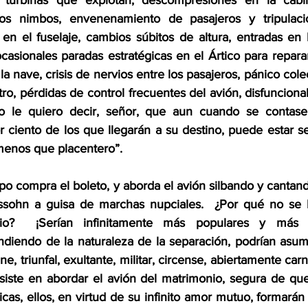
, turbinas que explotan, descompresiones en la cabina
ulos nimbos, envenenamiento de pasajeros y tripulac
 en el fuselaje, cambios súbitos de altura, entradas en 
casionales paradas estratégicas en el Ártico para repara
 nave, crisis de nervios entre los pasajeros, pánico colec
tro, pérdidas de control frecuentes del avión, disfuncional
lo le quiero decir, señor, que aun cuando se contase 
or ciento de los que llegarán a su destino, puede estar s
menos que placentero”.  
tipo compra el boleto, y aborda el avión silbando y cantand
sohn a guisa de marchas nupciales.  ¿Por qué no se 
io?  ¡Serían infinitamente más populares y más f
ndiendo de la naturaleza de la separación, podrían asumir
ne, triunfal, exultante, militar, circense, abiertamente car
siste en abordar el avión del matrimonio, segura de que
icas, ellos, en virtud de su infinito amor mutuo, formarán p