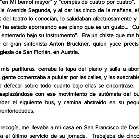
en Mi bemol mayor” y “compás de cuatro por cuatro”.  S
la Avenida Segunda, y al dar las cinco de la mañana, ahí
 del teatro lo conocían, lo saludaban afectuosamente y l
y ha estado aporreando ese piano que es un gusto…  Cua
enterrarlo bajo su instrumento”.  Era un chiste que me h
el gran sinfonista Anton Bruckner, quien yace precis
lesia de San Florián, en Austria.  
mis partituras, cerraba la tapa del piano y salía a abord
 gente comenzaba a pulular por las calles, y las execrabl
a defecar sobre todo cuanto bajo ellas se encontrase.  
esplazándose con ese movimiento de autómata del bur
der el siguiente bus, y camina abstraído en su peq
rentoriedades.
recogía, me llevaba a mi casa en San Francisco de Dos R
ra el último servicio de su jornada.  Trabajaba de cinco