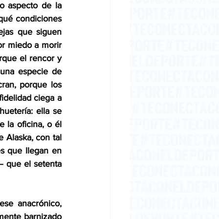
 aspecto de la 
 qué condiciones 
ejas que siguen 
r miedo a morir 
que el rencor y 
 una especie de 
an, porque los 
idelidad ciega a 
etería: ella se 
la oficina, o él 
 Alaska, con tal 
s que llegan en 
– que el setenta 
se anacrónico, 
amente barnizado 