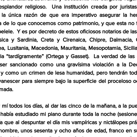
splandor religioso.  Una institución creada por jurista
or la única razón de que era imperativo asegurar la he
ma de lo que conocemos como patrimonio, y que esta no f
lele.  Y es por decreto de estos oficiosos notarios de las
rsica y Sardinia, Creta y Cirenaica, Chipre, Dalmacia, Ga
ea, Lusitania, Macedonia, Mauritania, Mesopotamia, Sicilia,
ria “tardígramente” (Ortega y Gasset).  La verdad de las 
ser sancionado como una gravísima violación a la Decl
 como un crimen de lesa humanidad, pero tendrán toda
nescer para siempre bajo la superficie del proceloso o
omada.
 mí todos los días, al dar las cinco de la mañana, a la puer
había estudiado mi piano durante toda la noche (sesiones
bía que al despuntar el día mis vampíricas y nictálopes prá
 hombre, unos sesenta y ocho años de edad, franco en su 