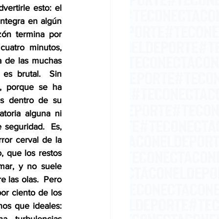
ertirle esto: el 
integra en algún 
zón termina por 
uatro minutos, 
za de las muchas 
s brutal.  Sin 
, porque se ha 
s dentro de su 
oria alguna ni 
 seguridad.  Es, 
ror cerval de la 
, que los restos 
mar, y no suele 
 las olas.  Pero 
or ciento de los 
os que ideales: 