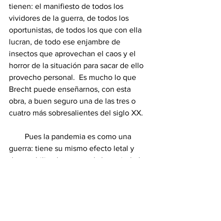
tienen: el manifiesto de todos los 
vividores de la guerra, de todos los 
oportunistas, de todos los que con ella 
lucran, de todo ese enjambre de 
insectos que aprovechan el caos y el 
horror de la situación para sacar de ello 
provecho personal.  Es mucho lo que 
Brecht puede enseñarnos, con esta 
obra, a buen seguro una de las tres o 
cuatro más sobresalientes del siglo XX.
        Pues la pandemia es como una 
guerra: tiene su mismo efecto letal y 
desestabilizador para toda la sociedad.  
Así que ya tenemos una Madre Coraje 
criolla y folclórica.  ¡Tenía que suceder!  
¿Por qué?  Porque, nos guste oírlo o no, 
el costarricense moderno padece de 
una falta de civismo, de una tendencia 