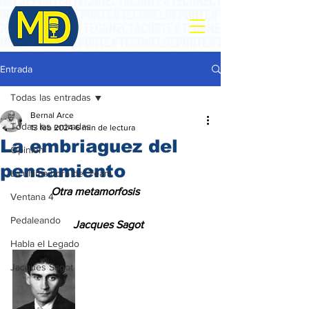
Entrada
Todas las entradas
Bernal Arce
Todas las entradas
13 feb 2024
6 min de lectura
La embriaguez del
Opinión
pensamiento
La ultima hora del Team
              Otra metamorfosis
Ventana 4
Pedaleando
Jacques Sagot
Habla el Legado
Jacques Sagot