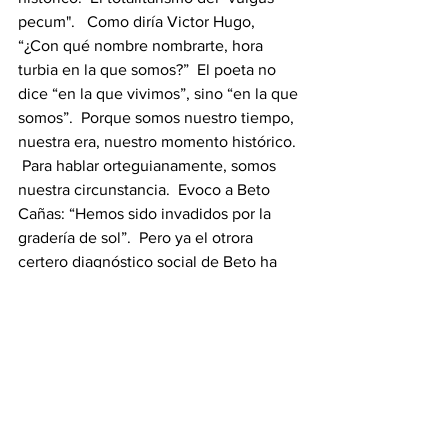
pecum".   Como diría Victor Hugo, 
“¿Con qué nombre nombrarte, hora 
turbia en la que somos?”  El poeta no 
dice “en la que vivimos”, sino “en la que 
somos”.  Porque somos nuestro tiempo, 
nuestra era, nuestro momento histórico. 
 Para hablar orteguianamente, somos 
nuestra circunstancia.  Evoco a Beto 
Cañas: “Hemos sido invadidos por la 
gradería de sol”.  Pero ya el otrora 
certero diagnóstico social de Beto ha 
quedado rezagado.  Ahora estamos en 
manos de las barras bravas, de las maras 
del pensamiento, de las hordas de 
pachucos ignorantes y orgullosos de 
serlo (un espécimen de reciente 
aparición en nuestra sociedad).  Otrora, 
las iglesias, los monasterios y las 