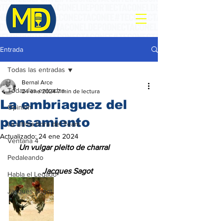
Entrada
Todas las entradas
Bernal Arce
Todas las entradas
24 ene 2024
7 min de lectura
La embriaguez del
Opinión
pensamiento
La ultima hora del Team
Actualizado:
24 ene 2024
Ventana 4
     Un vulgar pleito de charral
Pedaleando
Jacques Sagot
Habla el Legado
Jacques Sagot