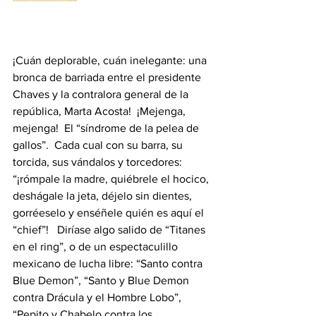
¡Cuán deplorable, cuán inelegante: una 
bronca de barriada entre el presidente 
Chaves y la contralora general de la 
república, Marta Acosta!  ¡Mejenga, 
mejenga!  El “síndrome de la pelea de 
gallos”.  Cada cual con su barra, su 
torcida, sus vándalos y torcedores: 
“¡rómpale la madre, quiébrele el hocico, 
deshágale la jeta, déjelo sin dientes, 
gorréeselo y enséñele quién es aquí el 
“chief”!   Diríase algo salido de “Titanes 
en el ring”, o de un espectaculillo 
mexicano de lucha libre: “Santo contra 
Blue Demon”, “Santo y Blue Demon 
contra Drácula y el Hombre Lobo”, 
“Pepito y Chabelo contra los 