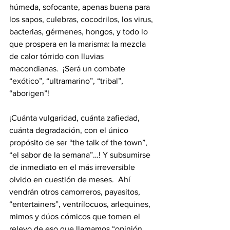
húmeda, sofocante, apenas buena para 
los sapos, culebras, cocodrilos, los virus, 
bacterias, gérmenes, hongos, y todo lo 
que prospera en la marisma: la mezcla 
de calor tórrido con lluvias 
macondianas.  ¡Será un combate 
“exótico”, “ultramarino”, “tribal”, 
“aborigen”!
¡Cuánta vulgaridad, cuánta zafiedad, 
cuánta degradación, con el único 
propósito de ser “the talk of the town”, 
“el sabor de la semana”…! Y subsumirse 
de inmediato en el más irreversible 
olvido en cuestión de meses.  Ahí 
vendrán otros camorreros, payasitos, 
“entertainers”, ventrílocuos, arlequines, 
mimos y dúos cómicos que tomen el 
relevo de eso que llamamos “opinión 