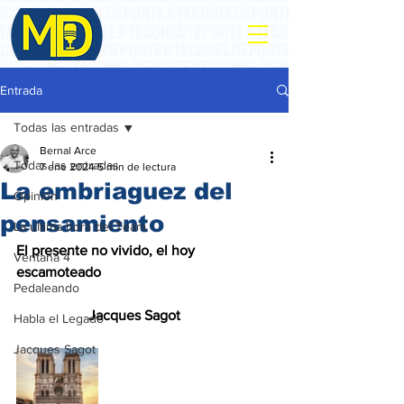
Entrada
Todas las entradas
Bernal Arce
Todas las entradas
7 ene 2024
5 min de lectura
La embriaguez del
Opinión
pensamiento
La ultima hora del Team
El presente no vivido, el hoy 
Ventana 4
escamoteado
Pedaleando
                    Jacques Sagot
Habla el Legado
Jacques Sagot