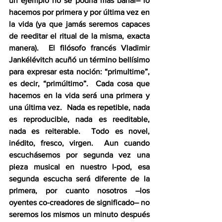
un ejemplo no se podría más banal– lo 
hacemos por primera y por última vez en 
la vida (ya que jamás seremos capaces 
de reeditar el ritual de la misma, exacta 
manera).  El filósofo francés Vladimir 
Jankélévitch acuñó un término bellísimo 
para expresar esta noción: “primultime”, 
es decir, “primúltimo”.  Cada cosa que 
hacemos en la vida será una primera y 
una última vez.  Nada es repetible, nada 
es reproducible, nada es reeditable, 
nada es reiterable.  Todo es novel, 
inédito, fresco, virgen.  Aun cuando 
escuchásemos por segunda vez una 
pieza musical en nuestro I-pod, esa 
segunda escucha será diferente de la 
primera, por cuanto nosotros –los 
oyentes co-creadores de significado– no 
seremos los mismos un minuto después 