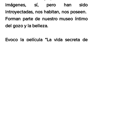
imágenes, sí, pero han sido 
introyectadas, nos habitan, nos poseen.  
Forman parte de nuestro museo íntimo 
del gozo y la belleza.
Evoco la película “La vida secreta de 
Walter Mitty”, de 2013.  Historia centrada 
en torno a los fotógrafos de la 
prestigiosa revista estadounidense 
“Life”.  Hacia el final del film, dos 
fotógrafos acechan entre los riscos y las 
escarpadas remotidades del Himalaya la 
providencial aparición del tigre blanco 
de las nieves –la criatura más huidiza e 
inasible de la Tierra– a fin de captarlo en 
su cámara: ¡sería la foto del año!  El 
majestuoso animal aparece por fin, 
dimanando realeza, envuelto en la 