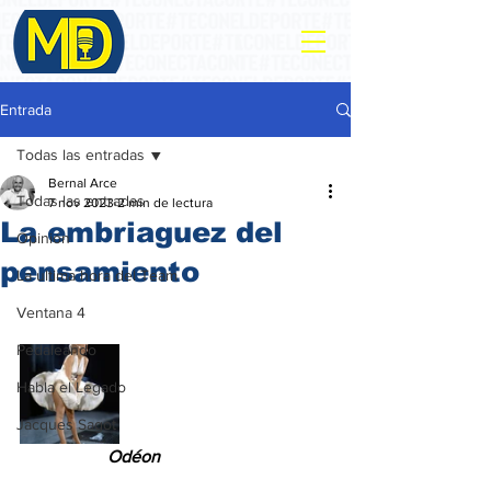
Entrada
Todas las entradas
Bernal Arce
Todas las entradas
7 nov 2023
2 min de lectura
La embriaguez del
Opinión
pensamiento
La ultima hora del Team
Ventana 4
Pedaleando
Habla el Legado
Jacques Sagot
 Odéon