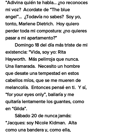
“Adivina quién te habla… ¿no reconoces 
mi voz?  Acordate de “The blue 
angel”…  ¿Todavía no sabes?  Soy yo, 
tonto, Marlene Dietrich.  Hoy quiero 
perder toda mi compostura: ¿no quieres 
pasar a mi apartamento?”  
        Domingo 18 del día más triste de mi 
existencia: “Vida, soy yo: Rita 
Hayworth.  Más pelirroja que nunca.  
Una llamarada.  Necesito un hombre 
que desate una tempestad en estos 
cabellos míos, que se me mueren de 
melancolía.  Entonces pensé en ti.  Y sí, 
“for your eyes only”, bailaría y me 
quitaría lentamente los guantes, como 
en “Gilda”.  
        Sábado 20 de nunca jamás: 
“Jacques: soy Nicole Kidman.  Alta 
como una bandera y, como ella, 