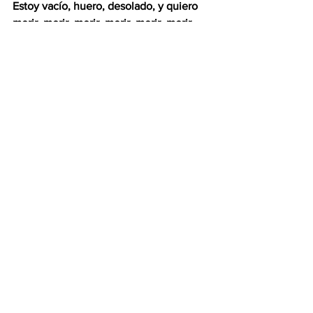
Estoy vacío, huero, desolado, y quiero 
morir, morir, morir, morir, morir, morir, 
morir, morir, morir, morir, morir, morir, 
morir, morir, morir, morir, morir, 
morir…      
Jacques Sagot
Ver todo
Entradas recientes