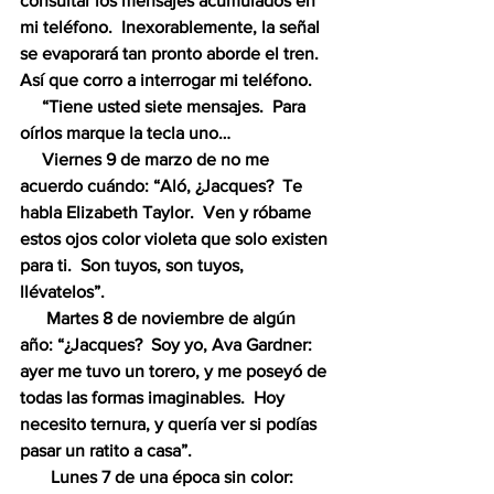
consultar los mensajes acumulados en 
mi teléfono.  Inexorablemente, la señal 
se evaporará tan pronto aborde el tren.  
Así que corro a interrogar mi teléfono.  
     “Tiene usted siete mensajes.  Para 
oírlos marque la tecla uno…
     Viernes 9 de marzo de no me 
acuerdo cuándo: “Aló, ¿Jacques?  Te 
habla Elizabeth Taylor.  Ven y róbame 
estos ojos color violeta que solo existen 
para ti.  Son tuyos, son tuyos, 
llévatelos”.  
      Martes 8 de noviembre de algún 
año: “¿Jacques?  Soy yo, Ava Gardner: 
ayer me tuvo un torero, y me poseyó de 
todas las formas imaginables.  Hoy 
necesito ternura, y quería ver si podías 
pasar un ratito a casa”.  
       Lunes 7 de una época sin color: 