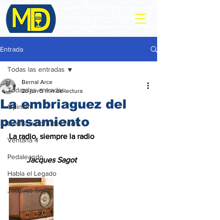
Entrada
Todas las entradas
Bernal Arce
Todas las entradas
28 jun
5 min de lectura
La embriaguez del
Opinión
pensamiento
La ultima hora del Team
La radio, siempre la radio
Ventana 4
Pedaleando
         Jacques Sagot
Habla el Legado
Jacques Sagot