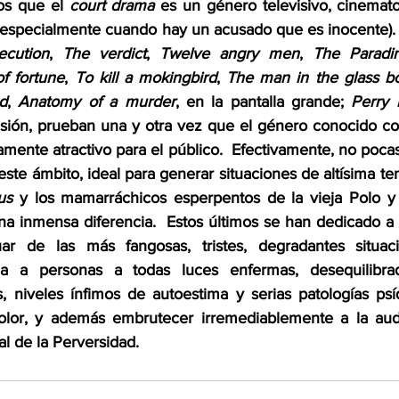
os que el 
court drama
 es un género televisivo, cinematog
especialmente cuando hay un acusado que es inocente). 
ecution
, 
The verdict
, 
Twelve angry men
, 
The Paradi
of fortune
, 
To kill a mokingbird
, 
The man in the glass b
nd
, 
Anatomy of a murder
, en la pantalla grande; 
Perry
visión, prueban una y otra vez que el género conocido c
mente atractivo para el público.  Efectivamente, no pocas
ste ámbito, ideal para generar situaciones de altísima ten
us
 y los mamarráchicos esperpentos de la vieja Polo y
na inmensa diferencia.  Estos últimos se han dedicado a 
uar de las más fangosas, tristes, degradantes situac
 a personas a todas luces enfermas, desequilibrada
, niveles ínfimos de autoestima y serias patologías psíq
lor, y además embrutecer irremediablemente a la audie
l de la Perversidad.