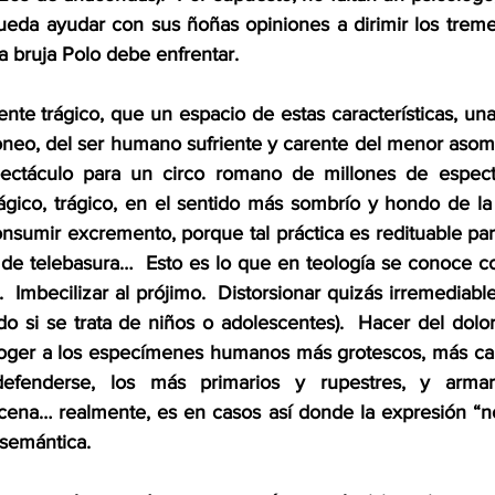
eda ayudar con sus ñoñas opiniones a dirimir los treme
la bruja Polo debe enfrentar. 
ente trágico, que un espacio de estas características, una
oneo, del ser humano sufriente y carente del menor asom
ectáculo para un circo romano de millones de espect
rágico, trágico, en el sentido más sombrío y hondo de la 
nsumir excremento, porque tal práctica es redituable par
 de telebasura…  Esto es lo que en teología se conoce 
  Imbecilizar al prójimo.  Distorsionar quizás irremediabl
o si se trata de niños o adolescentes).  Hacer del dolor 
scoger a los especímenes humanos más grotescos, más ca
 defenderse, los más primarios y rupestres, y arma
na… realmente, es en casos así donde la expresión “no
 semántica.