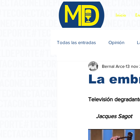
Inicio
En
Todas las entradas
Opinión
L
Bernal Arce
13 nov
Jacques Sagot
La emb
Televisión degradante
     Jacques Sagot