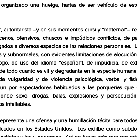
n organizado una huelga, hartas de ser vehículo de est
gar, autoritarista –y en sus momentos cursi y “maternal”– re
nos, ofensivos, chuscos e impúdicos conflictos, de par
ados a diversos espacios de las relaciones personales.  L
 y subnormales, con evidentes limitaciones de alocución, 
ogo, de uso del idioma “español”), de impudicia, de exh
 de todo cuanto es vil y degradante en la especie humana.
 vulgaridad y de violencia psicológica, verbal y físic
, aun por espectadores habituados a las porquerías que 
onde sexo, drogas, balas, explosiones y persecución
 infaltables. 
a representa una ofensa y una humillación tácita para todos
dicados en los Estados Unidos.  Los exhibe como subdot