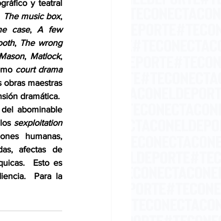
ráfico y teatral 
 
The music box
, 
ne case
, 
A few 
ooth
, 
The wrong 
 Mason
, 
Matlock
, 
omo 
court drama
 obras maestras 
sión dramática.  
 del abominable 
los 
sexploitation 
iones humanas, 
s, afectas de 
uicas.  Esto es 
ncia.  Para la 