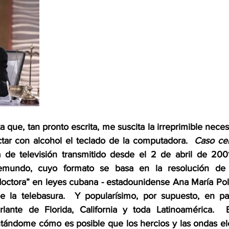
ta que, tan pronto escrita, me suscita la irreprimible nece
tar con alcohol el teclado de la computadora.  
Caso ce
de televisión transmitido desde el 2 de abril de 2001
emundo, cuyo formato se basa en la resolución de c
doctora” en leyes cubana - estadounidense Ana María Polo.
 la telebasura.  Y popularísimo, por supuesto, en part
lante de Florida, California y toda Latinoamérica.  Ba
tándome cómo es posible que los hercios y las ondas el