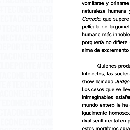
vomitarse y orinarse
naturaleza humana y
Cerrado
, que supere 
película de largometr
humano más innoble, 
porquería no difiere 
alma de excremento 
         Quienes pro
intelectos, las soci
show llamado 
Judge 
Los casos que se llev
inimaginables estaf
mundo entero le ha 
igualmente homosexua
rival sentimental en
estos mortíferos abra