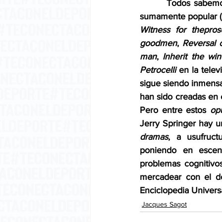
        Todos sabem
sumamente popular (
Witness for thepros
goodmen
, 
Reversal 
man
, 
Inherit the wi
Petrocelli
 en la tele
sigue siendo inmensa
han sido creadas en e
Pero entre estos 
op
Jerry Springer hay u
dramas
, a usufruct
poniendo en escena
problemas cognitivos
mercadear con el do
Enciclopedia Universa
Jacques Sagot