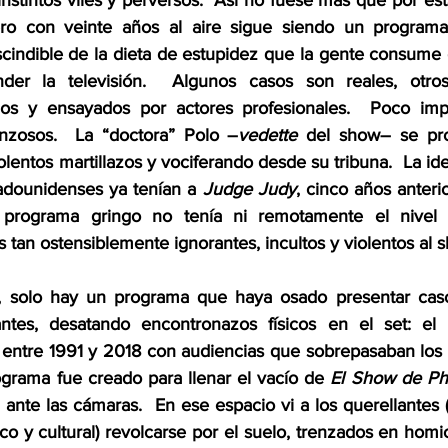
instintos viles y perversos.  Así no fuese más que por est
ero con veinte años al aire sigue siendo un program
scindible de la dieta de estupidez que la gente consume 
r la televisión.  Algunos casos son reales, otros
s y ensayados por actores profesionales.  Poco impo
nzosos.  La “doctora” Polo –
vedette
 del show– se pro
iolentos martillazos y vociferando desde su tribuna.  La ide
adounidenses ya tenían a 
Judge Judy
, cinco años anterior
 programa gringo no tenía ni remotamente el nivel d
tan ostensiblemente ignorantes, incultos y violentos al 
d, solo hay un programa que haya osado presentar cas
antes, desatando encontronazos físicos en el set: el 
o entre 1991 y 2018 con audiencias que sobrepasaban los s
ograma fue creado para llenar el vacío de 
El Show de Ph
a ante las cámaras.  En ese espacio vi a los querellantes 
co y cultural) revolcarse por el suelo, trenzados en homic