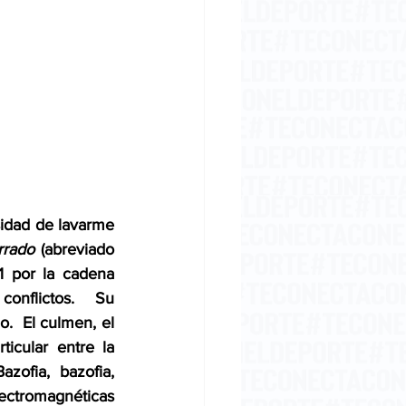
sidad de lavarme 
rrado
 (abreviado 
 por la cadena 
onflictos.  Su 
  El culmen, el 
icular entre la 
zofia, bazofia, 
ectromagnéticas 