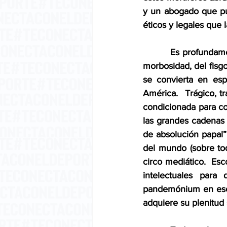
y un abogado que pu
éticos y legales que 
         Es profundam
morbosidad, del fisg
se convierta en esp
América.  Trágico, t
condicionada para co
las grandes cadenas
de absolución papal”.
del mundo (sobre tod
circo mediático.  E
intelectuales para
pandemónium en esce
adquiere su plenitud