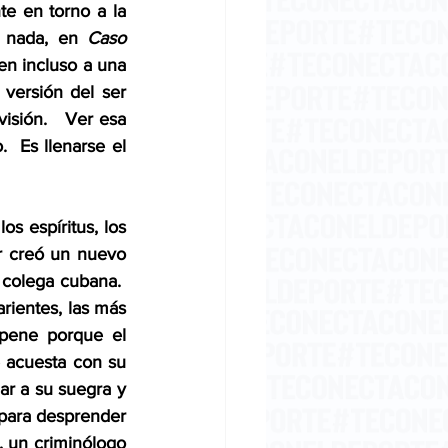
e en torno a la 
o nada, en 
Caso
en incluso a una 
 versión del ser 
sión.   Ver esa 
  Es llenarse el 
s espíritus, los 
r creó un nuevo 
colega cubana.  
rientes, las más 
 pene porque el 
acuesta con su 
r a su suegra y 
para desprender 
, un criminólogo 