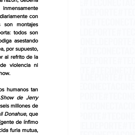
a razón, debería 
a inmensamente 
diariamente con 
 son montajes 
rta: todos son 
diga asestando 
a, por supuesto, 
 al refrito de la 
e violencia ni 
show.
os humanos tan 
Show de Jerry 
eis millones de 
il Donahue
, que 
(gente de ínfimo 
ida furia mutua, 