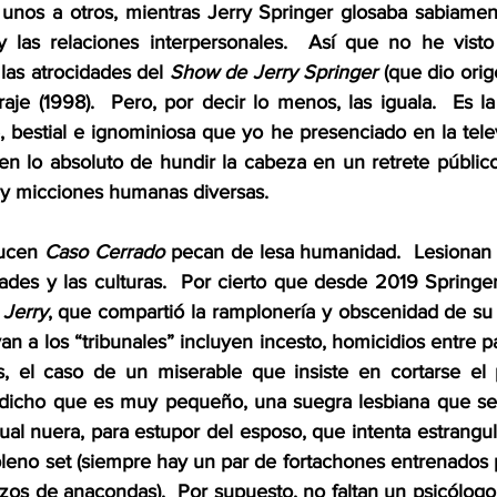
 unos a otros, mientras Jerry Springer glosaba sabiament
 las relaciones interpersonales.  Así que no he vist
las atrocidades del 
Show de Jerry Springer
 (que dio orig
aje (1998).  Pero, por decir lo menos, las iguala.  Es la
bestial e ignominiosa que yo he presenciado en la televi
en lo absoluto de hundir la cabeza en un retrete público.
y micciones humanas diversas. 
ducen 
Caso Cerrado
 pecan de lesa humanidad.  Lesionan lo
edades y las culturas.  Por cierto que desde 2019 Springe
Jerry
, que compartió la ramplonería y obscenidad de su 
an a los “tribunales” incluyen incesto, homicidios entre pa
as, el caso de un miserable que insiste en cortarse el
dicho que es muy pequeño, una suegra lesbiana que se 
l nuera, para estupor del esposo, que intenta estrangula
 pleno set (siempre hay un par de fortachones entrenados 
zos de anacondas).  Por supuesto, no faltan un psicólogo