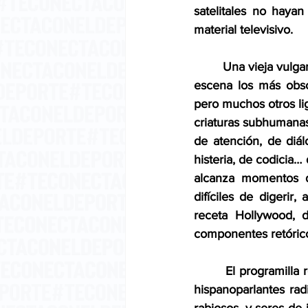
satelitales no haya
material televisivo. 
        Una vieja vul
escena los más obsce
pero muchos otros lig
criaturas subhumanas
de atención, de diál
histeria, de codicia…
alcanza momentos de
difíciles de digerir
receta Hollywood, d
componentes retóricos
        El programill
hispanoparlantes ra