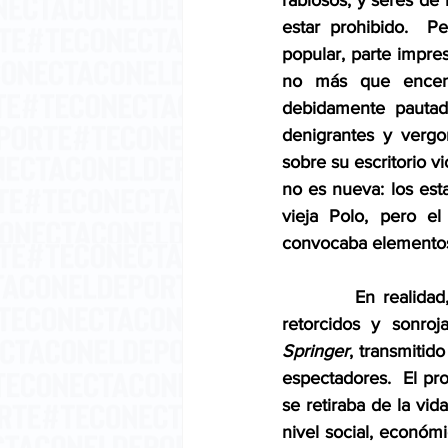
rabiosos, y seres de 
estar prohibido.  P
popular, parte impre
no más que encende
debidamente pautado
denigrantes y vergo
sobre su escritorio v
no es nueva: los est
vieja Polo, pero el
convocaba elementos 
         En realida
retorcidos y sonroj
Springer
, transmitid
espectadores.  El pr
se retiraba de la vid
nivel social, económi