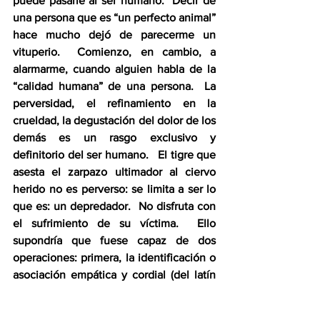
puede pasarle al ser humano.  Decir de 
una persona que es “un perfecto animal” 
hace mucho dejó de parecerme un 
vituperio.  Comienzo, en cambio, a 
alarmarme, cuando alguien habla de la 
“calidad humana” de una persona.  La 
perversidad, el refinamiento en la 
crueldad, la degustación del dolor de los 
demás es un rasgo exclusivo y 
definitorio del ser humano.   El tigre que 
asesta el zarpazo ultimador al ciervo 
herido no es perverso: se limita a ser lo 
que es: un depredador.  No disfruta con 
el sufrimiento de su víctima.  Ello 
supondría que fuese capaz de dos 
operaciones: primera, la identificación o 
asociación empática y cordial (del latín 
cor
: corazón) con su presa; segunda, 
optar libre y conscientemente (un 