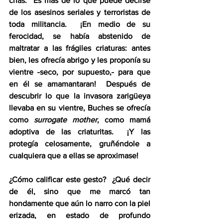
crías.  Es más de lo que puede decirse 
de los asesinos seriales y terroristas de 
toda militancia.  ¡En medio de su 
ferocidad, se había abstenido de 
maltratar a las frágiles criaturas: antes 
bien, les ofrecía abrigo y les proponía su 
vientre 
-
seco, por supuesto,
-
 para que 
en él se amamantaran!  Después de 
descubrir lo que la invasora zarigüeya 
llevaba en su vientre, Buches se ofrecía 
como 
surrogate
mother
, como mamá 
adoptiva de las criaturitas.  ¡Y las 
protegía celosamente, gruñéndole a 
cualquiera que a ellas se aproximase!
¿Cómo calificar este gesto?  ¿Qué decir 
de él, sino que me marcó tan 
hondamente que aún lo narro con la piel 
erizada, en estado de profundo 