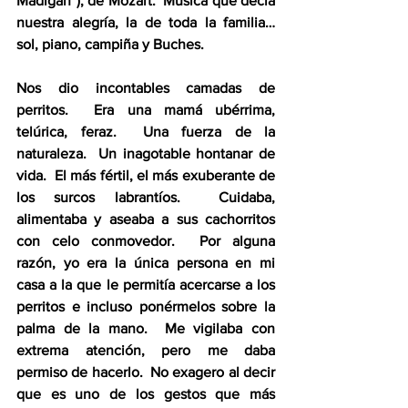
Madigan”), de Mozart.  Música que decía 
nuestra alegría, la de toda la familia… 
sol, piano, campiña y Buches.
Nos dio incontables camadas de 
perritos.  Era una mamá ubérrima, 
telúrica, feraz.  Una fuerza de la 
naturaleza.  Un inagotable hontanar de 
vida.  El más fértil, el más exuberante de 
los surcos labrantíos.  Cuidaba, 
alimentaba y aseaba a sus cachorritos 
con celo conmovedor.  Por alguna 
razón, yo era la única persona en mi 
casa a la que le permitía acercarse a los 
perritos e incluso ponérmelos sobre la 
palma de la mano.  Me vigilaba con 
extrema atención, pero me daba 
permiso de hacerlo.  No exagero al decir 
que es uno de los gestos que más 