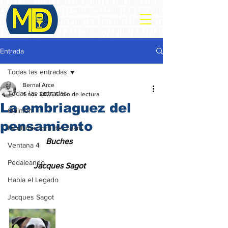
Entrada
Todas las entradas
Bernal Arce
Todas las entradas
4 nov 2025
6 min de lectura
La embriaguez del
Opinión
pensamiento
La ultima hora del Team
                  Buches
Ventana 4
Pedaleando
Jacques Sagot
Habla el Legado
Jacques Sagot