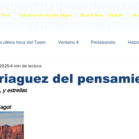
 Vivo
Columna de Jaques Sagot
Bernal Arce - Opinión
Mer
a ultima hora del Team
Ventana 4
Pedaleando
Habl
 2025
4 min de lectura
riaguez del pensami
ca, y estrellas
ues Sagot