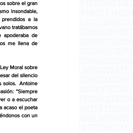
s sobre el gran 
ismo insondable, 
 prendidos a la 
 vano tratábamos 
 apoderaba de 
dos me llena de 
 Ley Moral sobre 
sar del silencio 
solos.  Antoine 
asión: “Siempre 
er o a escuchar 
a acaso el poeta 
iéndonos con un 