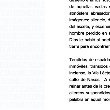
desierto éramos noso
de aquellas vastas 
atmósfera abrasador
imágenes: silencio, d
del asceta, y escena
hombre perdido en el
Dios le habló al poet
tierra para encontra
Tendidos de espaldas
inmóviles, transidos
incienso, la Vía Lác
culto de Naxos.  A 
reinar antes de la cr
alientos suspendidos
palabra en aquel mom