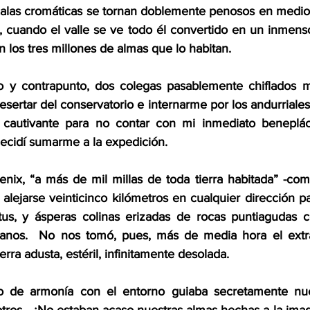
calas cromáticas se tornan doblemente penosos en medio 
, cuando el valle se ve todo él convertido en un inmens
 los tres millones de almas que lo habitan.
eo y contrapunto, dos colegas pasablemente chiflados m
sertar del conservatorio e internarme por los andurriales d
cautivante para no contar con mi inmediato beneplácit
ecidí sumarme a la expedición.
nix, “a más de mil millas de toda tierra habitada” -com
 alejarse veinticinco kilómetros en cualquier dirección p
us, y ásperas colinas erizadas de rocas puntiagudas c
ianos.  No nos tomó, pues, más de media hora el extra
rra adusta, estéril, infinitamente desolada.
 de armonía con el entorno guiaba secretamente nues