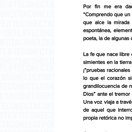
Por fin me era dado
“Comprendo que un ho
que alce la mirada 
espontánea, elementa
poeta, la de algunas
La fe que nace libre 
simientes en la tierr
¡“pruebas racionales 
lo que el corazón s
grandilocuencia de n
Dios” ante el tremor 
Una voz viaja a travé
de aquel que interr
propia retórica no imp