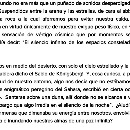
mundo no era más que un puñado de sonidos desperdigado
 Suspendidos entre la arena y las estrellas, de cara al ab
na roca a la cual aferramos para evitar nuestra caída,
a en virtud únicamente de nuestro exiguo peso físico, en
a sensación de vértigo cósmico que por momentos se
lía decir: “El silencio infinito de los espacios constela
s en medio del desierto, con solo el cielo estrellado y la
iera dicho el Sabio de Königsberg!  Y, cosa curiosa, a pe
tud de nuestro entorno, algo nos decía que no estábamos 
e enigmático peregrino del Sahara, escribió en cierta oc
.  Sentarse sobre una duna, allí donde no se alcanza a v
argo que algo irradia en el silencio de la noche”.  ¿Aludí
inmensa que dimanaba su energía entre nosotros, envolv
a e inundando nuestras almas de una paz infinita?