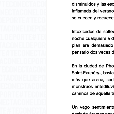
disminuidos y las es
inflamada del verano
se cuecen y recuecen
Intoxicados de solf
noche cualquiera a de
plan era demasiado 
pensarlo dos veces d
En la ciudad de Phoe
Saint-Exupéry-, basta
más que arena, cact
monstruos antediluv
caminos de aquella tie
Un vago sentimiento