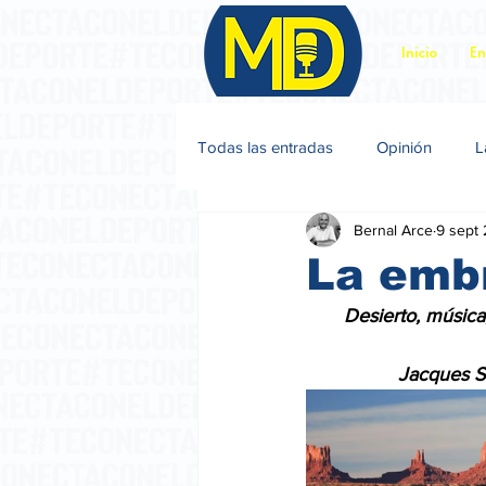
Inicio
En
Todas las entradas
Opinión
L
Bernal Arce
9 sept
Jacques Sagot
La emb
       Desierto, músi
                 Jacq