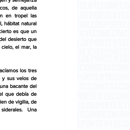
gen y semejanza 
os, de aquella 
 en tropel las 
 hábitat natural 
ierto es que un 
el desierto que 
ielo, el mar, la 
cíamos los tres 
 y sus velos de 
una bacante del 
l que debía de 
n de vigilia, de 
siderales.  Una 