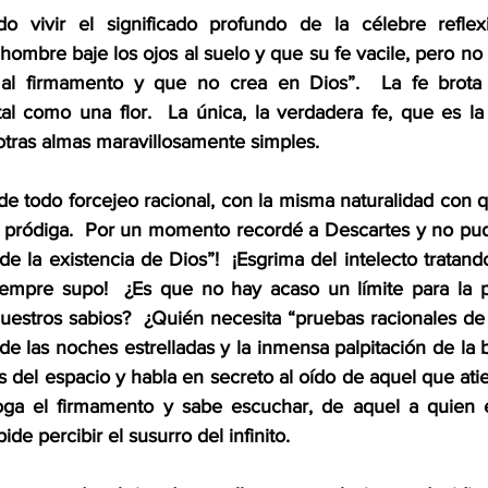
 vivir el significado profundo de la célebre reflexi
mbre baje los ojos al suelo y que su fe vacile, pero no
al firmamento y que no crea en Dios”.  La fe brota 
l como una flor.  La única, la verdadera fe, que es la d
 otras almas maravillosamente simples.
de todo forcejeo racional, con la misma naturalidad con 
a pródiga.  Por un momento recordé a Descartes y no pude
de la existencia de Dios”!  ¡Esgrima del intelecto tratando
iempre supo!  ¿Es que no hay acaso un límite para la p
uestros sabios?  ¿Quién necesita “pruebas racionales de l
de las noches estrelladas y la inmensa palpitación de la 
s del espacio y habla en secreto al oído de aquel que atie
oga el firmamento y sabe escuchar, de aquel a quien el
ide percibir el susurro del infinito.