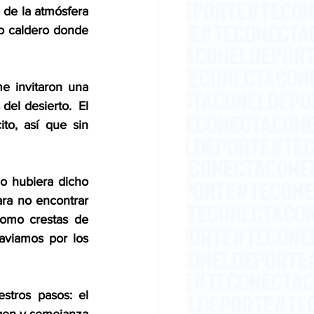
de la atmósfera 
o caldero donde 
e invitaron una 
el desierto.  El 
o, así que sin 
o hubiera dicho 
ara no encontrar 
omo crestas de 
viamos por los 
tros pasos: el 