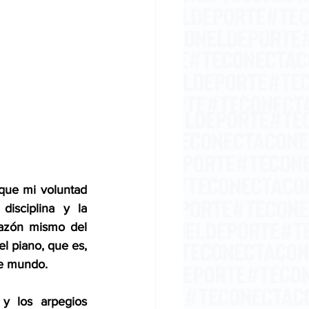
que mi voluntad 
isciplina y la 
azón mismo del 
l piano, que es, 
te mundo.
y los arpegios 