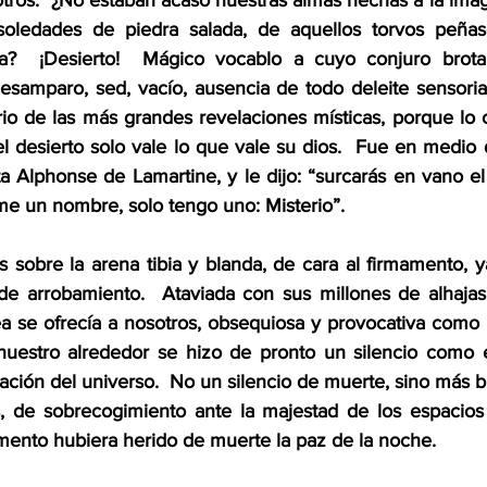
tros.  ¿No estaban acaso nuestras almas hechas a la ima
soledades de piedra salada, de aquellos torvos peñasc
a?  ¡Desierto!  Mágico vocablo a cuyo conjuro brotan
esamparo, sed, vacío, ausencia de todo deleite sensorial,
rio de las más grandes revelaciones místicas, porque lo c
 desierto solo vale lo que vale su dios.  Fue en medio d
a Alphonse de Lamartine, y le dijo: “surcarás en vano el c
rme un nombre, solo tengo uno: Misterio”.
 sobre la arena tibia y blanda, de cara al firmamento, ya
 de arrobamiento.  Ataviada con sus millones de alhajas
tea se ofrecía a nosotros, obsequiosa y provocativa como 
nuestro alrededor se hizo de pronto un silencio como e
eación del universo.  No un silencio de muerte, sino más bie
, de sobrecogimiento ante la majestad de los espacios 
ento hubiera herido de muerte la paz de la noche.