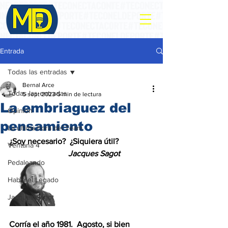
Entrada
Todas las entradas
Bernal Arce
Todas las entradas
5 sept 2023
5 min de lectura
La embriaguez del
Opinión
pensamiento
La ultima hora del Team
¿Soy necesario?  ¿Siquiera útil?
Ventana 4
Jacques Sagot
Pedaleando
Habla el Legado
Jacques Sagot
Corría el año 1981.  Agosto, si bien 