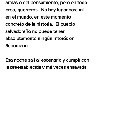
armas o del pensamiento, pero en todo 
caso, guerreros.  No hay lugar para mí 
en el mundo, en este momento 
concreto de la historia.  El pueblo 
salvadoreño no puede tener 
absolutamente ningún interés en 
Schumann.  
Esa noche salí al escenario y cumplí con 
la preestablecida y mil veces ensayada 
coreografía de mis dedos.  No fallé 
muchas notas, que recuerde, pero mi 
corazón no estaba ahí.  Quien tocó fue 
un fantasma, un hombre al que le 
habían robado el alma.  Para usar la 
terminología lorquiana, fueron 
ejecuciones sin “ángel”, sin “musa” y 
sin “duende”.  Y es con un 
estremecimiento que reparo de pronto 