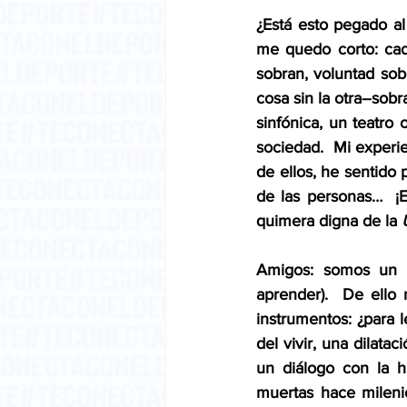
¿Está esto pegado al
me quedo corto: cada
sobran, voluntad sob
cosa sin la otra–sobr
sinfónica, un teatro 
sociedad.  Mi experi
de ellos, he sentido p
de las personas…  ¡
quimera digna de la 
Amigos: somos un pa
aprender).  De ello
instrumentos: ¿para 
del vivir, una dilata
un diálogo con la h
muertas hace milenio