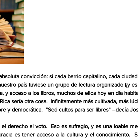
bsoluta convicción: si cada barrio capitalino, cada ciudad
stro país tuviese un grupo de lectura organizado (¡y es t
a, y acceso a los libros, muchos de ellos hoy en día habita
 Rica sería otra cosa.  Infinitamente más cultivada, más lú
bre y democrática.  “Sed cultos para ser libres” –decía Jos
l derecho al voto.  Eso es sufragio, y es una loable mec
acia es tener acceso a la cultura y el conocimiento.  Sin