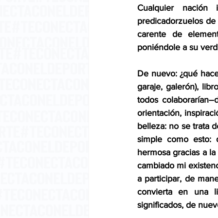
Cualquier nación 
predicadorzuelos de p
carente de element
poniéndole a su verd
De nuevo: ¿qué hace f
garaje, galerón), lib
todos colaborarían–d
orientación, inspiraci
belleza: no se trata 
simple como esto: d
hermosa gracias a la 
cambiado mi existenci
a participar, de man
convierta en una li
significados, de nue