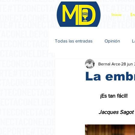
Inicio
En
Todas las entradas
Opinión
L
Bernal Arce
28 jun
Jacques Sagot
La emb
          ¡Es tan fácil!
         Jacques Sagot