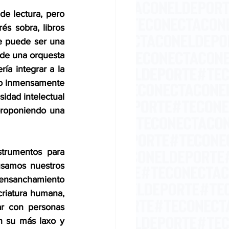
e lectura, pero 
s sobra, libros 
e puede ser una 
 de una orquesta 
ía integrar a la 
do inmensamente 
idad intelectual 
roponiendo una 
trumentos para 
samos nuestros 
 ensanchamiento 
criatura humana, 
r con personas 
n su más laxo y 