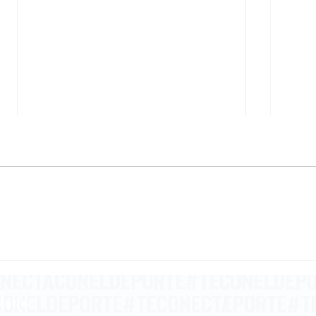
Deporte: magia, poesía
La 
y heroísmo
pen
letter