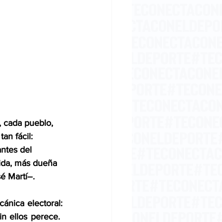
, cada pueblo, 
an fácil: 
ntes del 
cida, más dueña 
é Martí–. 
ánica electoral: 
 ellos perece.  