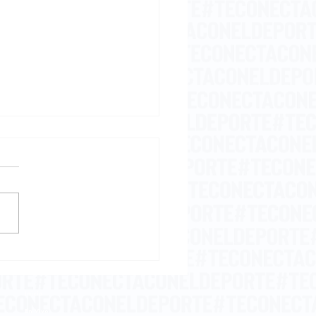
embriaguez del
samiento
Inicio
En Vivo