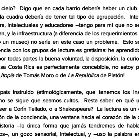
 cielo?  Digo que en cada barrio debería haber un club d
 cuadra debería de tener tal tipo de agrupación.  Interé
ra, intelectuales y educadores –tengo para mí que no s
an, y la infraestructura (a diferencia de los requerimientos
o un museo) no sería en este caso un problema.  Esto ser
encia con los grupos de lectura es gratísima: he aprendi
or todas partes la buena voluntad, la disposición, la curios
Esa Costa Rica es perfectamente concebible, no estoy p
Utopía
 de Tomás Moro o de 
La República
 de Platón!
ís instruido (etimológicamente, que tenemos los ins
 no se sigue que seamos cultos.  Resta saber en qué u
leer a Corín Tellado, o a Shakespeare?  La lectura es un
ción de la conciencia, una ventana hacia el corazón de la 
istoria –la única forma que jamás tendremos de habla
s–, un gozo sensorial, intelectual, y –uso la palabra e