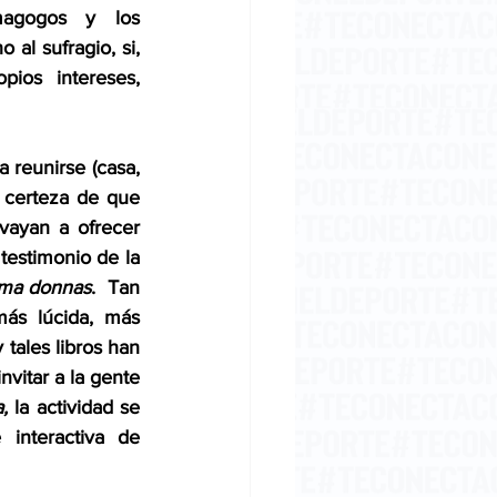
magogos y los 
al sufragio, si, 
ios intereses, 
 reunirse (casa, 
a certeza de que 
vayan a ofrecer 
 testimonio de la 
ima donnas
.  Tan 
ás lúcida, más 
tales libros han 
vitar a la gente 
,
 la actividad se 
interactiva de 