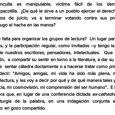
inculta es manipulable, víctima fácil de los de
acotilla.  ¿De qué le sirve a un pueblo ejercer el derecho 
os de juicio, va a terminar votando contra sus prop
ugo el hacha en las manos? 
alta para organizar los grupos de lectura?  Un lugar para
ros, y la participación regular, como invitados –y tengo l
e nuestros escritores, pensadores, intelectuales.  Que 
ón,  a compartir su sentir en torno a la literatura, a dar su
de  sentar cátedra doctamente o a hacerse tratar como 
pr
ecir: “Amigos, amigas, mi vida ha sido más plena, m
lectura, y les voy a decir por qué y de qué manera tales y 
a, mi cosmovisión, mi comprensión del ser humano”.  E in
era que, en lugar de una conferencia dictada 
ex-cathedra
turgia de la palabra, en una indagación conjunta e 
vo: en gozo compartido.