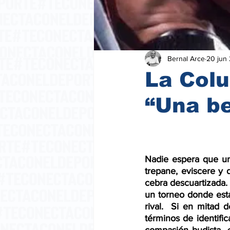
Bernal Arce
20 jun
La Col
“Una bel
Nadie espera que un
trepane, eviscere y 
cebra descuartizada.
un torneo donde está
rival.  Si en mitad
términos de identific