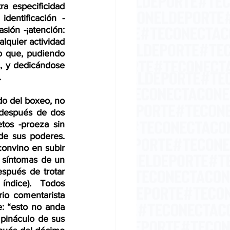
a especificidad 
entificación - 
sión -¡atención: 
lquier actividad 
o que, pudiendo 
, y dedicándose 
  
después de dos 
tos -proeza sin 
 sus poderes.  
convino en subir 
 síntomas de un 
spués de trotar 
índice).  Todos 
o comentarista 
: “esto no anda 
pináculo de sus 