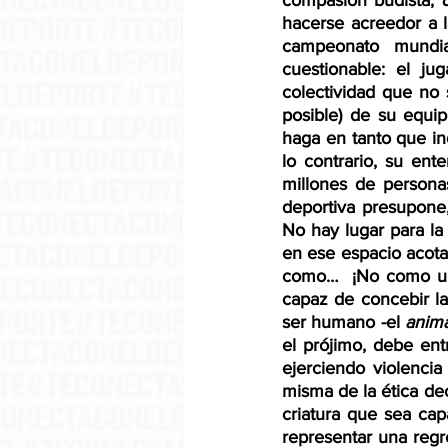
compasión budista, 
hacerse acreedor a l
campeonato mundia
cuestionable: el ju
colectividad que no 
posible) de su equip
haga en tanto que in
lo contrario, su ent
millones de personas-
deportiva presupone, 
No hay lugar para la 
en ese espacio acotad
como…  ¡No como un 
capaz de concebir la
ser humano -el 
anima
el prójimo, debe en
ejerciendo violencia
misma de la ética deo
criatura que sea capa
representar una regr