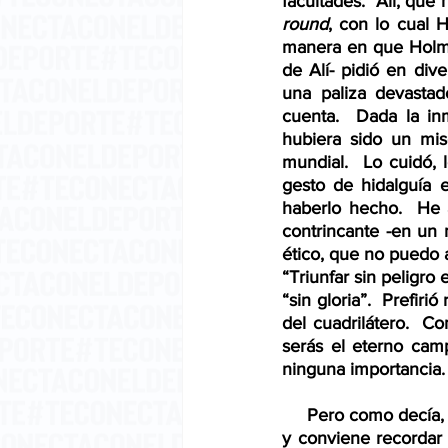
round
, con lo cual 
manera en que Holm
de Alí- pidió en dive
una paliza devastad
cuenta.  Dada la in
hubiera sido un mis
mundial.  Lo cuidó,
gesto de hidalguía 
haberlo hecho.  He a
contrincante -en un
ético, que no puedo 
“Triunfar sin peligro 
“sin gloria”.  Prefiri
del cuadrilátero.  Co
serás el eterno cam
ninguna importancia.
     Pero como dec
y conviene recordar q