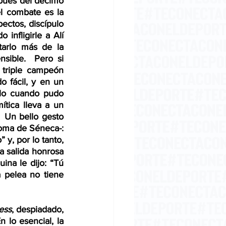
facultades.  Alí, que nunca había sido noqueado, no reasumió el combate después del décimo 
l combate es la 
ctos, discípulo 
infligirle a Alí 
tarlo más de la 
ible.  Pero si 
triple campeón 
 fácil, y en un 
rlo cuando pudo 
tica lleva a un 
 Un bello gesto 
oma de Séneca-: 
 y, por lo tanto, 
na salida honrosa 
ina le dijo: “Tú 
 pelea no tiene 
less
, despiadado, 
 lo esencial, la 