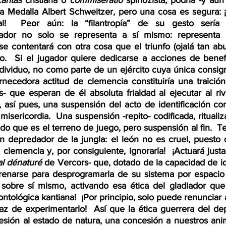
caritas 
cristiana o 
commiseratio
 spinozista, podría -y aun
a Medalla Albert Schweitzer, pero una cosa es segura: ¡
l!  Peor aún: la “filantropía” de su gesto sería 
gador no solo se representa a sí mismo: representa 
se contentará con otra cosa que el triunfo (ojalá tan ab
o.  Si el jugador quiere dedicarse a acciones de benefi
dividuo, no como parte de un ejército cuya única consign
ernecedora actitud de clemencia constituiría una traición
 que esperan de él absoluta frialdad al ejecutar al riva
así pues, una suspensión del acto de identificación cordi
misericordia.  Una suspensión -repito- codificada, ritualiz
o que es el terreno de juego, pero suspensión al fin.  T
depredador de la jungla: el león no es cruel, puesto 
 clemencia y, por consiguiente, ignorarla!  ¡Actuará jus
l dénaturé
 de Vercors- que, dotado de la capacidad de id
trenarse para desprogramarla de su sistema por espacio
 sobre sí mismo, activando esa ética del gladiador que
ntológica kantiana!  ¡Por principio, solo puede renunciar a
z de experimentarlo!  Así que la ética guerrera del depo
esión al estado de natura, una concesión a nuestros anim