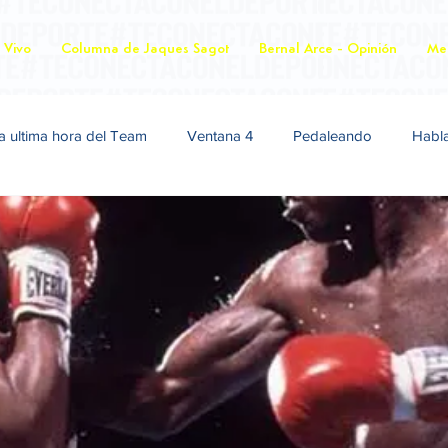
 Vivo
Columna de Jaques Sagot
Bernal Arce - Opinión
Mer
a ultima hora del Team
Ventana 4
Pedaleando
Habl