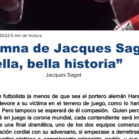
 2022
5 min de lectura
umna de Jacques Sag
la, bella historia”
Jacques Sagot
 futbolista (a menos de que sea el portero alemán Hara
devore a su víctima en el terreno de juego, como lo haría
  Pero tampoco se esperará de él compasión.  Quien perdo
 en juego la corona mundial, cada contendiente será im
 de una final dramática, uno de los dos equipos comenz
ación cordial con su adversario, si empezase a derretirs