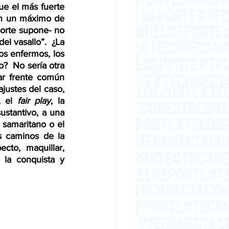
ue el más fuerte 
on un máximo de 
porte supone- no 
l vasallo”.  ¿La 
os enfermos, los 
?  No sería otra 
r frente común 
ajustes del caso, 
, el 
fair play
, la 
ustantivo, a una 
samaritano o el 
 caminos de la 
to, maquillar, 
 la conquista y 
 