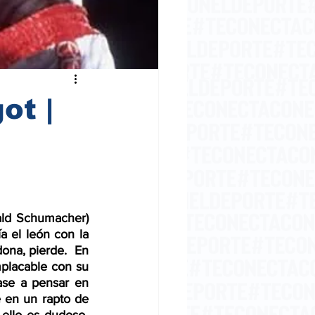
ot |
ld Schumacher) 
 el león con la 
na, pierde.  En 
placable con su 
ase a pensar en 
e en un rapto de 