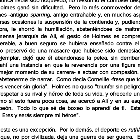
Holmes ganó sin dificultad.  Pero lo más conmovedor de
es -antiguo 
sparring
, amigo entrañable y, en muchos aspe
rsas ocasiones la suspensión de la contienda y, pudiendo 
ora, le ahorró la humillación, absteniéndose de maltra
mensa jerarquía de Alí, el gesto de Holmes es comprens
erable, a buen seguro se hubiera ensañado contra el 
 lo preservó de una masacre que hubiese sido demasiado
ejemplar, dejó que él abandonase la pelea, sin derriba
hí una instancia en que la reverencia por una figura mí
 mejor momento de su carrera- a actuar con compasión. 
abstenerme de narrar.  Como decía Corneille -frase que t
es vencer sin gloria”.  Holmes no quiso “triunfar sin peligro”
ó respetar a su rival y héroe de toda su vida, y ofrecerle u
mo si esto fuera poca cosa, se acercó a Alí y en su esqu
peón.  Todo lo que sé de boxeo lo aprendí de ti.  Esta
  Eres y serás siempre mi héroe”.
ía, esta es una excepción.  Por lo demás, el deporte es 
ruth
ue, no por civilizada, deja una guerra de ser guerra.  En