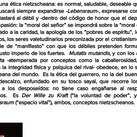
una ética nietzscheana: es normal, saludable, deseable q
buscará siempre expandirse -
Lebensraum
-, expresarse c
plastará al débil y -dentro del código de honor que el de
pasión: la “moral del señor” se impondrá sobre la “moral de
do a la caridad, la apología de los “pobres de espíritu”, l
s, los seres valetudinarios preconizada por el cristianismo
e de “manifiesto” con que los débiles pretenden forma
usto imperio de los fuertes.  
Mutatis mutandis
, y con los 
ista -atemperada por conceptos como la caballerosidad
 la integridad física y psíquica del rival- obedece, en lo s
ana del mundo.  Es la ética del guerrero, no la del buen 
escalzo, enfundado en su tosco sayal, que recorre los
r a los desposeídos: no tiene caso engañarse al respec
os.  Es 
Der Wille zu Kraft
 (“la voluntad de poder”, y
sraum
 (“espacio vital”), ambos, conceptos nietzscheanos. 