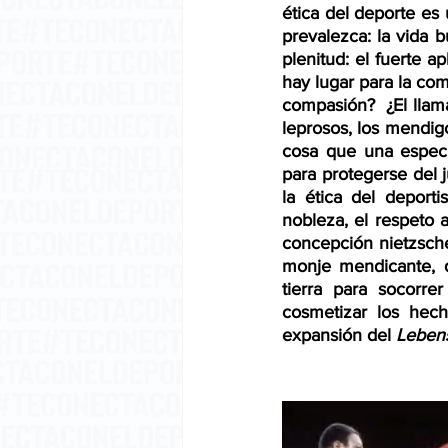
ética del deporte es 
prevalezca: la vida 
plenitud: el fuerte a
hay lugar para la com
compasión?  ¿El llama
leprosos, los mendigo
cosa que una especi
para protegerse del j
la ética del deport
nobleza, el respeto a
concepción nietzsche
monje mendicante, d
tierra para socorre
cosmetizar los hech
expansión del 
Leben