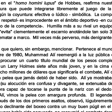
 en el “
homo homini lupus
” de Hobbes, reafirma nuestr
ra que puede integrarse libremente al juego de la id
gún la coyuntura: efectiva o lúdico - simbólica.  La compa
 respeto!- es improcedente en el ámbito deportivo -en cua
pio de la competencia-.  Humilla más a su rival un equip
 “evita” clementemente el escarnio anotándole tan solo 3
 rematar a marco.  Mil veces más perverso, más denigrante.
ubre de 1980, Muhammad Alí reemergió a la luz pública 
 procurar un cuarto título mundial de los pesos comple
 un Larry Holmes siete años más joven, y en la cima de
cho millones de dólares que significaría el combate, Alí 
a pelea que jamás debió de haber sido.  Alí ya mostraba
 (su alocución era confusa y divagante, se extenuaba de
era capaz de tocarse la punta de la nariz con el dedo 
í, vimos la pelea con amargura profunda.  El legendari
ués de los dos primeros asaltos, observó, lúgubremente
o declinante del boxeo contra un muy buen púgil en el 