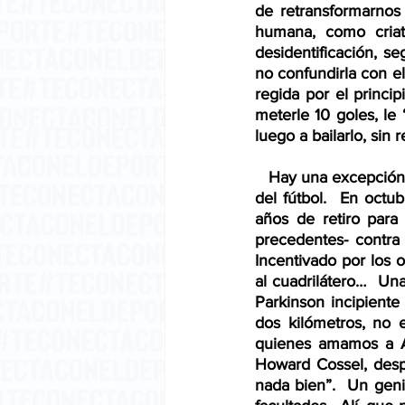
de retransformarnos
humana, como criatu
desidentificación, se
no confundirla con el
regida por el princi
meterle 10 goles, le
luego a bailarlo, sin
   Hay una excepción que quiero, sin embargo, mencionar.  Pertenece al mundo del boxeo, no 
del fútbol.  En oct
años de retiro para
precedentes- contra
Incentivado por los o
al cuadrilátero…  Un
Parkinson incipiente
dos kilómetros, no 
quienes amamos a Al
Howard Cossel, desp
nada bien”.  Un geni