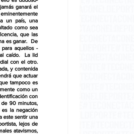
 ello es dudoso- 
jamás ganará el 
eminentemente 
a un país, una 
ultado como sea 
cencia, que las 
a es ganar.  De 
 para aquellos -
l caído.  La lid 
al con el otro.  
ada, y contenida 
endrá que actuar 
que tampoco es 
tamente como un 
entificación con 
 de 90 minutos, 
 es la negación 
 este sentir una 
rtista, lejos de 
ales atavismos, 