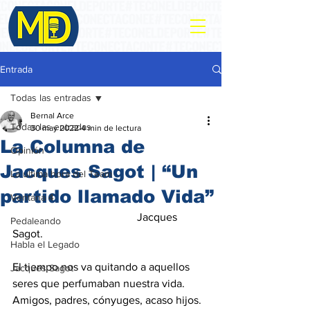
Entrada
Todas las entradas
Bernal Arce
Todas las entradas
30 may 2022
4 min de lectura
La Columna de
Opinión
Jacques Sagot | “Un
La ultima hora del Team
partido llamado Vida”
Ventana 4
                                             Jacques 
Pedaleando
Sagot. 
Habla el Legado
El tiempo nos va quitando a aquellos 
Jacques Sagot
seres que perfumaban nuestra vida.  
Amigos, padres, cónyuges, acaso hijos.  