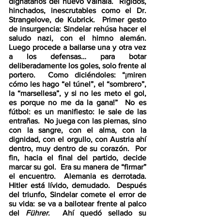
dignatarios del nuevo Valhala.  Rígidos, 
hinchados, inescrutables como el Dr. 
Strangelove, de Kubrick.  Primer gesto 
de insurgencia: Sindelar rehúsa hacer el 
saludo nazi, con el himno alemán.  
Luego procede a bailarse una y otra vez 
a los defensas… para botar 
deliberadamente los goles, solo frente al 
portero.  Como diciéndoles: “¡miren 
cómo les hago “el túnel”, el “sombrero”, 
la “marsellesa”, y si no les meto el gol, 
es porque no me da la gana!”  No es 
fútbol: es un manifiesto: le sale de las 
entrañas.  No juega con las piernas, sino 
con la sangre, con el alma, con la 
dignidad, con el orgullo, con Austria ahí 
dentro, muy dentro de su corazón.  Por 
fin, hacia el final del partido, decide 
marcar su gol.  Era su manera de “firmar” 
el encuentro.  Alemania es derrotada.  
Hitler está lívido, demudado.  Después 
del triunfo, Sindelar comete el error de 
su vida: se va a bailotear frente al palco 
del 
Führer
.  Ahí quedó sellado su 