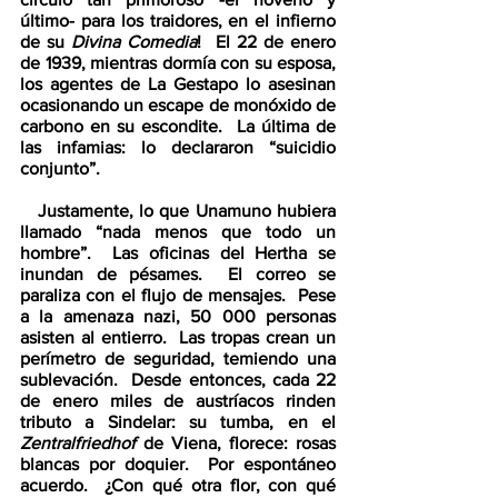
último- para los traidores, en el infierno 
de su 
Divina Comedia
!  El 22 de enero 
de 1939, mientras dormía con su esposa, 
los agentes de La Gestapo lo asesinan 
ocasionando un escape de monóxido de 
carbono en su escondite.  La última de 
las infamias: lo declararon “suicidio 
conjunto”.  
   Justamente, lo que Unamuno hubiera 
llamado “nada menos que todo un 
hombre”.  Las oficinas del Hertha se 
inundan de pésames.  El correo se 
paraliza con el flujo de mensajes.  Pese 
a la amenaza nazi, 50 000 personas 
asisten al entierro.  Las tropas crean un 
perímetro de seguridad, temiendo una 
sublevación.  Desde entonces, cada 22 
de enero miles de austríacos rinden 
tributo a Sindelar: su tumba, en el 
Zentralfriedhof
 de Viena, florece: rosas 
blancas por doquier.  Por espontáneo 
acuerdo.  ¿Con qué otra flor, con qué 