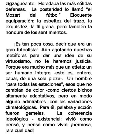
zigzagueante.  Horadaba las más sólidas 
defensas.  La posteridad lo llamó “el 
Mozart del fútbol” Elocuente 
equiparación: la esbeltez del trazo, la 
exquisitez, la filigrana, pero también la 
hondura de los sentimientos.  
     ¡Es tan poca cosa, decir que era un 
gran futbolista!  Aún agotando nuestras 
metáforas para dar una idea de su 
virtuosismo, no le haremos justicia.  
Porque era mucho más que un atleta: un 
ser humano íntegro -esto es, entero, 
cabal, de una sola pieza-.  Un hombre 
“para todas las estaciones”, esos que no 
cambian de color -como ciertos bichos 
altamente adaptativos, pero en modo 
alguno admirables- con las variaciones 
climatológicas.  Para él, palabra y acción 
fueron gemelas.  La coherencia 
ideológica - existencial: vivió como 
pensó, y pensó como vivió: ¡hermosa, 
rara cualidad!