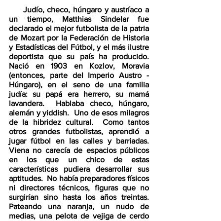
     Judío, checo, húngaro y austríaco a 
un tiempo, Matthias Sindelar fue 
declarado el mejor futbolista de la patria 
de Mozart por la Federación de Historia 
y Estadísticas del Fútbol, y el más ilustre 
deportista que su país ha producido.  
Nació en 1903 en Kozlov, Moravia 
(entonces, parte del Imperio Austro - 
Húngaro), en el seno de una familia 
judía: su papá era herrero, su mamá 
lavandera.  Hablaba checo, húngaro, 
alemán y yiddish.  Uno de esos milagros 
de la hibridez cultural.  Como tantos 
otros grandes futbolistas, aprendió a 
jugar fútbol en las calles y barriadas.  
Viena no carecía de espacios públicos 
en los que un chico de estas 
características pudiera desarrollar sus 
aptitudes.  No había preparadores físicos 
ni directores técnicos, figuras que no 
surgirían sino hasta los años treintas.  
Pateando una naranja, un nudo de 
medias, una pelota de vejiga de cerdo 