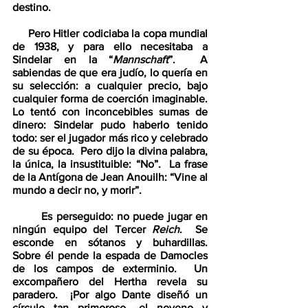
destino.
     Pero Hitler codiciaba la copa mundial 
de 1938, y para ello necesitaba a 
Sindelar en la “
Mannschaft
”.  A 
sabiendas de que era judío, lo quería en 
su selección: a cualquier precio, bajo 
cualquier forma de coerción imaginable.  
Lo tentó con inconcebibles sumas de 
dinero: Sindelar pudo haberlo tenido 
todo: ser el jugador más rico y celebrado 
de su época.  Pero dijo la divina palabra, 
la única, la insustituible: “No”.  La frase 
de la Antígona de Jean Anouilh: “Vine al 
mundo a decir no, y morir”.  
        Es perseguido: no puede jugar en 
ningún equipo del Tercer 
Reich
.  Se 
esconde en sótanos y buhardillas.  
Sobre él pende la espada de Damocles 
de los campos de exterminio.  Un 
excompañero del Hertha revela su 
paradero.  ¡Por algo Dante diseñó un 
círculo tan primoroso -el noveno y 