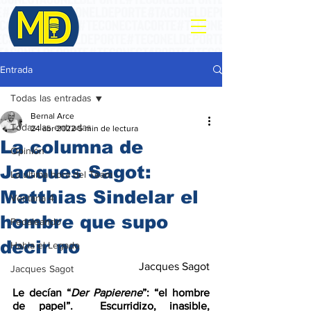
Entrada
Todas las entradas
Bernal Arce
Todas las entradas
24 abr 2022
5 min de lectura
La columna de
Opinión
Jacques Sagot:
La ultima hora del Team
Matthias Sindelar el
Ventana 4
hombre que supo
Pedaleando
decir no
Habla el Legado
Jacques Sagot
Jacques Sagot
Le decían “
Der Papierene
”: “el hombre 
de papel”.  Escurridizo, inasible, 