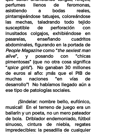
perfumes llenos de feromonas, 
asistiendo a bodas reales, 
pintarrajeándose tatuajes, coloreándose 
las mechas, taladrando todo tejido 
susceptible de perforación con 
inusitados colgajos, exhibiéndose en 
pasarelas, enseñando cuadritos 
abdominales, figurando en la portada de 
People Magazine
 como “
the sexiest man 
alive
”, y posando con “chicas 
pimentosas” (que no otra cosa significa 
“
spice girls
”).  No ganaban 30 millones 
de euros al año: ¡más que el PIB de 
muchas naciones “en vías de 
desarrollo”!  No habíamos llegado aún a 
ese tipo de patologías sociales.
       ¡Sindelar: nombre bello, eufónico, 
musical!  En el terreno de juego era un 
bailarín y un poeta, no un mero pateador 
de bola.  Driblador endemoniado, fútbol 
sinuoso, cintura de niebla, regates 
impredecibles: la pesadilla de cualquier 