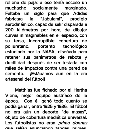
rellena de paja: a eso tenía acceso un 
muchacho socialmente marginado.  
Faltaba un siglo para que Adidas 
fabricara la “Jabulami”, prodigio 
aerodinámico, capaz de salir disparada a 
200 kilómetros por hora, de dibujar 
curvas inimaginables en el espacio, con 
su tersa, incorruptible cobertura de 
poliuretano, portento tecnológico 
estudiado por la NASA, diseñada para 
retener sus parámetros de rebote y 
ductilidad después de ser testada con 
miles de impactos contra una pared de 
cemento.  ¡Estábamos aun en la era 
artesanal del fútbol!  
     Matthias fue fichado por el Hertha 
Viena, mejor equipo austríaco de la 
época.  Con él ganó todo cuanto se 
podía ganar, entre 1925 y 1936.  El fútbol 
no era aún un deporte “de masas”, 
objeto de cobertura mediática universal.  
Los futbolistas no eran 
prima donnas
que salían anunciando tangas, relojes, 