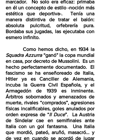
marcador.  No solo era eficaz: primaba 
en él un concepto de estilo -noción más 
estética que deportiva-.  Tenía una 
manera distintiva de tratar el balón: 
absoluta pulcritud, orfebrería pura.  
Bordaba sus jugadas, las ejecutaba con 
esmero infinito.  
        Como hemos dicho, en 1934 la 
Squadra Azzurra
 “ganó” la copa mundial 
en casa, por decreto de Mussolini.  Es un 
hecho perfectamente documentado.  El 
fascismo se ha enseñoreado de Italia, 
Hitler ya es Canciller de Alemania, 
incuba la Guerra Civil Española, y el 
Armagedón de 1939 es inminente.  
Árbitros sobornados y amenazados de 
muerte, rivales “comprados”, agresiones 
físicas incalificables, goles anulados por 
orden expresa de “
Il Duce
”.  La Austria 
de Sindelar cae en semifinales ante 
Italia con un gol fantasma.  Una Italia 
que mordió, pateó, aruñó, masacró… y 
de vez en cuando se acordó de jugar 