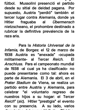
fútbol.  Mussolini presenció el partido 
desde su sitial de deidad pagana.  Por 
supuesto, Austria “perdió” también el 
tercer lugar contra Alemania, donde ya 
Hitler fraguaba al 
Übermensch 
nietzscheano, el prohombre destinado a 
rubricar la definitiva prevalencia de la 
raza aria.  
        Para la 
Historia Universal de la 
Infamia
, de Borges: el 12 de marzo de 
1938 Austria es “anexada” -ocupada 
militarmente- al Tercer 
Reich
.  El 
Anschluss
.  Para el campeonato mundial 
de 1938 -al cual ya ha clasificado- no 
puede presentarse como tal: ahora es 
parte de Alemania.  El 3 de abril, en el 
Prater Stadium 
de Viena, se realiza un 
partido entre Austria y Alemania, para 
celebrar “el voluntario regreso de 
nuestros hijos a su hogar: el Tercer 
Reich
” (
sic
).  Hitler “prestigia” el evento 
con su presencia.  A su lado, varios 