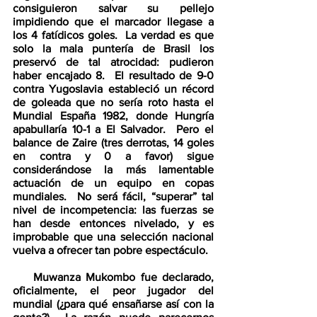
consiguieron salvar su pellejo 
impidiendo que el marcador llegase a 
los 4 fatídicos goles.  La verdad es que 
solo la mala puntería de Brasil los 
preservó de tal atrocidad: pudieron 
haber encajado 8.  El resultado de 9-0 
contra Yugoslavia estableció un récord 
de goleada que no sería roto hasta el 
Mundial España 1982, donde Hungría 
apabullaría 10-1 a El Salvador.  Pero el 
balance de Zaire (tres derrotas, 14 goles 
en contra y 0 a favor) sigue 
considerándose la más lamentable 
actuación de un equipo en copas 
mundiales.  No será fácil, “superar” tal 
nivel de incompetencia: las fuerzas se 
han desde entonces nivelado, y es 
improbable que una selección nacional 
vuelva a ofrecer tan pobre espectáculo.  
    Muwanza Mukombo fue declarado, 
oficialmente, el peor jugador del 
mundial (¿para qué ensañarse así con la 