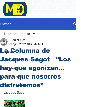
Entrada
Todas las entradas
Bernal Arce
Todas las entradas
27 jun 2022
7 min de lectura
La Columna de
Opinión
Jacques Sagot | “Los
La ultima hora del Team
hay que agonizan…
Ventana 4
para que nosotros
Pedaleando
disfrutemos”
Habla el Legado
Jacques Sagot