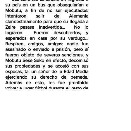
su país en un bus que obsequiarían a 
Mobutu, a fin de no ser ejecutados.  
Intentaron salir de Alemania 
clandestinamente para que su llegada a 
Zaire pasase inadvertida…  No lo 
lograron.  Fueron descubiertos, y 
esperados en casa por su verdugo…  
Respiren, amigos, amigas: nadie fue 
asesinado o enviado a prisión, pero sí 
fueron objeto de severas sanciones, y 
Mobutu Sese Seko en efecto, decomisó 
sus propiedades y se acostó con sus 
esposas, tal un señor de la Edad Media 
ejerciendo su derecho de pernada.  
Además de esto, les fue prohibido 
volver a jugar fútbol durante el resto de 
sus vidas.  
    Fuere como fuere, la situación es 
aberrante, monstruosa.  El año de 1974 
le deparó a Zaire otro gran evento 
mediático: la pelea Alí - Foreman (“
the 
rumble in the jungle
”) donde 