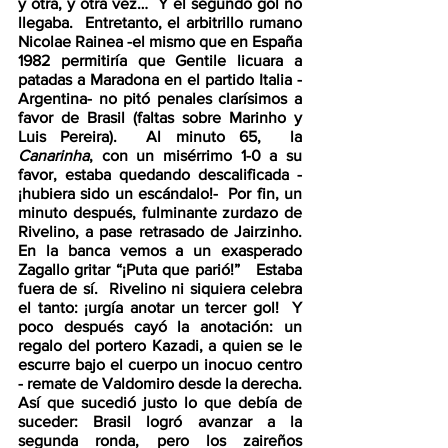
y otra, y otra vez…  Y el segundo gol no 
llegaba.  Entretanto, el arbitrillo rumano 
Nicolae Rainea -el mismo que en España 
1982 permitiría que Gentile licuara a 
patadas a Maradona en el partido Italia - 
Argentina- no pitó penales clarísimos a 
favor de Brasil (faltas sobre Marinho y 
Luis Pereira).  Al minuto 65,  la 
Canarinha
, con un misérrimo 1-0 a su 
favor, estaba quedando descalificada -
¡hubiera sido un escándalo!-  Por fin, un 
minuto después, fulminante zurdazo de 
Rivelino, a pase retrasado de Jairzinho.  
En la banca vemos a un exasperado 
Zagallo gritar “¡Puta que parió!”   Estaba 
fuera de sí.  Rivelino ni siquiera celebra 
el tanto: ¡urgía anotar un tercer gol!  Y 
poco después cayó la anotación: un 
regalo del portero Kazadi, a quien se le 
escurre bajo el cuerpo un inocuo centro 
- remate de Valdomiro desde la derecha.  
Así que sucedió justo lo que debía de 
suceder: Brasil logró avanzar a la 
segunda ronda, pero los zaireños 