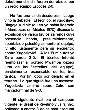
debut mundialista fueron derrotados por 
un recio equipo Escocés 2-0.
    No fue una caída desdorosa.  Luego 
vino la debacle.  El técnico, el yugoslavo 
Blagoje Vidinic (quien ya había liderado 
a Marruecos en México 1970) dispuso la 
expulsión de varios brujos zaireños cuya 
presencia habría, presumiblemente, 
apuntalado psicológicamente al equipo, 
¡y ello justamente para su encuentro 
contra Yugoslavia!   A los 18 minutos ya 
Zaire perdía 3-0.  El técnico intentó 
reemplazar al portero Mwamba Kazadi 
(una de las “estrellas” del equipo), 
parcialmente responsable de los tres 
tantos.  Por fin, optó por dejarlo en el 
terreno.  Lo que siguió fue una masacre.  
Yugoslavia caminó sobre Zaire con 
marcador final de 9-0. 
    El siguiente rival era el campeón 
vigente, el Brasil de Rivelino y Jairzinho, 
obligado a anotar 3 goles para asegurar 