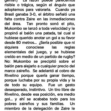
gente?)  La razón puede parecernos 
risible o trágica, según el ángulo que 
adoptemos para valorarla.  Cuando ya 
Brasil ganaba 3-0, el árbitro señaló una 
falta contra Zaire en las inmediaciones 
del área.  Tan pronto sonó el pito, 
Mukombo se lanzó a toda velocidad y le 
propinó al balón una patada, tal cual si 
hubiese querido anotar un gol a su favor 
desde 80 metros…  ¿Sería posible que ni 
siquiera conociese las reglas 
elementales del juego, y se hubiese 
creído en medio de un partido de rugby?  
No: Mukombo se precipitó sobre el 
balón para alejarlo a cualquier precio del 
marco zaireño.  Se adelantó al cobro de 
Rivelino porque quería ganar tiempo, 
porque luchaba por su propia vida y la 
de todo su equipo.  Fue un gesto 
desesperado, instintivo.  Un tiro libre de 
Rivelino, desde esa posición, era medio 
gol… y ahí se acababa todo para los 
pobres zaireños y sus familias.  Un 
miembro de la delegación de Zaire le 