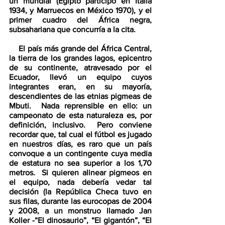
un mundial (Egipto participó en Italia 
1934, y Marruecos en México 1970), y el 
primer cuadro del África negra, 
subsahariana que concurría a la cita.  
    El país más grande del África Central, 
la tierra de los grandes lagos, epicentro 
de su continente, atravesado por el 
Ecuador, llevó un equipo cuyos 
integrantes eran, en su mayoría, 
descendientes de las etnias pigmeas de 
Mbuti.  Nada reprensible en ello: un 
campeonato de esta naturaleza es, por 
definición, inclusivo.  Pero conviene 
recordar que, tal cual el fútbol es jugado 
en nuestros días, es raro que un país 
convoque a un contingente cuya media 
de estatura no sea superior a los 1,70 
metros.  Si quieren alinear pigmeos en 
el equipo, nada debería vedar tal 
decisión (la República Checa tuvo en 
sus filas, durante las eurocopas de 2004 
y 2008, a un monstruo llamado Jan 
Koller -“El dinosaurio”, “El gigantón”, “El 