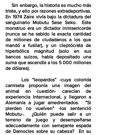
     Sin enbargo, la historia es mucho más 
triste, y ello por razones extradeportivas.  
En 1974 Zaire vivía bajo la dictadura del 
sanguinario Mobutu Sese Seko.  Este 
monstruo era un dictador inmisericorde 
(nunca se ha sabido la exacta cantidad 
de millones de ciudadanos a los que 
mandó a fusilar), y un cleptócrata de 
hiperbólica magnitud (solo en sus 
bancos suizos, había depositado una 
suma que ascendía a los 5 000 millones 
de dólares).
     Los “leopardos” -cuya colorida 
camiseta proponía una imagen del 
animal en cuestión- carecían de 
experiencia internacional, y llegaron a 
Alemania a jugar amedrentados.  “Si 
pierden no vuelven” -los sentenció 
Mobutu-.  ¿Quién puede salir a un 
terreno de juego y desempeñarse 
adecuadamente con semejante espada 
de Damocles sobre su cabeza?  En su 