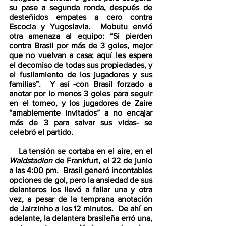
su pase a segunda ronda, después de 
desteñidos empates a cero contra 
Escocia y Yugoslavia.  Mobutu envió 
otra amenaza al equipo: “Si pierden 
contra Brasil por más de 3 goles, mejor 
que no vuelvan a casa: aquí les espera 
el decomiso de todas sus propiedades, y 
el fusilamiento de los jugadores y sus 
familias”.  Y así -con Brasil forzado a 
anotar por lo menos 3 goles para seguir 
en el torneo, y los jugadores de Zaire 
“amablemente invitados” a no encajar 
más de 3 para salvar sus vidas- se 
celebró el partido.  
    La tensión se cortaba en el aire, en el 
Waldstadion
 de Frankfurt, el 22 de junio 
a las 4:00 pm.  Brasil generó incontables 
opciones de gol, pero la ansiedad de sus 
delanteros los llevó a fallar una y otra 
vez, a pesar de la temprana anotación 
de Jairzinho a los 12 minutos.  De ahí en 
adelante, la delantera brasileña erró una, 