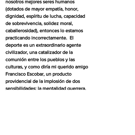
nosotros mejores seres humanos 
(dotados de mayor empatía, honor, 
dignidad, espíritu de lucha, capacidad 
de sobrevivencia, solidez moral, 
caballerosidad), entonces lo estamos 
practicando incorrectamente.  El 
deporte es un extraordinario agente 
civilizador, una catalizador de la 
comunión entre los pueblos y las 
culturas, y como diría mi querido amigo 
Francisco Escobar, un producto 
providencial de la implosión de dos 
sensibilidades: la mentalidad guerrera, 
territorial, imperial y hegemonista de la 
antigua Roma, y el culto hedonista a la 
belleza, al equilibrio y la perfección, 
que fue lo propio de la civilización 
griega.  El juego cerebral, muscular, 
fríamente estratégico y maquinal de la 