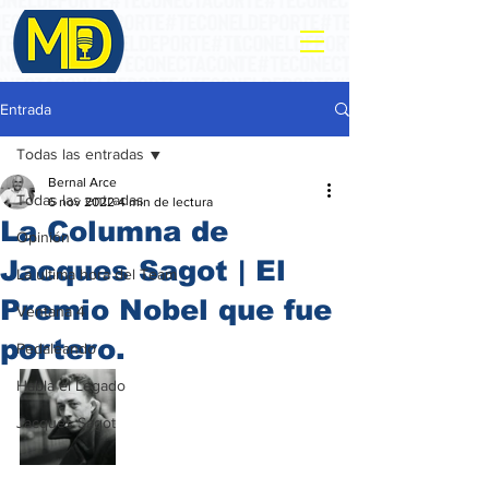
Entrada
Todas las entradas
Bernal Arce
Todas las entradas
6 nov 2022
4 min de lectura
La Columna de
Opinión
Jacques Sagot | El
La ultima hora del Team
Premio Nobel que fue
Ventana 4
portero.
Pedaleando
Habla el Legado
Jacques Sagot