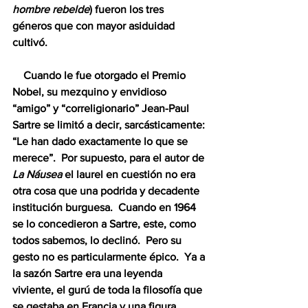
hombre rebelde
) fueron los tres 
géneros que con mayor asiduidad 
cultivó.  
    Cuando le fue otorgado el Premio 
Nobel, su mezquino y envidioso 
“amigo” y “correligionario” Jean-Paul 
Sartre se limitó a decir, sarcásticamente: 
“Le han dado exactamente lo que se 
merece”.  Por supuesto, para el autor de 
La Náusea
 el laurel en cuestión no era 
otra cosa que una podrida y decadente 
institución burguesa.  Cuando en 1964 
se lo concedieron a Sartre, este, como 
todos sabemos, lo declinó.  Pero su 
gesto no es particularmente épico.  Ya a 
la sazón Sartre era una leyenda 
viviente, el gurú de toda la filosofía que 
se gestaba en Francia y una figura 