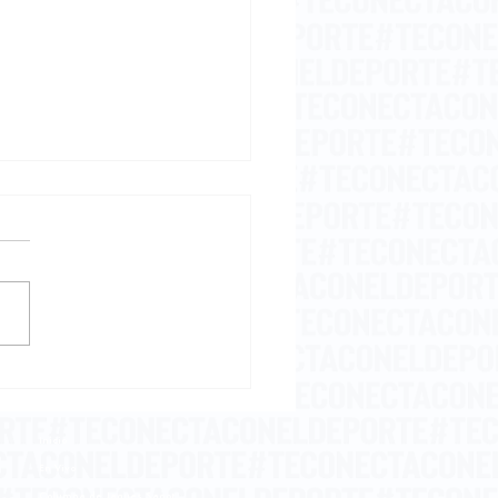
embriaguez del
samiento
Inicio
En Vivo
Columna de Jaques Sagot