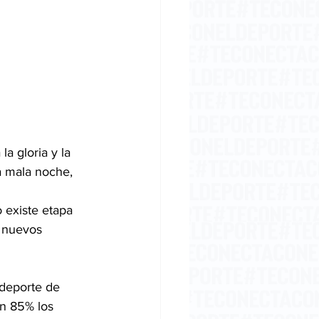
la gloria y la 
a mala noche,
 existe etapa 
o nuevos 
un 85% los 