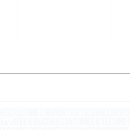
Deporte: magia, poesía
La 
y heroísmo
pen
letter