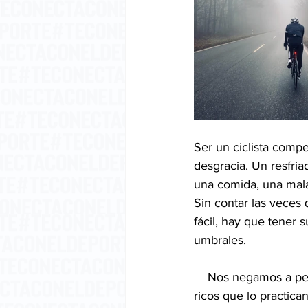
Ser un ciclista compet
desgracia. Un resfria
una comida, una mala
Sin contar las veces
fácil, hay que tener
umbrales.
    Nos negamos a pensar que este nuevo ciclismo se está convirtiendo en un deporte de 
ricos que lo practic