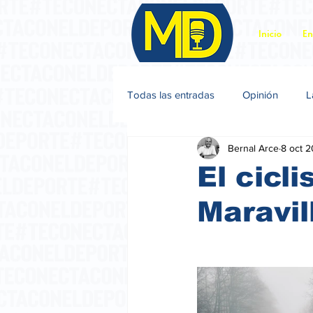
Inicio
En
Todas las entradas
Opinión
L
Bernal Arce
8 oct 
Jacques Sagot
El cicl
Maravil
                          