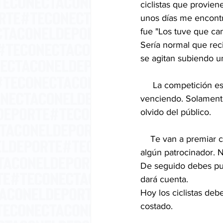
ciclistas que provie
unos días me encontré
fue "Los tuve que cam
Sería normal que reci
se agitan subiendo u
     La competición es injusta por naturaleza. Muchas veces el que más méritos hace no acaba 
venciendo. Solamente 
olvido del público.
    Te van a premiar con una gorra, una medalla, y una bolsa con productos de limpieza de 
algún patrocinador. N
De seguido debes publ
dará cuenta.
Hoy los ciclistas deb
costado.