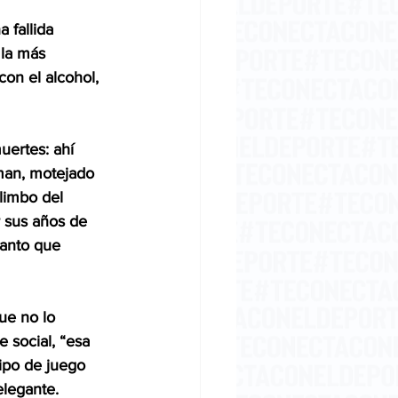
 fallida 
 la más 
on el alcohol, 
uertes: ahí 
man, motejado 
limbo del 
r sus años de 
tanto que 
ue no lo 
 social, “esa 
ipo de juego 
elegante. 