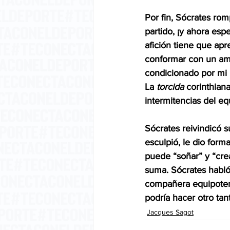
Por fin, Sócrates ro
partido, ¡y ahora esp
afición tiene que ap
conformar con un am
condicionado por mi r
La 
torcida
 corinthian
intermitencias del equ
Sócrates reivindicó s
esculpió, le dio forma
puede “soñar” y “crear
suma. Sócrates habló
compañera equipotenc
podría hacer otro ta
Jacques Sagot