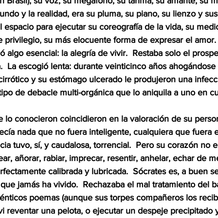
en Brasil), su voz, su megáfono, su tarima, su amante, su 
ndo y la realidad, era su pluma, su piano, su lienzo y su
l espacio para ejecutar su coreografía de la vida, su medi
 privilegio, su más elocuente forma de expresar el amor. 
ó algo esencial: la alegría de vivir.  Restaba solo el prosp
.  La escogió lenta: durante veinticinco años ahogándose 
cirrótico y su estómago ulcerado le produjeron una infecc
 tipo de debacle multi-orgánica que lo aniquila a uno en c
lo conocieron coincidieron en la valoración de su person
ía nada que no fuera inteligente, cualquiera que fuera e
ncia tuvo, sí, y caudalosa, torrencial.  Pero su corazón no e
sear, añorar, rabiar, imprecar, resentir, anhelar, echar de
fectamente calibrada y lubricada.  Sócrates es, a buen se
co que jamás ha vivido.  Rechazaba el mal tratamiento del b
ténticos poemas (aunque sus torpes compañeros los reci
vi reventar una pelota, o ejecutar un despeje precipitado y