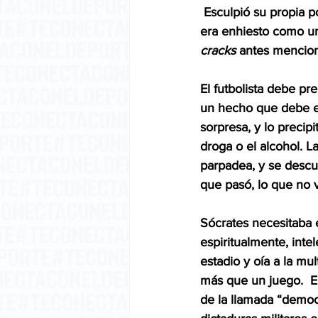
 Esculpió su propia p
era enhiesto como un 
cracks
 antes mencio
El futbolista debe pr
un hecho que debe el
sorpresa, y lo precip
droga o el alcohol. L
parpadea, y se descub
que pasó, lo que no v
Sócrates necesitaba e
espiritualmente, int
estadio y oía a la mul
más que un juego.  Er
de la llamada “democr