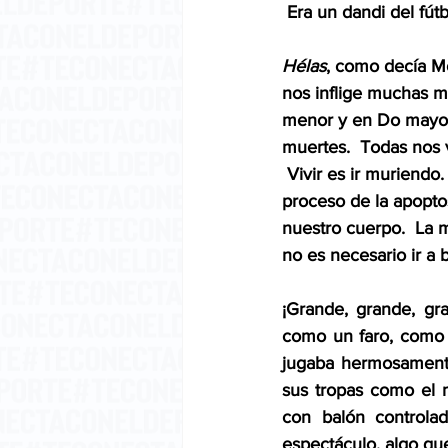
 Era un dandi del fút
Hélas
, como decía Mon
nos inflige muchas mu
menor y en Do mayor,
muertes.  Todas nos 
 Vivir es ir muriendo
proceso de la apoptos
nuestro cuerpo.  La m
no es necesario ir a 
¡Grande, grande, gra
como un faro, como e
jugaba hermosamente,
sus tropas como el m
con balón controla
espectáculo, algo que 