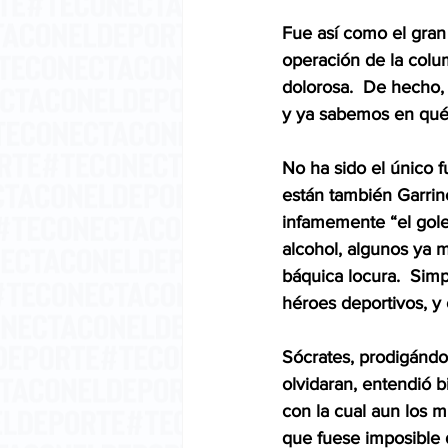
Fue así como el gran “
operación de la colum
dolorosa.  De hecho, 
y ya sabemos en qué d
No ha sido el único f
están también Garrin
infamemente “el gole
alcohol, algunos ya m
báquica locura.  Sim
héroes deportivos, y 
Sócrates, prodigándo
olvidaran, entendió b
con la cual aun los 
que fuese imposible d