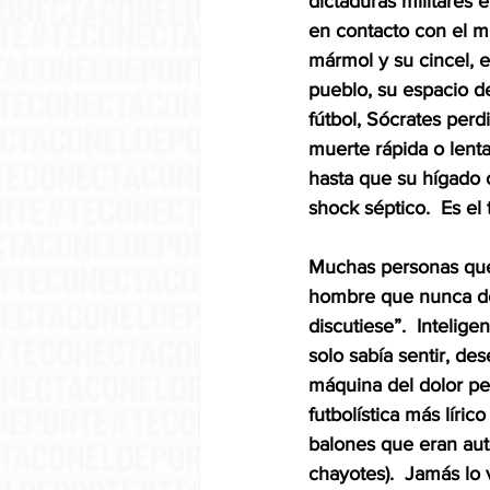
dictaduras militares 
en contacto con el mu
mármol y su cincel, e
pueblo, su espacio de
fútbol, Sócrates perdi
muerte rápida o lenta
hasta que su hígado 
shock séptico.  Es el
Muchas personas que 
hombre que nunca dec
discutiese”.  Intelige
solo sabía sentir, de
máquina del dolor per
futbolística más líri
balones que eran au
chayotes).  Jamás lo 