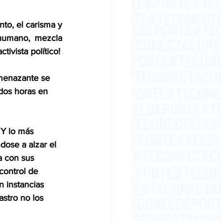
nto, el carisma y 
humano, mezcla 
tivista político!
enazante se 
dos horas en 
 Y lo más 
dose a alzar el 
a con sus 
control de 
 instancias 
stro no los 