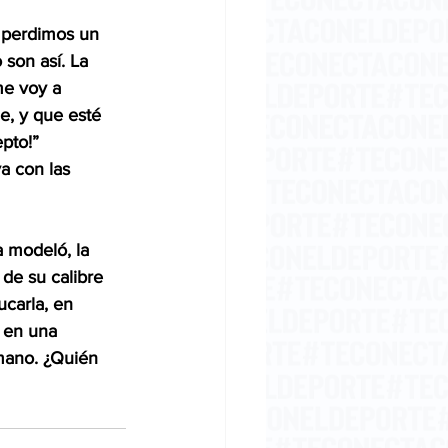
e perdimos un 
son así. La 
me voy a 
, y que esté 
pto!” 
a con las 
a modeló, la 
 de su calibre 
ucarla, en 
 en una 
mano. ¿Quién 