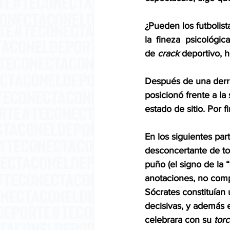
¿Pueden los futbolista
la fineza psicológi
de 
crack
 deportivo, h
Después de una derro
posicionó frente a la
estado de sitio. Por f
En los siguientes pa
desconcertante de tod
puño (el signo de la 
anotaciones, no compr
Sócrates constituían 
decisivas, y además 
celebrara con su 
torc