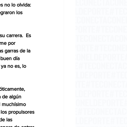
s no lo olvida: 
graron los 
u carrera.  Es 
ome por 
s garras de la 
 buen día 
ya no es, lo 
óticamente, 
a de algún 
él muchísimo 
 los propulsores 
de las 