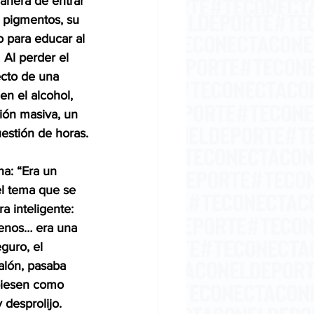
manera de entrar 
s pigmentos, su 
o para educar al 
 Al perder el 
ecto de una 
en el alcohol, 
ión masiva, un 
uestión de horas.
a: “Era un 
l tema que se 
ra inteligente: 
 menos… era una 
guro, el 
alón, pasaba 
biesen como 
 desprolijo. 