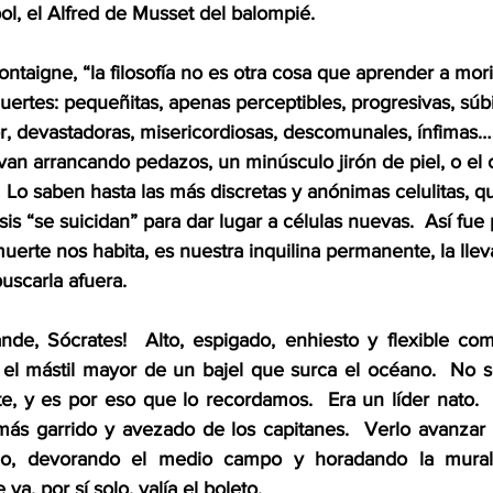
bol, el Alfred de Musset del balompié.
taigne, “la filosofía no es otra cosa que aprender a morir”
ertes: pequeñitas, apenas perceptibles, progresivas, súbi
 devastadoras, misericordiosas, descomunales, ínfimas…
van arrancando pedazos, un minúsculo jirón de piel, o el 
.  Lo saben hasta las más discretas y anónimas celulitas, q
is “se suicidan” para dar lugar a células nuevas.  Así fu
uerte nos habita, es nuestra inquilina permanente, la lle
buscarla afuera.
nde, Sócrates!  Alto, espigado, enhiesto y flexible co
l mástil mayor de un bajel que surca el océano.  No so
 y es por eso que lo recordamos.  Era un líder nato.  
ás garrido y avezado de los capitanes.  Verlo avanzar 
do, devorando el medio campo y horadando la muralla
ya, por sí solo, valía el boleto.  