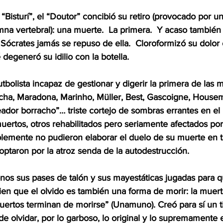
Bisturí”, el “Doutor” concibió su retiro (provocado por una
na vertebral): una muerte.  La primera.  Y acaso también
Sócrates jamás se repuso de ella.  Cloroformizó su dolor c
egeneró su idilio con la botella.  
utbolista incapaz de gestionar y digerir la primera de las m
cha, Maradona, Marinho, Müller, Best, Gascoigne, House
ador borracho”… triste cortejo de sombras errantes en el 
uertos, otros rehabilitados pero seriamente afectados po
plemente no pudieron elaborar el duelo de su muerte en 
optaron por la atroz senda de la autodestrucción.
nos sus pases de talón y sus mayestáticas jugadas para q
ien que el olvido es también una forma de morir: la muerte
muertos terminan de morirse” (Unamuno). Creó para sí un t
e olvidar, por lo garboso, lo original y lo supremamente 