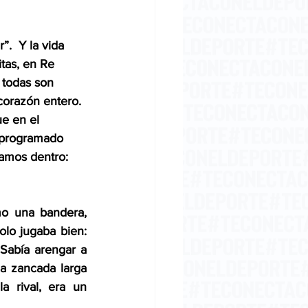
.  Y la vida 
tas, en Re 
 todas son 
corazón entero. 
ue en el 
e programado 
vamos dentro: 
mo una bandera, 
lo jugaba bien: 
Sabía arengar a 
a zancada larga 
 rival, era un 