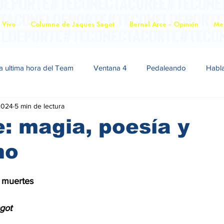
 Vivo
Columna de Jaques Sagot
Bernal Arce - Opinión
Mer
a ultima hora del Team
Ventana 4
Pedaleando
Habl
2024
5 min de lectura
: magia, poesía y
mo
sus muertes
 Sagot