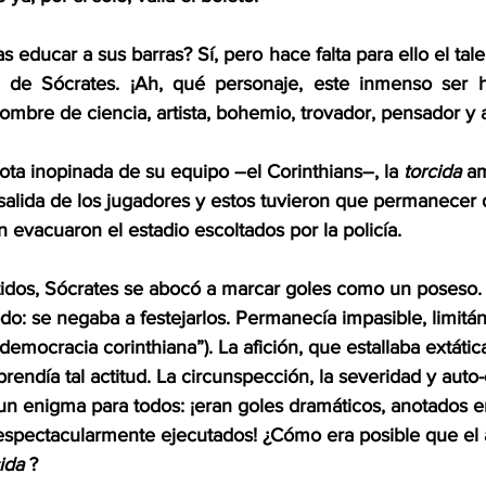
s educar a sus barras? Sí, pero hace falta para ello el tale
ca de Sócrates. ¡Ah, qué personaje, este inmenso ser 
ombre de ciencia, artista, bohemio, trovador, pensador y ac
ta inopinada de su equipo –el Corinthians–, la 
torcida 
am
 salida de los jugadores y estos tuvieron que permanecer 
in evacuaron el estadio escoltados por la policía.
rtidos, Sócrates se abocó a marcar goles como un poseso.
o: se negaba a festejarlos. Permanecía impasible, limitán
“democracia corinthiana”). La afición, que estallaba extátic
endía tal actitud. La circunspección, la severidad y auto-
un enigma para todos: ¡eran goles dramáticos, anotados en
espectacularmente ejecutados! ¿Cómo era posible que el a
ida
 ?