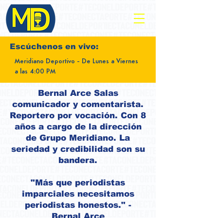
Escúchenos
en vivo:
Meridiano Deportivo - De Lunes a Viernes
a las 4:00 PM
Bernal Arce Salas
comunicador y comentarista.
Reportero por vocación. Con 8
años a cargo de la dirección
de Grupo Meridiano. La
seriedad y credibilidad son su
bandera.
"Más que periodistas
imparciales necesitamos
periodistas honestos." -
Bernal Arce