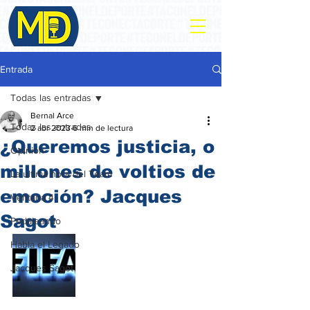
Entrada
Todas las entradas
Bernal Arce
Todas las entradas
2 abr 2023
6 min de lectura
¿Queremos justicia, o
Opinión
millones de voltios de
La ultima hora del Team
emoción? Jacques
Ventana 4
Sagot
Pedaleando
Habla el Legado
Jacques Sagot