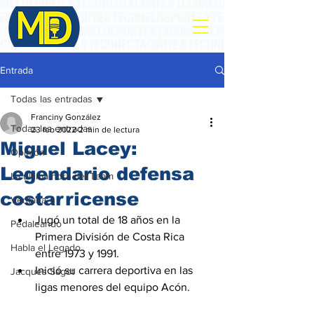
Entrada
Todas las entradas
Franciny González
Todas las entradas
23 feb 2022
2 min de lectura
Miguel Lacey:
Opinión
Legendario defensa
La ultima hora del Team
costarricense
Ventana 4
Jugó un total de 18 años en la 
Pedaleando
Primera División de Costa Rica 
Habla el Legado
entre 1973 y 1991.
Inició
su carrera deportiva en las 
Jacques Sagot
ligas menores del equipo Acón.