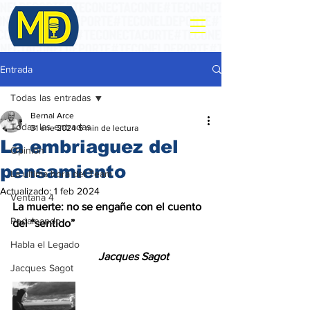
Entrada
Todas las entradas
Bernal Arce
Todas las entradas
31 ene 2024
5 min de lectura
La embriaguez del
Opinión
pensamiento
La ultima hora del Team
Actualizado:
1 feb 2024
Ventana 4
La muerte: no se engañe con el cuento 
Pedaleando
del “sentido”
Habla el Legado
Jacques Sagot
Jacques Sagot