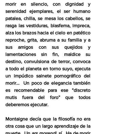
morir en silencio, con dignidad y 
serenidad ejemplares, el ser humano 
patalea, chilla, se mesa los cabellos, se 
rasga las vestiduras, blasfema, impreca, 
alza los brazos hacia el cielo en patético 
reproche, grita, abruma a su familia y a 
sus amigos con sus quejidos y 
lamentaciones sin fin, maldice su 
destino, convulsiona de terror, convoca 
a todo el planeta en torno suyo, ejecuta 
un impúdico sainete pornográfico del 
morir…  Un poco de elegancia también 
es recomendable para ese “discreto 
mutis fuera del foro” que todos 
deberemos ejecutar.
Montaigne decía que la filosofía no era 
otra cosa que un largo aprendizaje de la 
muerte.  Un 
ars morendi
, sí.  Ha de morir 