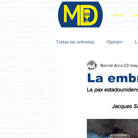
Inicio
En
Todas las entradas
Opinión
L
Bernal Arce
23 may
Jacques Sagot
La emb
La 
pax 
estadounidense
                Jacqu