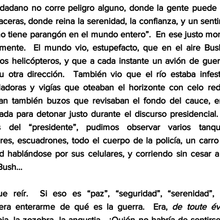
dadano no corre peligro alguno, donde la gente puede c
ceras, donde reina la serenidad, la confianza, y un sent
no tiene parangón en el mundo entero”.  En ese justo mo
mente.  El mundo vio, estupefacto, que en el aire Bush
os helicópteros, y que a cada instante un avión de guerr
 otra dirección.  También vio que el río estaba infest
ladoras y vigías que oteaban el horizonte con celo red
ban también buzos que revisaban el fondo del cauce, e
da para detonar justo durante el discurso presidencial. 
s del “presidente”, pudimos observar varios tanqu
res, escuadrones, todo el cuerpo de la policía, un carr
 hablándose por sus celulares, y corriendo sin cesar a 
 Bush… 
eír.  Si eso es “paz”, “seguridad”, “serenidad”, “t
iera enterarme de qué es la guerra.  Era, 
de toute év