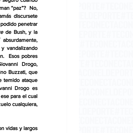
e seguro cuando 
aman “paz”?  No, 
amás discursete 
 podido penetrar 
re
 de Bush, y la 
 absurdamente, 
y vandalizando 
ón.  Esos pobres 
iovanni Drogo, 
ino Buzzati, que 
e temido ataque 
vanni Drogo es 
ese para el cual 
elo cualquiera, 
n vidas y largos 