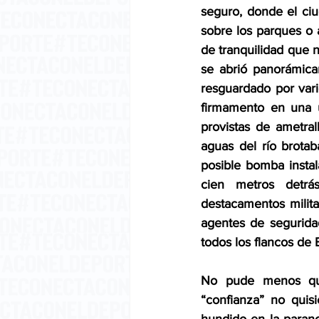
seguro, donde el ciu
sobre los parques o a
de tranquilidad que 
se abrió panorámica
resguardado por vari
firmamento en una u
provistas de ametral
aguas del río brota
posible bomba instala
cien metros detrá
destacamentos milita
agentes de seguridad
todos los flancos de
No pude menos que r
“confianza” no quis