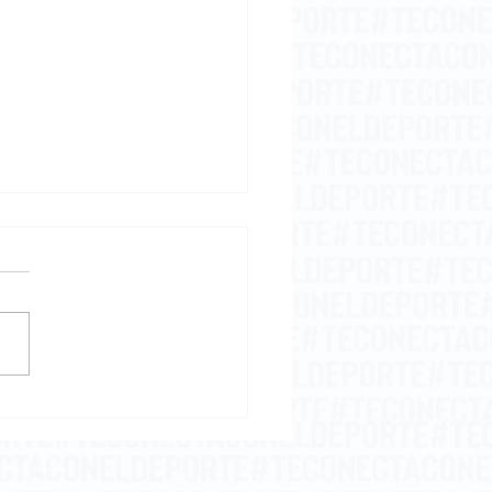
embriaguez del
samiento
Inicio