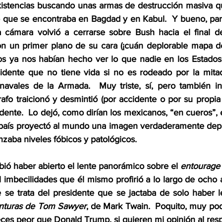
stencias buscando unas armas de destrucción masiva que
 que se encontraba en Bagdad y en Kabul.  Y bueno, para
 cámara volvió a cerrarse sobre Bush hacia el final de
 un primer plano de su cara (¡cuán deplorable mapa de l
os ya nos habían hecho ver lo que nadie en los Estados
idente que no tiene vida si no es rodeado por la mitad
 navales de la Armada.  Muy triste, sí, pero también in
afo traicionó y desmintió (por accidente o por su propia 
idente.  Lo dejó, como dirían los mexicanos, “en cueros”, 
l país proyectó al mundo una imagen verdaderamente deplo
zaba niveles fóbicos y patológicos.
ió haber abierto el lente panorámico sobre el 
entourage
 imbecilidades que él mismo profirió a lo largo de ocho 
 se trata del presidente que se jactaba de solo haber le
nturas de Tom Sawyer
, de Mark Twain.  Poquito, muy po
eces peor que Donald Trump, si quieren mi opinión al resp