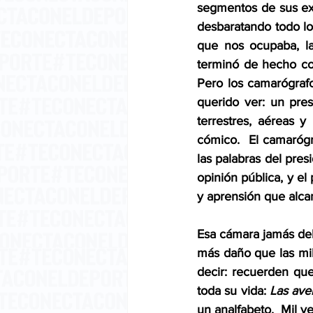
segmentos de sus exi
desbaratando todo lo
que nos ocupaba, la
terminó de hecho con
Pero los camarógraf
querido ver: un pres
terrestres, aéreas y
cómico.  El camarógr
las palabras del pres
opinión pública, y e
y aprensión que alcan
Esa cámara jamás deb
más daño que las mil
decir: recuerden que
toda su vida: 
Las ave
un analfabeto.  Mil v