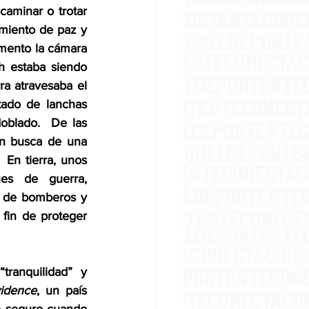
aminar o trotar 
imiento de paz y 
mento la cámara 
 estaba siendo 
a atravesaba el 
ado de lanchas 
oblado.  De las 
n busca de una 
 En tierra, unos 
es de guerra, 
o de bomberos y 
fin de proteger 
ranquilidad” y 
idence
, un país 