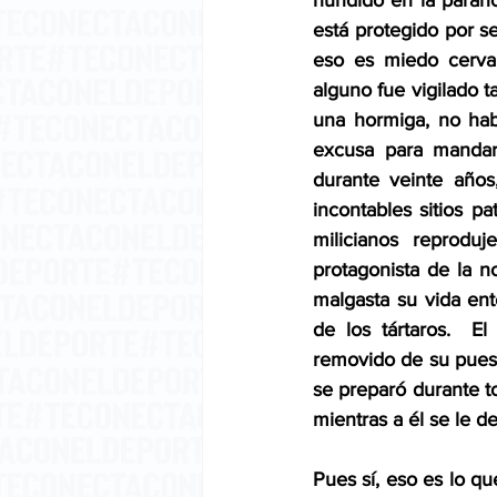
hundido en la parano
está protegido por se
eso es miedo cerval
alguno fue vigilado t
una hormiga, no hab
excusa para mandar
durante veinte años
incontables sitios pa
milicianos reproduj
protagonista de la n
malgasta su vida en
de los tártaros.  E
removido de su puesto
se preparó durante t
mientras a él se le 
Pues sí, eso es lo qu