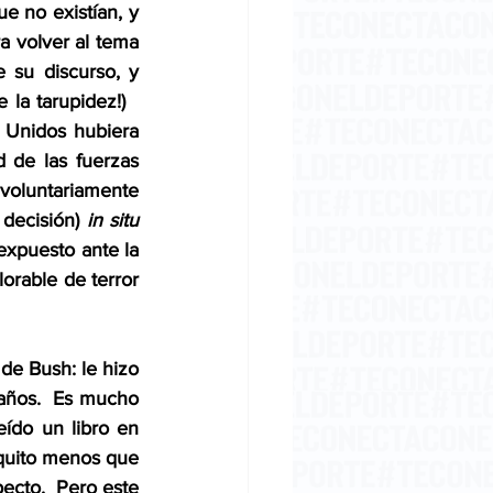
 no existían, y 
 volver al tema 
 su discurso, y 
a tarupidez!)   
 Unidos hubiera 
 de las fuerzas 
voluntariamente 
decisión) 
in situ
expuesto ante la 
rable de terror 
 de Bush: le hizo 
años.  Es mucho 
ído un libro en 
quito menos que 
ecto.  Pero este 