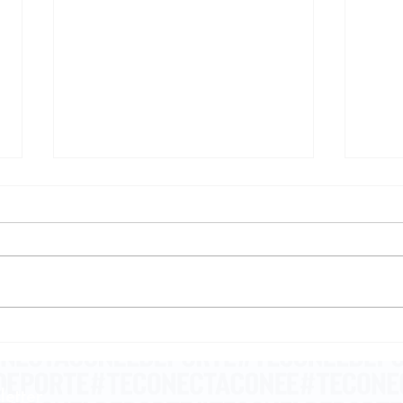
Deporte: magia, poesía
La 
y heroísmo
pen
letter