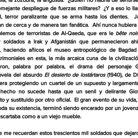
ia, la zozobra, la angustia.  ¿Quién no habría de sentirs
mejante despliegue de fuerzas militares?  ¿Y a eso lo ll
, terror paralizante que se arma hasta los dientes.  J
an de cerca y de manera tan fanática.  Ahí nunca hubiera
lemos de terroristas de Al-Qaeda, que era le 
bête noi
 soldados a Irak y Afganistán que permanecieron ahí
, haciendo añicos el museo antropológico de Bagdad 
trimoniales en esta, la más arcaica cuna de la civilizaci
eron, palabra por palabra, el drama del personaje G
ovela del absurdo 
El desierto de lostártaros
 (1940), de D
tera protegiendo un cuartel de un supuesto y largament
l hecho no sucede hasta que un senil y delirante Gio
 y sustituido por otro oficial.  El gran evento de su vida, 
oda su existencia, terminó siendo encarado por un jovenzu
descartaba como a un viejo mueble. 
e me recuerdan estos trescientos mil soldados que dejaro