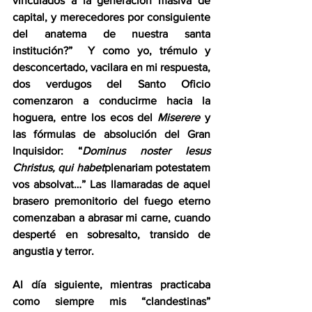
vinculados a la generación masiva de 
capital, y merecedores por consiguiente 
del anatema de nuestra santa 
institución?”  Y como yo, trémulo y 
desconcertado, vacilara en mi respuesta, 
dos verdugos del Santo Oficio 
comenzaron a conducirme hacia la 
hoguera, entre los ecos del 
Miserere 
y 
las fórmulas de absolución del Gran 
Inquisidor: “
Dominus noster Iesus 
Christus, qui habet
plenariam potestatem 
vos absolvat…” Las llamaradas de aquel 
brasero premonitorio del fuego eterno 
comenzaban a abrasar mi carne, cuando 
desperté en sobresalto, transido de 
angustia y terror.
Al día siguiente, mientras practicaba 
como siempre mis “clandestinas” 