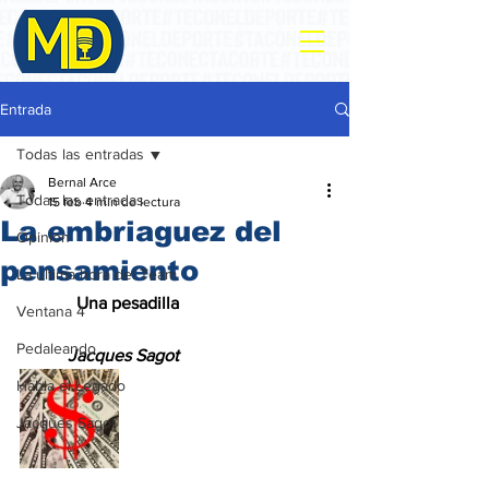
Entrada
Todas las entradas
Bernal Arce
Todas las entradas
15 feb
4 min de lectura
La embriaguez del
Opinión
pensamiento
La ultima hora del Team
             Una pesadilla
Ventana 4
Pedaleando
           Jacques Sagot
Habla el Legado
Jacques Sagot