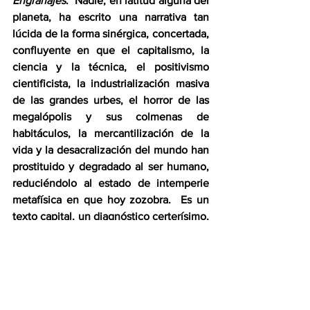
Engranajes
.  Nadie, en latitud alguna del 
planeta, ha escrito una narrativa tan 
lúcida de la forma sinérgica, concertada, 
confluyente en que el capitalismo, la 
ciencia y la técnica, el positivismo 
cientificista, la industrialización masiva 
de las grandes urbes, el horror de las 
megalópolis y sus colmenas de 
habitáculos, la mercantilización de la 
vida y la desacralización del mundo han 
prostituido y degradado al ser humano, 
reduciéndolo al estado de intemperie 
metafísica en que hoy zozobra.  Es un 
texto capital, un diagnóstico certerísimo, 
una reconstrucción histórica como jamás 
he leído… ¡y además tiene la amabilidad 
de ser sinóptica: apenas cien páginas de 
extensión!  Debería ser lectura 
obligatoria para los 8 500 millones de 