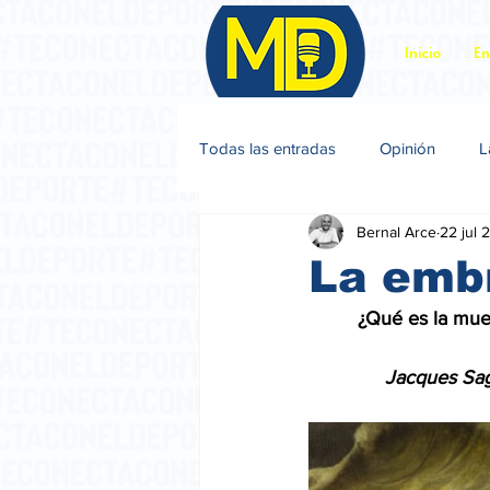
Inicio
En
Todas las entradas
Opinión
L
Bernal Arce
22 jul 
Jacques Sagot
La emb
         ¿Qué es la m
              Jacques 