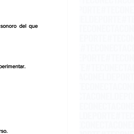
 sonoro
del que 
perimentar. 
rso.