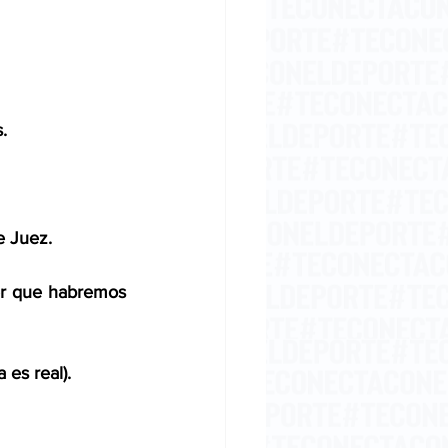
. 
 Juez. 
er que habremos 
es real). 