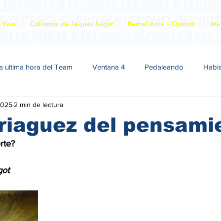
 Vivo
Columna de Jaques Sagot
Bernal Arce - Opinión
Mer
a ultima hora del Team
Ventana 4
Pedaleando
Habl
2025
2 min de lectura
riaguez del pensami
uerte?
Sagot