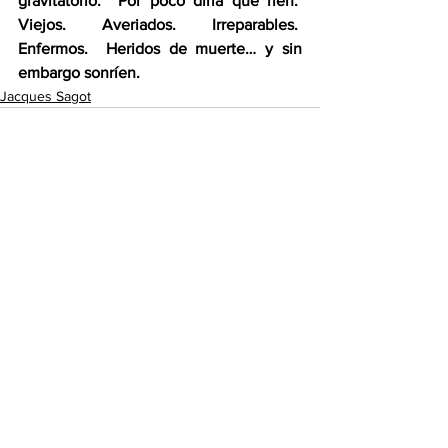
gravitatorio.  Por poco diría que ríen.  
Viejos.  Averiados.  Irreparables.  
Enfermos.  Heridos de muerte… y sin 
embargo sonríen.
Jacques Sagot
Ver todo
Entradas recientes