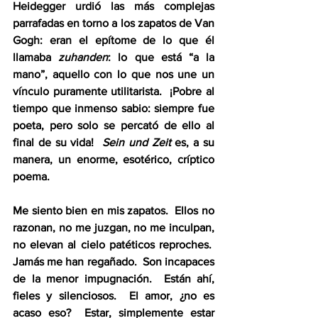
Heidegger urdió las más complejas 
parrafadas en torno a los zapatos de Van 
Gogh: eran el epítome de lo que él 
llamaba 
zuhanden
: lo que está “a la 
mano”, aquello con lo que nos une un 
vínculo puramente utilitarista.  ¡Pobre al 
tiempo que inmenso sabio: siempre fue 
poeta, pero solo se percató de ello al 
final de su vida!  
Sein und Zeit
 es, a su 
manera, un enorme, esotérico, críptico 
poema. 
Me siento bien en mis zapatos.  Ellos no 
razonan, no me juzgan, no me inculpan, 
no elevan al cielo patéticos reproches.  
Jamás me han regañado.  Son incapaces 
de la menor impugnación.  Están ahí, 
fieles y silenciosos.  El amor, ¿no es 
acaso eso?  Estar, simplemente estar 