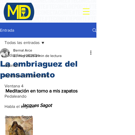
Entrada
Todas las entradas
Bernal Arce
Todas las entradas
23 may 2025
2 min de lectura
La embriaguez del
Opinión
pensamiento
La ultima hora del Team
Ventana 4
Meditación en torno a mis zapatos
Pedaleando
             Jacques Sagot
Habla el Legado
Jacques Sagot