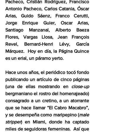
Pacheco, Cristián Rodríguez, Francisco 
Antonio Pacheco, Carlos Catania, Óscar 
Arias, Guido Sáenz, Franco Cerutti, 
Jorge Enrique Guier, Oscar Arias, 
Santiago Manzanal, Alberto Baeza 
Flores, Vargas Llosa, Jean Franҫois 
Revel, Bernard-Henri Lévy, García 
Márquez.  Hoy en día, la Página Quince 
es un erial, un páramo yerto.
Hace unos años, el periódico tocó fondo 
publicando un artículo de cinco páginas 
(una de ellas mostrando en 
close
-
up
bergmaniano el rostro del homenajeado) 
consagrado a un cretino, a un atorrante 
que se hace llamar “El Cabro Macabro”, 
y se desempeña como maripepino (
male 
stripper
) en Miami, donde ha captado 
miles de seguidoras femeninas.  Así que 