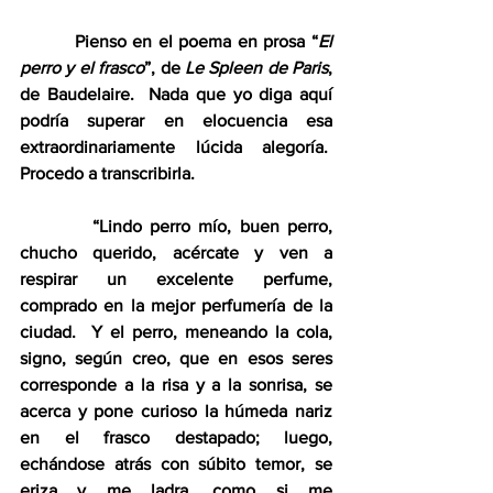
         Pienso en el poema en prosa “
El 
perro y el frasco
”, de 
Le
Spleen de Paris
, 
de Baudelaire.  Nada que yo diga aquí 
podría superar en elocuencia esa 
extraordinariamente lúcida alegoría.  
Procedo a transcribirla.
         “Lindo perro mío, buen perro, 
chucho querido, acércate y ven a 
respirar un excelente perfume, 
comprado en la mejor perfumería de la 
ciudad.  Y el perro, meneando la cola, 
signo, según creo, que en esos seres 
corresponde a la risa y a la sonrisa, se 
acerca y pone curioso la húmeda nariz 
en el frasco destapado; luego, 
echándose atrás con súbito temor, se 
eriza y me ladra, como si me 