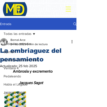
Entrada
Todas las entradas
Bernal Arce
Todas las entradas
24 feb 2025
5 min de lectura
La embriaguez del
Opinión
pensamiento
La ultima hora del Team
Actualizado:
25 feb 2025
Ventana 4
         Ambrosía y excremento
Pedaleando
               Jacques Sagot
Habla el Legado
Jacques Sagot