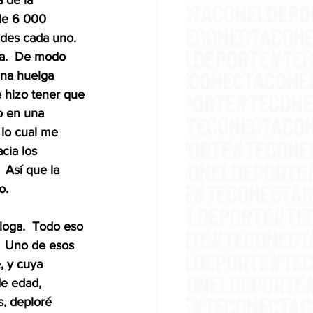
 de la 
 de 6 000 
ades cada uno. 
na.  De modo 
 Una huelga 
e hizo tener que 
o en una 
 lo cual me 
cia los 
 Así que la 
.  
óloga.  Todo eso 
n.  Uno de esos 
, y cuya 
de edad, 
s, deploré 