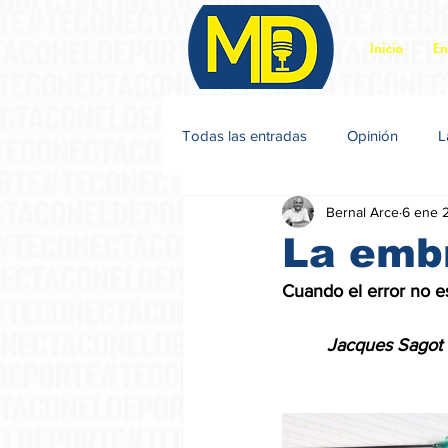
Inicio
En
Todas las entradas
Opinión
L
Bernal Arce
6 ene 
Jacques Sagot
La emb
Cuando el error no e
         Jacques Sagot