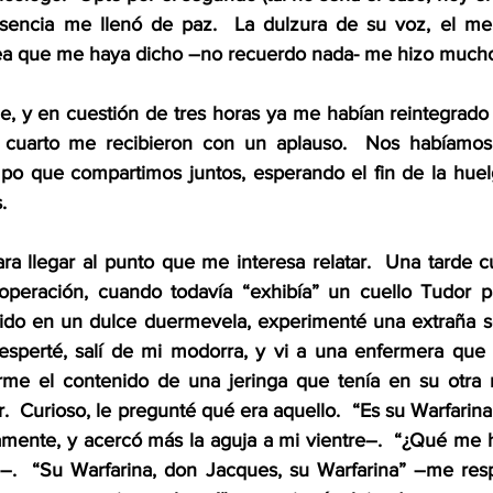
esencia me llenó de paz.  La dulzura de su voz, el me
sea que me haya dicho –no recuerdo nada- me hizo mucho
e, y en cuestión de tres horas ya me habían reintegrado a
cuarto me recibieron con un aplauso.  Nos habíamos
mpo que compartimos juntos, esperando el fin de la hue
.
ara llegar al punto que me interesa relatar.  Una tarde c
operación, cuando todavía “exhibía” un cuello Tudor pa
ido en un dulce duermevela, experimenté una extraña se
esperté, salí de mi modorra, y vi a una enfermera que 
arme el contenido de una jeringa que tenía en su otra 
r.  Curioso, le pregunté qué era aquello.  “Es su Warfarin
ente, y acercó más la aguja a mi vientre–.  “¿Qué me h
o–.  “Su Warfarina, don Jacques, su Warfarina” –me res