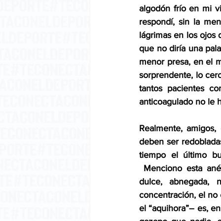
algodón frío en mi v
respondí, sin la me
lágrimas en los ojos 
que no diría una pala
menor presa, en el m
sorprendente, lo cer
tantos pacientes co
anticoagulado no le h
Realmente, amigos, 
deben ser redoblada
tiempo el último 
 Menciono esta anéc
dulce, abnegada, n
concentración, el no e
el “aquihora”– es, en