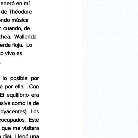
generó en mí 
, de Théodore 
iendo música 
n cuando, de 
chea.  Wallenda 
erda floja.  Lo 
o vivo es 
  
lo posible por 
 por ella.  Con 
equilibrio era 
asiva como la de 
adyacentes).  Los 
eocupados.  Este 
 que me visitara 
día).  Llegó una 