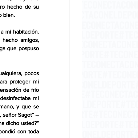
ro hecho de su 
 bien.
 mi habitación. 
 hecho amigos, 
lga que pospuso 
ualquiera, pocos 
ra proteger mi 
nsación de frío 
desinfectaba mi 
mano, y que se 
a, señor Sagot” –
a dicho usted?” 
pondió con toda 