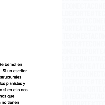
 
 Re bemol en 
 Si un escritor 
tructurales 
os pianistas y 
 si en ello nos 
enos que 
 no tienen 