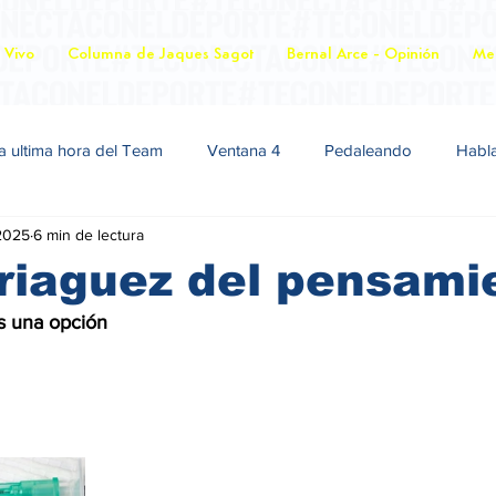
 Vivo
Columna de Jaques Sagot
Bernal Arce - Opinión
Mer
a ultima hora del Team
Ventana 4
Pedaleando
Habl
2025
6 min de lectura
riaguez del pensami
s una opción