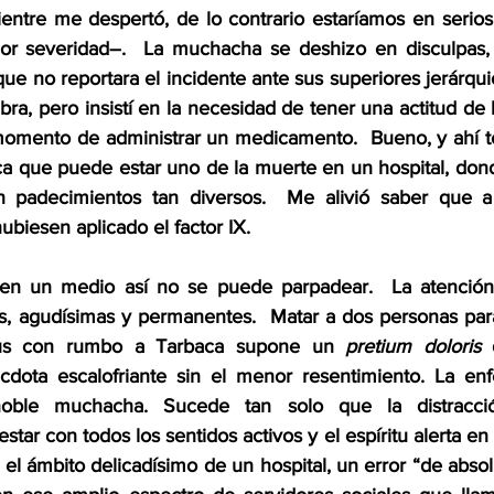
ientre me despertó, de lo contrario estaríamos en serios
nor severidad–.  La muchacha se deshizo en disculpas,
que no reportara el incidente ante sus superiores jerárqui
bra, pero insistí en la necesidad de tener una actitud de li
omento de administrar un medicamento.  Bueno, y ahí te
ca que puede estar uno de la muerte en un hospital, dond
n padecimientos tan diversos.  Me alivió saber que 
ubiesen aplicado el factor IX.
en un medio así no se puede parpadear.  La atención 
s, agudísimas y permanentes.  Matar a dos personas par
bus con rumbo a Tarbaca supone un 
pretium doloris
 
dota escalofriante sin el menor resentimiento. La enf
oble muchacha. Sucede tan solo que la distracción
star con todos los sentidos activos y el espíritu alerta en 
 el ámbito delicadísimo de un hospital, un error “de absol