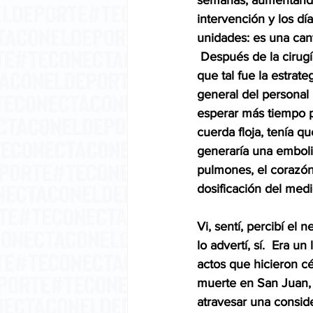
semanas, aumentando ca
intervención y los dí
unidades: es una can
 Después de la cirug
que tal fue la estrate
general del personal 
esperar más tiempo 
cuerda floja, tenía q
generaría una emboli
pulmones, el corazón
dosificación del med
Vi, sentí, percibí el
lo advertí, sí.  Era u
actos que hicieron c
muerte en San Juan, P
atravesar una consider