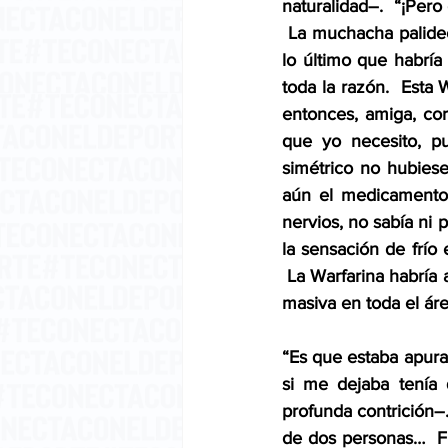
naturalidad–.  “¡Per
 La muchacha palideci
lo último que habría
toda la razón.  Esta 
entonces, amiga, corr
que yo necesito, pu
simétrico no hubiese
aún el medicamento 
nervios, no sabía ni 
la sensación de frío
 La Warfarina habría 
masiva en toda el área
“Es que estaba apurad
si me dejaba tenía 
profunda contrición–.
de dos personas…  Fu