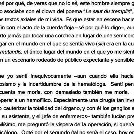
é por qué, de veras que no lo sé, este hombre siempre 
Lo asociaba con el clown del poema “
Le saut du
tremplin
”
os textos axiales de mi vida.  Es que estar en escena hac
 con el acto de la cuerda floja –sé por qué lo digo–, au
to jamás por tocar una corchea en lugar de una semicor
gar en el mundo en el que se sentía vivo (
sic
) era en la cu
 mutandis
, el único lugar del mundo en el que yo me sient
en un escenario rodeado de público expectante y sensible.
e yo sentí inequívocamente –aun cuando ella hacia 
iosismo y la incertidumbre de la hematóloga.  Sentí pena
cuenta me moría, con demasiado también me moría.  El 
 operar a un hemofílico. Especialmente una cirugía tan inv
so cauterizar la totalidad del órgano, y con él los ganglios 
 su asistente, y el jefe de enfermeros– también lucían pr
ísimo, me preguntó la víspera de la operación, si quería
cólogo.  Opté por el segundo (tal no sería el caso, hoy en 