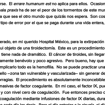
se.  El 
errare humanum est
 no aplica para ellos.  Ocasio
ala 
praxis
 ha de ser el peor de los tormentos de este mun
a que sea el otro mundo que quizás nos espera.  Son cos
l tipo de error por el que se paga durante una vida enter
erado, en mi querido Hospital México, para la extirpación
Fui objeto de una tiroidectomía.  Este es un procedimiento
 tiene nada de dramático.  El cáncer de tiroides, sin llegar 
tivamente benévolo y poco agresivo.  Pero bueno, hay que ex
mplicarlo todo es la hemofilia.  No se puede practicar una
uello –zona tan vulnerable y vascularizada– sin generar de
ragias.  El procedimiento es absolutamente inconcebible 
asivas de factor coagulante.  En mi caso, el factor IX, pu
, y con nivel cero de coagulación.  Fue entonces preciso
coagulación mediante infusiones de factor IX diarias, dur