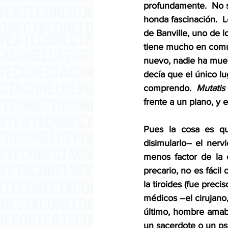
profundamente.  No s
honda fascinación.  
de Banville, uno de l
tiene mucho en común
nuevo, nadie ha muer
decía que el único lu
comprendo.  
Mutatis
frente a un piano, y 
Pues la cosa es qu
disimularlo– el nerv
menos factor de la 
precario, no es fácil
la tiroides (fue preci
médicos –el cirujano,
último, hombre amabil
un sacerdote o un psi