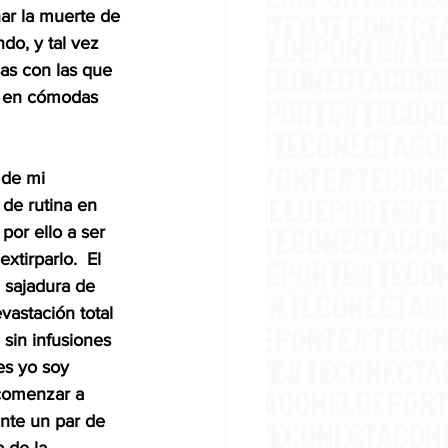
nar la muerte de 
do, y tal vez 
as con las que 
a, en cómodas 
 de mi 
 de rutina en 
por ello a ser 
tirparlo.  El 
 sajadura de 
vastación total 
sin infusiones 
es yo soy 
 comenzar a 
ante un par de 