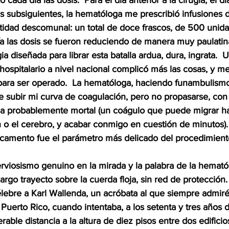
da día las dosis.  Para el día anterior a la cirugía, el día
as subsiguientes, la hematóloga me prescribió infusiones
tidad descomunal: un total de doce frascos, de 500 unid
ía las dosis se fueron reduciendo de manera muy paulati
gia diseñada para librar esta batalla ardua, dura, ingrata. 
hospitalario a nivel nacional complicó más las cosas, y m
para ser operado.  La hematóloga, haciendo funambulism
ue subir mi curva de coagulación, pero no propasarse, con
a probablemente mortal (un coágulo que puede migrar ha
 o el cerebro, y acabar conmigo en cuestión de minutos). 
icamento fue el parámetro más delicado del procedimiento
 nerviosismo genuino en la mirada y la palabra de la hemat
n largo trayecto sobre la cuerda floja, sin red de protecció
élebre a Karl Wallenda, un acróbata al que siempre admiré
uerto Rico, cuando intentaba, a los setenta y tres años 
able distancia a la altura de diez pisos entre dos edificio