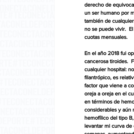
derecho de equivocar
un ser humano por m
también de cualquier
no se puede vivir.  E
cuotas mensuales.
En el año 2018 fui op
cancerosa tiroides.  
cualquier hospital: no
filantrópico, es rela
factor que viene a co
oreja a oreja en el c
en términos de hemor
considerables y aún m
hemofílico del tipo B
levantar mi curva de 