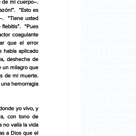
 de mi cuerpo–. 
zón!”.  “Esto es 
.  “Tiene usted 
lebitis”.  “Pues 
actor coagulante 
r que el error 
 había aplicado 
a, deshecha de 
e un milagro que 
s de mi muerte. 
o una hemorragia 
donde yo vivo, y 
a, con tono de 
no valía la vida 
s a Dios que el 