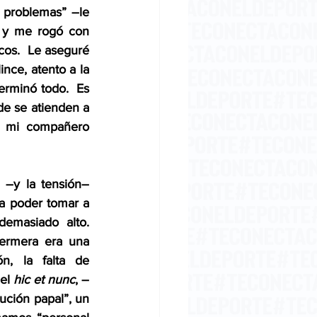
 problemas” –le 
 y me rogó con 
cos.  Le aseguré 
nce, atento a la 
rminó todo.  Es 
e se atienden a 
a mi compañero 
–y la tensión– 
a poder tomar a 
demasiado alto. 
ermera era una 
, la falta de 
el 
hic et nunc
, –
ución papal”, un 