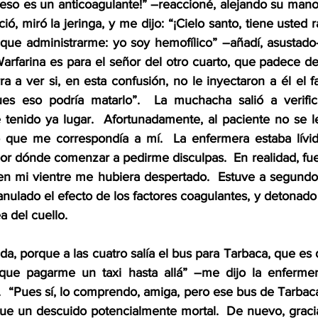
o eso es un anticoagulante!” –reaccioné, alejando su mano
ó, miró la jeringa, y me dijo: “¡Cielo santo, tiene usted ra
 que administrarme: yo soy hemofílico” –añadí, asustado–
Warfarina es para el señor del otro cuarto, que padece de f
a a ver si, en esta confusión, no le inyectaron a él el f
es eso podría matarlo”.  La muchacha salió a verifica
 tenido ya lugar.  Afortunadamente, al paciente no se le
que me correspondía a mí.  La enfermera estaba lívid
por dónde comenzar a pedirme disculpas.  En realidad, fu
 en mi vientre me hubiera despertado.  Estuve a segundo
anulado el efecto de los factores coagulantes, y detonad
 del cuello.  
a, porque a las cuatro salía el bus para Tarbaca, que es 
que pagarme un taxi hasta allá” –me dijo la enfermer
  “Pues sí, lo comprendo, amiga, pero ese bus de Tarbaca 
e un descuido potencialmente mortal.  De nuevo, gracia