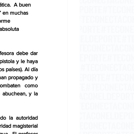
tica.  A buen 
” en muchas 
orme 
absoluta 
esora debe dar 
stola y le haya 
 países). Al día 
han propagado y 
combaten como 
 abuchean, y la 
do la autoridad 
idad magisterial 