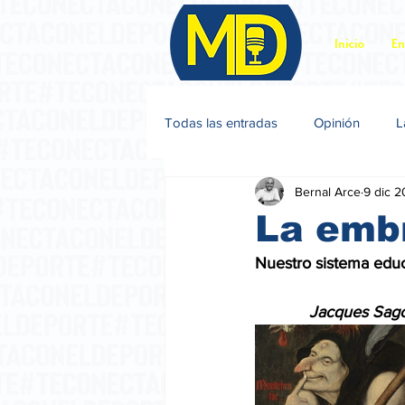
Inicio
En
Todas las entradas
Opinión
L
Bernal Arce
9 dic 
Jacques Sagot
La emb
Nuestro sistema educ
Jacques Sag