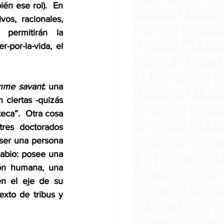
n ese rol).  En 
s, racionales, 
 permitirán la 
por-la-vida, el 
mme savant
: una 
n ciertas -quizás 
eca”.  Otra cosa 
res doctorados 
ser una persona 
abio: posee una 
ión humana, una 
n el eje de su 
xto de tribus y 