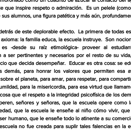
esmoronado como un cuadrito de azúcar al contacto del agu
e que inspire respeto o admiración.  Es un pelele (como 
e sus alumnos, una figura patética y más aún, profundamen
trás de este deplorable efecto.  La primera de todas es q
xioma: la familia educa, la escuela instruye.  Son nocion
ir es -desde su raíz etimológica- proveer al estudiant
n a ser pertinentes y necesarios por el resto de su vida,
icio que decida desempeñar.  Educar es otra cosa: se edu
os demás, para honrar los valores que permiten esa av
bre el planeta, para amar, para respetar, para compartir,
humildad, para la misericordia, para esa virtud que llamam
 cosa que el respeto a la integridad psicofísica de los dem
speren, señores y señoras, que la escuela opere como l
edad, que la escuela le enseñe al niño cómo vivir, que 
e ser humano, que le enseñe todo lo atinente a su comerci
scuela no fue creada para suplir tales falencias en la e