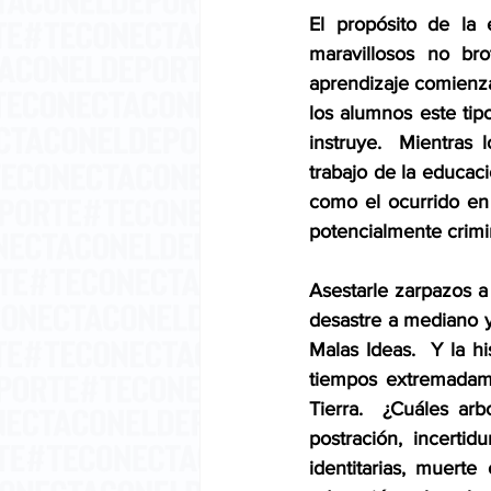
El propósito de la 
maravillosos no bro
aprendizaje comienza 
los alumnos este tipo
instruye.  Mientras
trabajo de la educac
como el ocurrido en 
potencialmente crimin
Asestarle zarpazos a 
desastre a mediano y 
Malas Ideas.  Y la h
tiempos extremadame
Tierra.  ¿Cuáles ar
postración, incerti
identitarias, muerte