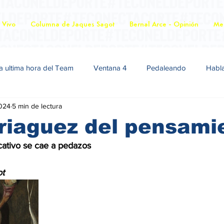
 Vivo
Columna de Jaques Sagot
Bernal Arce - Opinión
Mer
a ultima hora del Team
Ventana 4
Pedaleando
Habl
2024
5 min de lectura
riaguez del pensami
ativo se cae a pedazos
ot