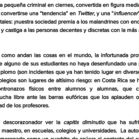
 pequeña criminal en ciernes, convertida en figura mediá
 convertirse una “tendencia” en 
Twitter
, y una “
influencer
itales: ¡nuestra sociedad premia a los malandrines con en
y castiga a las personas decentes y discretas con la más 
 como andan las cosas en el mundo, la infortunada prof
e alguno de sus estudiantes no haya desenfundado una pi
plomo (son incidentes que ya han tenido lugar en diversos
olegios son lugares de altísimo riesgo: en Costa Rica se 
contronazos físicos entre alumnos y alumnas, que 
lucha libre ante las barras eufóricas que los aplauden o
dad de los profesores.
 descorazonador ver la 
capitis diminutio
 que ha sufri
l maestro, en escuelas, colegios y universidades.  La autor