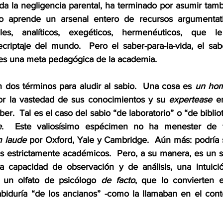
a la negligencia parental, ha terminado por asumir tambié
 aprende un arsenal entero de recursos argumentativo
uales, analíticos, exegéticos, hermenéuticos, que le
riptaje del mundo.  Pero el saber-para-la-vida, el saber-
 es una meta pedagógica de la academia.  
n dos términos para aludir al sabio.  Una cosa es 
un ho
r la vastedad de sus conocimientos y su 
expertease
 e
er.  Tal es el caso del sabio “de laboratorio” o “de bibliot
e
.  Este valiosísimo espécimen no ha menester de t
 laude
 por Oxford, Yale y Cambridge.  Aún más: podría 
s estrictamente académicos.  Pero, a su manera, es un s
una capacidad de observación y de análisis, una intuic
y un olfato de psicólogo 
de facto
, que lo convierten e
biduría “de los ancianos” -como la llamaban en el conte