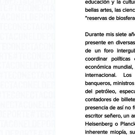
educación y la cultura
bellas artes, las cie
“reservas de biosfera
Durante mis siete añ
presente en diversas
de un foro intergu
coordinar políticas
económica mundial, p
internacional.  Lo
banqueros, ministros 
del petróleo, espec
contadores de billet
presencia de así no f
escritor señero, un art
Heisenberg o Planck
inherente miopía, s