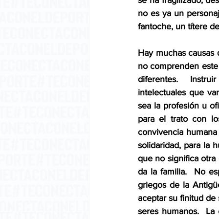
se ha fragilizado, d
no es ya un personaj
fantoche, un títere d
Hay muchas causas de
no comprenden este a
diferentes.  Instru
intelectuales que va
sea la profesión u of
para el trato con l
convivencia humana so
solidaridad, para la 
que no significa otra
da la familia.  No e
griegos de la Antigü
aceptar su finitud d
seres humanos.  La e