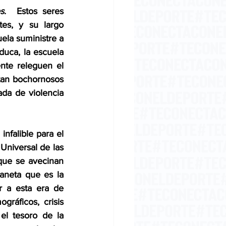
s
.  Estos seres 
es, y su largo 
ela suministre a 
duca, la escuela 
nte releguen el 
tan bochornosos 
da de violencia 
nfalible para el 
Universal de las 
que se avecinan 
neta que es la 
r a esta era de 
ráficos, crisis 
el tesoro de la 