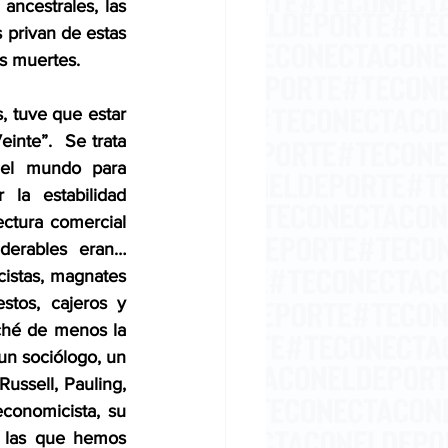
ancestrales, las 
 privan de estas 
as muertes.
 tuve que estar 
nte”.  Se trata 
del mundo para 
la estabilidad 
ctura comercial 
erables eran… 
cistas, magnates 
tos, cajeros y 
ché de menos la 
un sociólogo, un 
Russell, Pauling, 
onomicista, su 
 las que hemos 