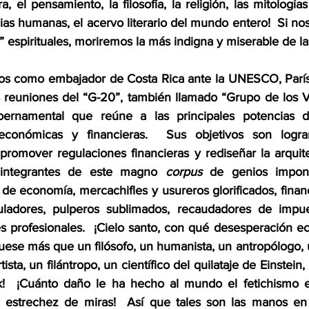
, el pensamiento, la filosofía, la religión, las mitologías 
ncias humanas, el acervo literario del mundo entero!  Si nos
” espirituales, moriremos la más indigna y miserable de l
os como embajador de Costa Rica ante la UNESCO, París,
 reuniones del “G-20”, también llamado “Grupo de los Vei
bernamental que reúne a las principales potencias 
 económicas y financieras.  Sus objetivos son lograr 
romover regulaciones financieras y rediseñar la arquite
s integrantes de este magno 
corpus
 de genios impond
de economía, mercachifles y usureros glorificados, finan
uladores, pulperos sublimados, recaudadores de impues
es profesionales.  ¡Cielo santo, con qué desesperación e
uese más que un filósofo, un humanista, un antropólogo, 
ista, un filántropo, un científico del quilataje de Einstein, 
!  ¡Cuánto daño le ha hecho al mundo el fetichismo ec
u estrechez de miras!  Así que tales son las manos en