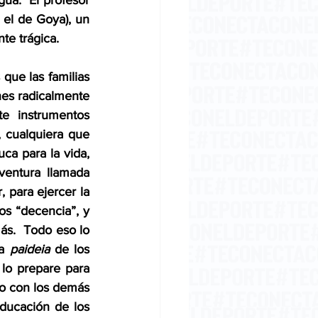
a.  El profesor 
el de Goya), un 
te trágica.
ue las familias 
es radicalmente 
e instrumentos 
 cualquiera que 
ca para la vida, 
entura llamada 
 para ejercer la 
os “decencia”, y 
ás.  Todo eso lo 
a 
paideia
 de los 
lo prepare para 
o con los demás 
ducación de los 