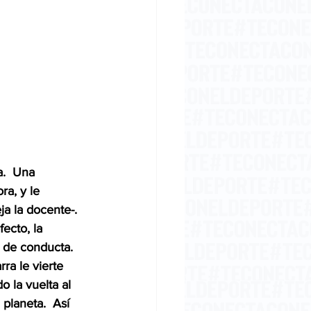
a.  Una 
ra, y le 
a la docente-. 
ecto, la 
 de conducta. 
ra le vierte 
o la vuelta al 
planeta.  Así 