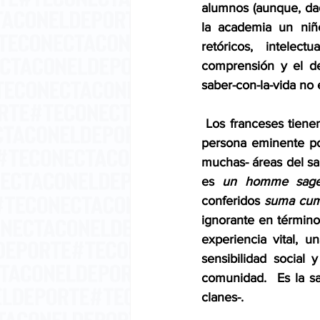
alumnos (aunque, dad
la academia un niño
retóricos, intelect
comprensión y el dec
saber-con-la-vida no
 Los franceses tiene
persona eminente po
muchas- áreas del sab
es 
un homme sag
conferidos 
suma cum
ignorante en término
experiencia vital, 
sensibilidad social 
comunidad.  Es la sa
clanes-.