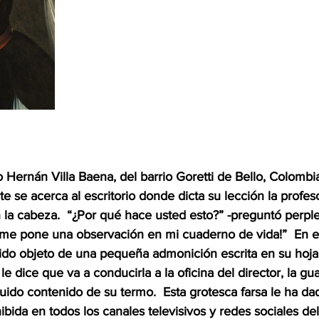
 Hernán Villa Baena, del barrio Goretti de Bello, Colombi
e se acerca al escritorio donde dicta su lección la profeso
la cabeza.  “¿Por qué hace usted esto?” -preguntó perplej
 me pone una observación en mi cuaderno de vida!”  En ef
sido objeto de una pequeña admonición escrita en su hoja
e dice que va a conducirla a la oficina del director, la guar
quido contenido de su termo.  Esta grotesca farsa le ha dad
bida en todos los canales televisivos y redes sociales del 