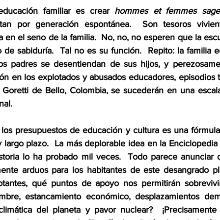
educación familiar es crear 
hommes et femmes sage
tan por generación espontánea.  Son tesoros vivient
en el seno de la familia.  No, no, no esperen que la escu
 de sabiduría.  Tal no es su función.  Repito: la familia e
 los padres se desentiendan de sus hijos, y perezosame
ión en los explotados y abusados educadores, episodios 
Goretti de Bello, Colombia, se sucederán en una escala
al.  
los presupuestos de educación y cultura es una fórmula i
largo plazo.  La más deplorable idea en la Enciclopedia 
istoria lo ha probado mil veces.  Todo parece anunciar 
nte arduos para los habitantes de este desangrado pla
botantes, qué puntos de apoyo nos permitirán sobrevivi
dumbre, estancamiento económico, desplazamientos demog
 climática del planeta y pavor nuclear?  ¡Precisamente 