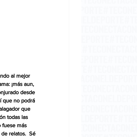
ndo al mejor 
ama: ¡más aun, 
onjurado desde 
sí que no podrá 
alagador que 
n todas las 
o fuese más 
e relatos.  Sé 