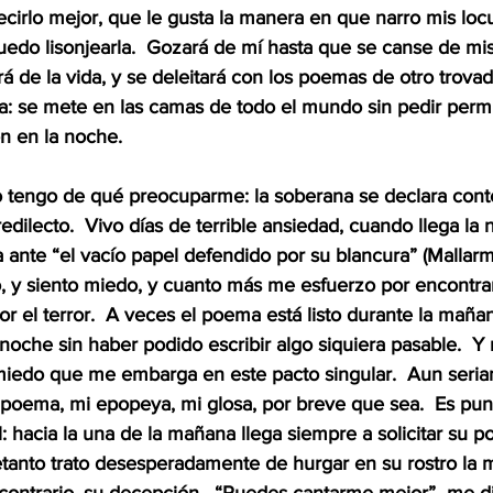
ecirlo mejor, que le gusta la manera en que narro mis locur
edo lisonjearla.  Gozará de mí hasta que se canse de mis 
á de la vida, y se deleitará con los poemas de otro trovad
a: se mete en las camas de todo el mundo sin pedir permis
ón en la noche.
o tengo de qué preocuparme: la soberana se declara cont
redilecto.  Vivo días de terrible ansiedad, cuando llega la
 ante “el vacío papel defendido por su blancura” (Mallarm
to, y siento miedo, y cuanto más me esfuerzo por encontrar
 el terror.  A veces el poema está listo durante la mañan
noche sin haber podido escribir algo siquiera pasable.  Y m
l miedo que me embarga en este pacto singular.  Aun ser
poema, mi epopeya, mi glosa, por breve que sea.  Es punt
: hacia la una de la mañana llega siempre a solicitar su p
etanto trato desesperadamente de hurgar en su rostro la 