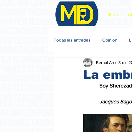
Inicio
En
Todas las entradas
Opinión
L
Bernal Arce
3 dic 
Jacques Sagot
La emb
           Soy Shereza
           Jacques Sago