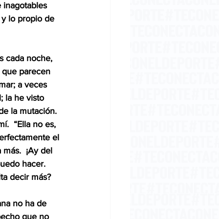
 inagotables 
 y lo propio de 
s cada noche, 
s que parecen 
mar; a veces 
 la he visto 
de la mutación. 
.  “Ella no es, 
erfectamente el 
 más.  ¡Ay del 
puedo hacer. 
lta decir más?
ana no ha de 
pecho que no 