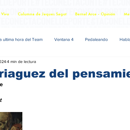
 Vivo
Columna de Jaques Sagot
Bernal Arce - Opinión
Mer
a ultima hora del Team
Ventana 4
Pedaleando
Habl
2024
4 min de lectura
riaguez del pensami
de
t