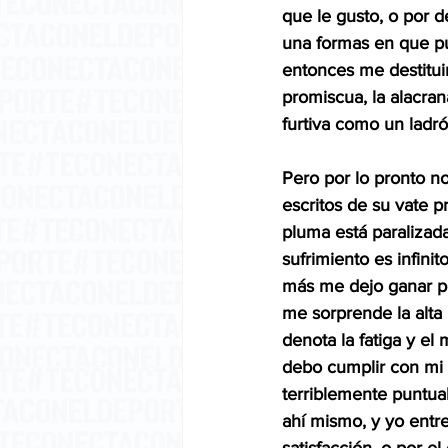
que le gusto, o por d
una formas en que pu
entonces me destituir
promiscua, la alacran
furtiva como un ladr
Pero por lo pronto n
escritos de su vate p
pluma está paralizada
sufrimiento es infini
más me dejo ganar por
me sorprende la alta 
denota la fatiga y e
debo cumplir con mi 
terriblemente puntual
ahí mismo, y yo entr