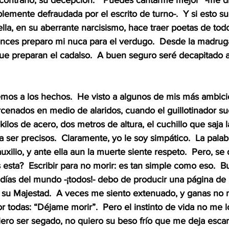
l contrario, su decepción.  “Puedes cantarme mejor” -me d
iblemente defraudada por el escrito de turno-.  Y si esto s
lla, en su aberrante narcisismo, hace traer poetas de todo
onces preparo mi nuca para el verdugo.  Desde la madru
 que preparan el cadalso.  A buen seguro seré decapitado a
mos a los hechos.  He visto a algunos de mis más ambici
enados en medio de alaridos, cuando el guillotinador sue
ilos de acero, dos metros de altura, el cuchillo que saja l
a ser precisos.  Claramente, yo le soy simpático.  La palab
xilio, y ante ella aun la muerte siente respeto.  Pero, se 
 esta?  Escribir para no morir: es tan simple como eso.  B
s días del mundo -¡todos!- debo de producir una página de
su Majestad.  A veces me siento extenuado, y ganas no m
r todas: “Déjame morir”.  Pero el instinto de vida no me l
iero ser segado, no quiero su beso frío que me deja escar