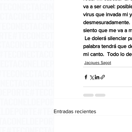
va a ser cruel: posib
virus que invada mi y
desmesuradamente.  J
siento que me va a m
 Le dolerá silenciar 
palabra tendrá que d
mi canto.  Todo lo d
Jacques Sagot
Entradas recientes