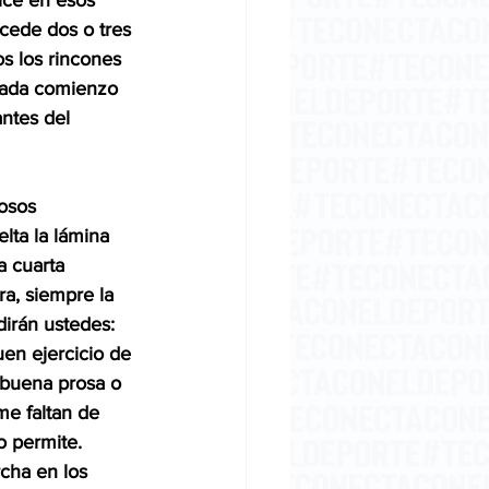
ice en esos 
ucede dos o tres 
s los rincones 
gada comienzo 
ntes del 
osos 
lta la lámina 
a cuarta 
ra, siempre la 
dirán ustedes: 
uen ejercicio de 
 buena prosa o 
e faltan de 
o permite. 
cha en los 