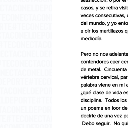
satisfacción, o por e
casos, y se retira vis
veces consecutivas, e
del mundo, y yo ent
a oír los martillazos
mediodía.
Pero no nos adelante
contendores caer cerc
de metal.  Cincuenta k
vértebra cervical, par
palabra viene en mi au
¿qué clase de vida es
disciplina.  Todos lo
un poema en loor de 
decirle de una vez po
 Debo seguir.  No qu