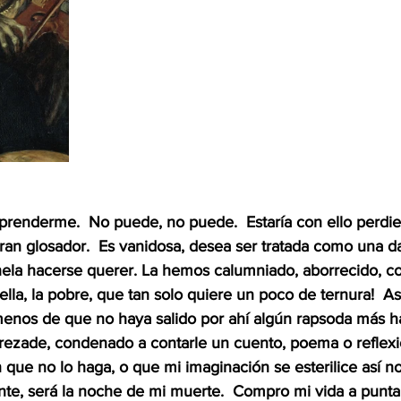
renderme.  No puede, no puede.  Estaría con ello perdie
gran glosador.  Es vanidosa, desea ser tratada como una d
ela hacerse querer. La hemos calumniado, aborrecido, c
 ella, la pobre, que tan solo quiere un poco de ternura!  A
 menos de que no haya salido por ahí algún rapsoda más h
rezade, condenado a contarle un cuento, poema o reflexió
 que no lo haga, o que mi imaginación se esterilice así n
 será la noche de mi muerte.  Compro mi vida a punta d