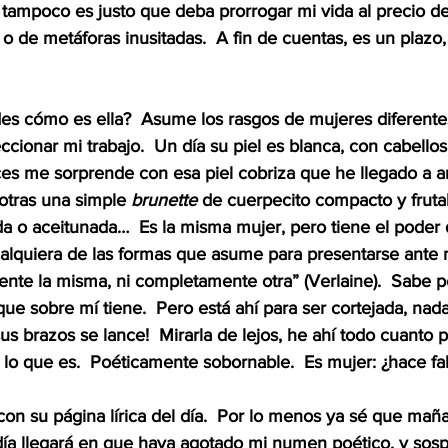
 tampoco es justo que deba prorrogar mi vida al precio de
o de metáforas inusitadas.  A fin de cuentas, es un plazo,
es cómo es ella?  Asume los rasgos de mujeres diferente
cionar mi trabajo.  Un día su piel es blanca, con cabello
eces me sorprende con esa piel cobriza que he llegado a a
 otras una simple 
brunette
 de cuerpecito compacto y frutal;
da o aceitunada…  Es la misma mujer, pero tiene el poder 
alquiera de las formas que asume para presentarse ante mí
ente la misma, ni completamente otra” (Verlaine).  Sabe p
e sobre mí tiene.  Pero está ahí para ser cortejada, nada
us brazos se lance!  Mirarla de lejos, he ahí todo cuanto 
lo que es.  Poéticamente sobornable.  Es mujer: ¿hace fa
on su página lírica del día.  Por lo menos ya sé que mañ
 día llegará en que haya agotado mi numen poético, y sos