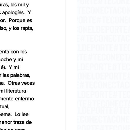
as, las mil y 
apologías.  Y 
or.  Porque es 
o, y los rapta, 
enta con los 
 noche y mi 
é).  Y mi 
 las palabras, 
a.  Otras veces 
i literatura 
iamente enfermo 
ual, 
oema.  Lo lee 
menor traza de 