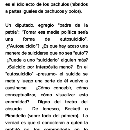
es el idiolecto de los pachulos (híbridos 
a partes iguales de pachucos y polos).
Un diputado, egregio “padre de la 
patria”: “Tomar esa media política sería 
una forma de autosuicidio”. 
 ¿“Autosuicidio”?  ¿Es que hay acaso una 
manera de suicidarse que no sea “auto”? 
 ¿Puede a uno “suicidarlo” alguien más? 
 ¿Suicidio por interpósita mano?  En el 
“autosuicidio” -presumo- el suicida se 
mata y luego una parte de él vuelve a 
asesinarse.  ¿Cómo concebir, cómo 
conceptualizar, cómo visualizar esta 
enormidad?  Digno del teatro del 
absurdo.  De Ionesco, Beckett o 
Pirandello (sobre todo del primero).  La 
verdad es que si conocieran a quien la 
profirió no les sorprendería en lo 