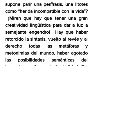
supone parir una perífrasis, una litotes 
como “herida incompatible con la vida”? 
 ¡Miren que hay que tener una gran 
creatividad lingüística para dar a luz a 
semejante engendro!  Hay que haber 
retorcido la sintaxis, vuelto al revés y al 
derecho todas las metáforas y 
metonimias del mundo, haber agotado 
las posibilidades semánticas del 
lenguaje para fraguar tal bestialidad.  Era 
tan simple como decir: “la mujer 
accidentada falleció a causa de heridas 
mortales”.  Pero tal parece que, a fin de 
evitar el menor asomo de muerte en el 
enunciado -como si esta fuese una 
obscenidad- la periodista ejecutó una 
inversión semántica, y concluyó que 
aquello que provoca la muerte solo 
puede ser “incompatible con la vida”. 