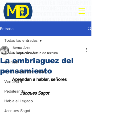
Entrada
Todas las entradas
Bernal Arce
Todas las entradas
17 sept 2024
4 min de lectura
La embriaguez del
Opinión
pensamiento
La ultima hora del Team
      Aprendan a hablar, señores
Ventana 4
Pedaleando
             Jacques Sagot
Habla el Legado
Jacques Sagot